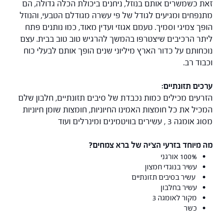
זאת כשמשרים אותם בנוזל, ניחנים ביכולת הכלה גדולה, הם
מתנפחים ומגיעים לגודל של פי עשרה מגודלם הטבעי, והנוזל
הופך צמיגי וסמיך. טעמם אגוזי ועדין מאוד, כמו נותנים פתח
ליתר הרכיבים שיצטרפו בהמשך להרגיש טוב טוב בבית. עצם
נוכחותם על כדור הארץ מיליוני שנים הופך אותם לבעלי כוח
וכבוד רב.
ערכים תזונתיים:
הזרעים מכילים כמות נכבדת של סיבים תזונתיים, חלבון שלם
המכיל את כל חומצות האמינו החיוניות, חומצות שומן חיוניות
מסוג אומגה 3 , עשירים בוויטמינים ומינרלים ועוד
מה מיוחד בזרעי הצ'יה של ברא צמחים?
100% אורגני
עשיר בנוגדי חמצון
עשיר בסיבים תזונתיים
עשיר בחלבון
מקור לאומגה 3
כשר