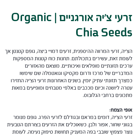
זרעי צ'יה אורגניים | Organic
Chia Seeds
הצ'יה, זרעי המרווה ההיספנית, זרעים דמויי ביצה, גופם קטנטן אך
לעומת זאת, עשירים בתכולתם. תחנות כוח קטנות המספקות
ערכים תזונתיים מופלאים ואיכותיים. מוצאם מהאזורים
המדבריים של מרכז ודרום מקסיקו וגואטמלה שם שימשו
כמצרך תזונתי עתיק יומין. בשנים האחרונות זרעי הצ'יה החזירו
עטרה ליושנה וכיום מככבים באלפי מטבחים ומופיעים במאות
מתכונים ברחבי הגלובוס.
אופי הצמח:
זרעי הצ'יה, דומים במראם ובגודלם לזרעי הפרג. גופם מנומר
בגווני שחור, אפור ולבן. כשאוכלים את הזרעים בצורתם הטבעית
נוצר פצפוץ שובבי בפה המעניק תחושת סיפוק נעימה. לעומת