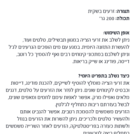
תצורה:
זרעים בשקית
תכולה:
200 גר'
אופן השימוש:
ניתן לשלב את זרעי הצ'יה במגוון תבשילים, סלטים ועוד,
להעשרת התזונה היומית. במגע עם מים הופכים הגרעינים לג'ל
וניתן לשלבם במתכוני קינוחים רבים ואף להסמיך כל רוטב,
דייסה, פודינג או שייק בריאות.
כיצד נשלב בתפריט היומי?
את זרעי הצ'יה מומלץ להוסיף לשייקים, להכנת פודינג, דייסות
וכבסיס לקינוחים שונים. ניתן לפזר את הזרעים על סלטים, דגנים
מלאים ואפילו מרק. אפשר לאפות עימם לחמים ומאפים שונים,
לבשל בעזרתם ריבות כתחליף לג'לטין.
הזרעים משמשים להסמכת רטבים. אפשר להנביט אותם
ולהעשיר סלטים ולכריכים. ניתן להשרות את הזרעים בנוזל
ולשתות כעזרה בפריסטלטיקה, הזרעים לאחר השרייה משמשים
כתחליף ביצה לטבעונים.