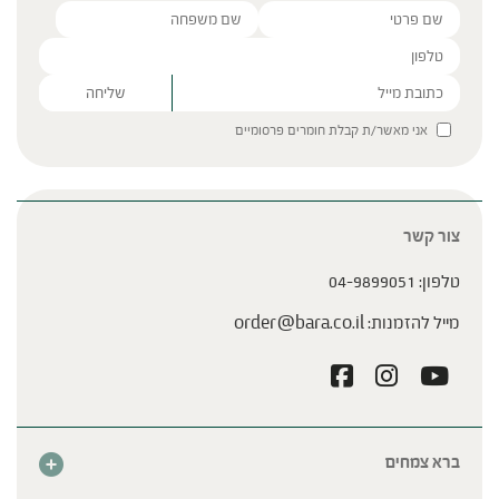
Please leave this field empty.
אני מאשר/ת קבלת חומרים פרסומיים
צור קשר
טלפון:
04-9899051
מייל להזמנות:
order@bara.co.il
ברא צמחים
אודות