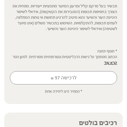
תכשיר בעל מרקם קליל ומרענן המיוצר מתמציות ייעודיות. מפחית את
הצורך בחפיפות תכופות (המגבירות את הקשקשת), אידאלי לשיפור
היגיינת העור והשיער והוא מיטיב להרגיע תחושת אי נוחות המתלווה,
לעתים תכופות, להתקלפויות. השימוש בתכשיר משלים (אינו מיועד
לשטיפה) ואידאלי לשיפור היגיינת העור והשיער.
* תוסף תזונה
הכתוב מסתמך על גישות הרבליסטיות ונטורופתיות מסורתיות. למען הסר
קרא עוד
ספק המידע אינו מהווה המלצה רפואית מוסמכת ואינו מיועד להנחות את
הציבור או לשמש לגביו כהמלצה או הוראה או עצה לשימוש או שינוי או
הורדה של תרופה כלשהי, ואין בו תחליף לייעוץ רפואי פרטני או אחר. נשים
לרכישה
97
₪
בהיריון, נשים מניקות, ילדים, אנשים החולים במחלות כרוניות והנוטלים
תרופות מרשם – יש להיוועץ ברופא לפני השימוש. המונח 'צמחי מרפא'
מתייחס להגדרה המקובלת ברפואת הצמחים המסורתית.
* המחיר הינו ליחידה אחת
רכיבים בולטים