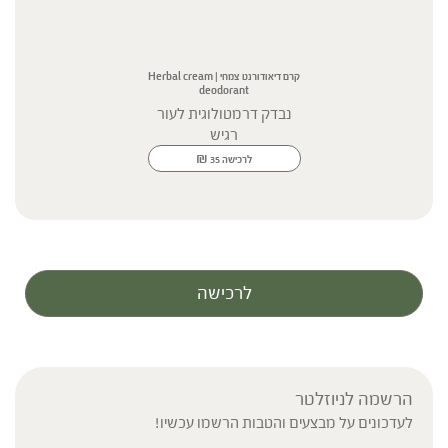
קרם דיאודורנט צמחי | Herbal cream
deodorant
נבדק דרמטולוגית לעור
רגיש
₪
לרכישה
35
לרכישה
הרשמה לניוזלטר
לעדכונים על מבצעים והטבות הרשמו עכשיו!