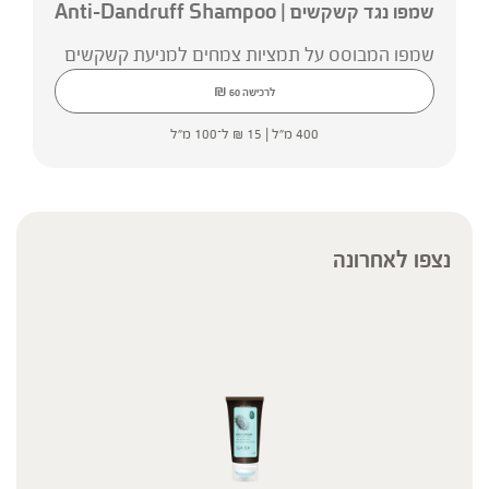
שמפו נגד קשקשים | Anti-Dandruff Shampoo
שמפו המבוסס על תמציות צמחים למניעת קשקשים
₪
לרכישה
60
400 מ"ל |
15
₪
ל־100 מ"ל
נצפו לאחרונה