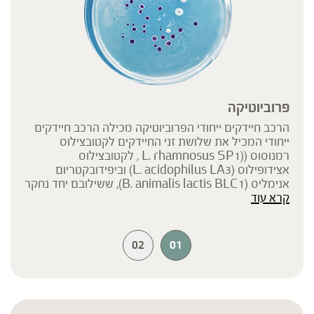
פרוביוטיקה
הרכב חיידקים ייחודי הפרוביוטיקה מכילה הרכב חיידקים
ייחודי המכיל את שלושת זני החיידקים לקטובצילוס
רמנוסוס ((L. rhamnosus SP1 , לקטובצילוס
אצידופילוס (L. acidophilus LA3) וביפידובקטריום
אנימליס (B. animalis lactis BLC1), ששילובם יחד נחקר
קרא עוד
בהקשר של תמיכה ממוקדת בתפקוד תקין של מערכת
העיכול האנושית.
02
01