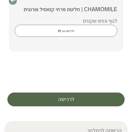
של ברא צמחים
CHAMOMILE | חליטת פרחי קמומיל אורגנית
לגוף ונפש שקטים
₪
לרכישה
24
לרכישה
הרשמה לניוזלטר