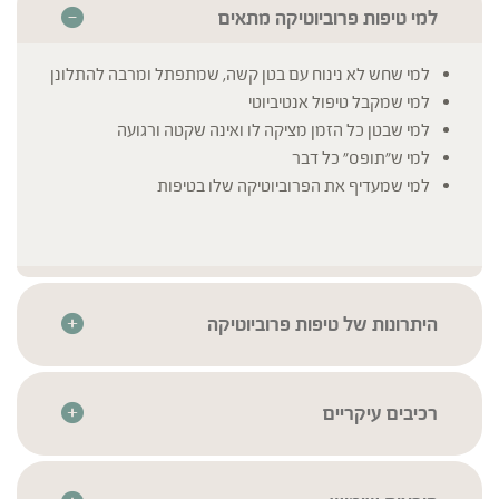
למי טיפות פרוביוטיקה מתאים
למי שחש לא נינוח עם בטן קשה, שמתפתל ומרבה להתלונן
למי שמקבל טיפול אנטיביוטי
למי שבטן כל הזמן מציקה לו ואינה שקטה ורגועה
למי ש"תופס" כל דבר
למי שמעדיף את הפרוביוטיקה שלו בטיפות
היתרונות של טיפות פרוביוטיקה
הרכב ייחודי של חיידקים פרוביוטיים משלושה זנים המשלימים
זה את זה וברמת ריכוז מיטבית.
טבעוני
רכיבים עיקריים
קו הייצור כולל אזור סטרילי מבוקר טמפרטורה ותנאי לחות,
לקטובצילוס רמנוסוס | L. rhamnosus SP1
* לרשימת הרכיבים המלאה יש לעיין בתווית המוצר
ללא מגע יד אדם
לקטובצילוס אצידופילוס | L. acidophilus LA3
מוגדר חלבי לאוכלי חלב נוכרי: החיידקים גדלים על מצע פרווה,
ביפידובקטריום אנימליס | B. animalis lactis BLC1