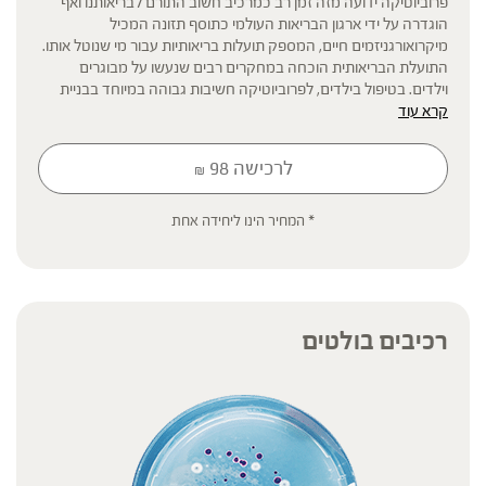
פרוביוטיקה ידועה מזה זמן רב כמרכיב חשוב התורם לבריאותנו ואף
הוגדרה על ידי ארגון הבריאות העולמי כתוסף תזונה המכיל
מיקרואורגניזמים חיים, המספק תועלות בריאותיות עבור מי שנוטל אותו.
התועלת הבריאותית הוכחה במחקרים רבים שנעשו על מבוגרים
וילדים. בטיפול בילדים, לפרוביוטיקה חשיבות גבוהה במיוחד בבניית
קרא עוד
מיקרוביום מאוזן ומגוון. בשלבי החיים המוקדמים המיקרוביום נמצא
עדיין בתהליך התפתחות. ולכן ישנוסיכון גבוה יותר לחדירת מחוללי
מחלה הגורמים לתופעות רווחות כמו שלשולים, זיהומים במערכת
לרכישה
98
₪
העיכול, התקררויות חוזרות ועוד.
* המחיר הינו ליחידה אחת
* תוסף תזונה
הכתוב מסתמך על גישות הרבליסטיות ונטורופתיות מסורתיות. למען הסר
ספק המידע אינו מהווה המלצה רפואית מוסמכת ואינו מיועד להנחות את
הציבור או לשמש לגביו כהמלצה או הוראה או עצה לשימוש או שינוי או
רכיבים בולטים
הורדה של תרופה כלשהי, ואין בו תחליף לייעוץ רפואי פרטני או אחר. נשים
בהיריון, נשים מניקות, ילדים, אנשים החולים במחלות כרוניות והנוטלים
תרופות מרשם – יש להיוועץ ברופא לפני השימוש. המונח 'צמחי מרפא'
מתייחס להגדרה המקובלת ברפואת הצמחים המסורתית.