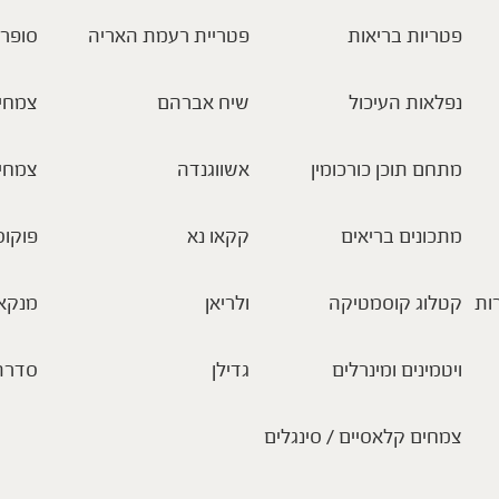
פטריות בריאות
פטריית רעמת האריה
סופר 
נפלאות העיכול
שיח אברהם
צמחי 
מתחם תוכן כורכומין
אשווגנדה
צמחי
מתכונים בריאים
קקאו נא
פוקוס
ות
קטלוג קוסמטיקה
ולריאן
מנקא
ויטמינים ומינרלים
גדילן
סדרת
צמחים קלאסיים / סינגלים