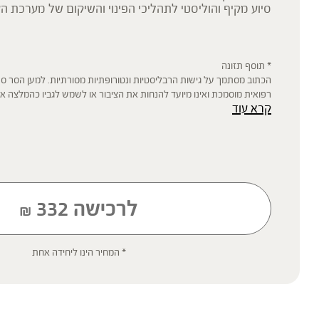
סיוע מקיף והוליסטי לתהליכי הפינוי והשיקום של מערכת הע
* תוסף תזונה
הכתוב מסתמך על גישות הרבליסטיות ונטורופתיות מסורתיות. למען הסר ספ
רפואית מוסמכת ואינו מיועד להנחות את הציבור או לשמש לגביו כהמלצה או
קרא עוד
שינוי או הורדה של תרופה כלשהי, ואין בו תחליף לייעוץ רפואי פרטני או אחר.
ילדים, אנשים החולים במחלות כרוניות והנוטלים תרופות מרשם – יש להיווע
'צמחי מרפא' מתייחס להגדרה המקובלת ברפואת הצמחים המסורתית.
לרכישה
332
₪
* המחיר הינו ליחידה אחת