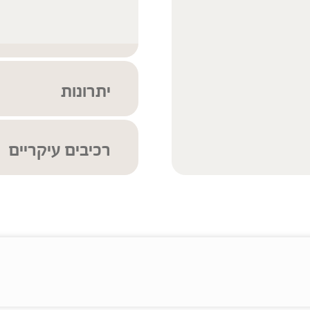
יתרונות
כלל המוצרים מיוצרים
הצמח
רכיבים עיקריים
חומרי הגלם עברו סד
ביותר בכדי להבטיח את 
ברא דיטוקס טבליות
* לרשי
ללא תוספת סוכר, ממ
כורכום | Curcuma longa
ולטבעונים
גדילן מצוי | Silybum marianum
כשר (פירוט כשרויות 
תה ירוק ליפוזומלי | Camellia sinensis Lipozomal Complex
ארטישוק | Cynara cardunculus
רומקס | Rumex crispus
ג'ינג'ר | Zingiber off