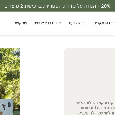
30% - הנחה על סדרת הפטריות ברכישת 3 מוצרים
כז המבקרים
בריא לדעת
אודות ברא צמחים
צור קשר
 וניקוי בשילוב הליווי
האישי של יולה. המארז מכיל כמוסות ספירולינה, שתי חליטות Tea-tox וכמוסות
הליווי של יולה מעניק