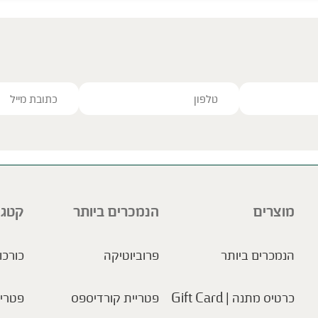
חליטת Tea-Tox
סרפד | Urtica dioica
תה ירוק | Camellia sinensis
שן ארי | Taraxacum off
זוטה לבנה | Micromeria fruticose
אניס | Pimpinella anisum
ג'ינג'ר | Zingiber off
ve this field empty.
כמוסות ספירולינה
ספירולינה
מוצרים
הנמכרים ביותר
קטגו
הנמכרים ביותר
פרוביוטיקה
כורכו
כרטיס מתנה | Gift Card
פטריית קורדיספס
פטריו