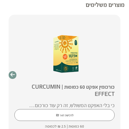
לגביו כהמלצה או הוראה או עצה לשימוש או שינוי או
מוצרים משלימים
הורדה של תרופה כלשהי, ואין בו תחליף לייעוץ רפואי
פרטני או אחר. נשים בהיריון, נשים מניקות, ילדים,
אנשים החולים במחלות כרוניות והנוטלים תרופות
מרשם – יש להיוועץ ברופא לפני השימוש.
* המונח ‘צמחי מרפא’ מתייחס להגדרה המקובלת
ברפואת הצמחים המסורתית. הכתוב מסתמך על גישות
הרבליסטיות ונטורופתיות מסורתיות.
כורכומין אפקט 60 כמוסות | CURCUMIN
EFFECT
כי בלי האפקט המשולש, זה רק עוד כורכום…
₪
לרכישה
147
60 כמוסות |
2.5
₪
לכמוסה