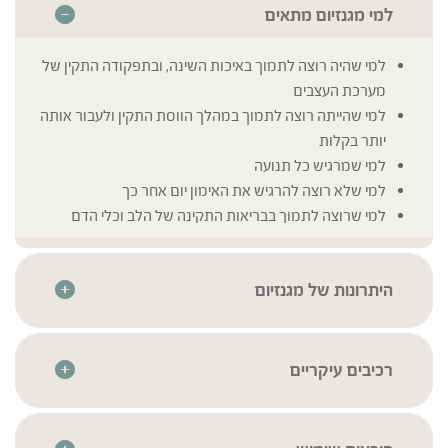
למי מגנזיום מתאים
למי שהיה רוצה לתמוך באיכות השינה, ובתפקודה התקין של
מערכת העצבים
למי שהייתה רוצה לתמוך במהלך הווסת התקין ולעבור אותה
יותר בקלות
למי שמרגיש כל תנועה
למי שלא רוצה להרגיש את האימון יום אחר כך
למי שרוצה לתמוך בבריאות התקינה של הלב וכלי הדם
היתרונות של מגנזיום
wise blend" " – שילוב חכם וייחודי של ויטמינים, מינרלים
וצמחים
נוסחת מגנזיום מתקדמת בצורות ציטראט ואוקסיד
רכיבים עיקריים
מכיל תמציות צמחי מרפא בטבליות מרוכזות – לנוחות שימוש
מגנזיום
* לרשימת הרכיבים המלאה יש לעיין בתווית המוצר
מרבית
ויטמין B6
מיוצר בטכנולוגיה מתקדמת לשמירה על איכות וריכוז רכיבי
אשלגן