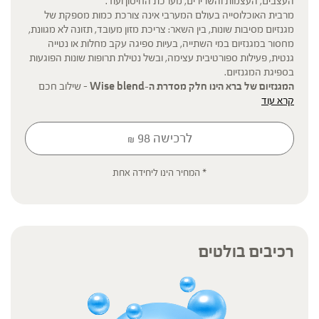
העצבים, העצמות והשרירים, מערכת החיסון ועוד.
מרבית האוכלוסייה בעולם המערבי אינה צורכת כמות מספקת של
מגנזיום מסיבות שונות, בין השאר: צריכת מזון מעובד, תזונה לא מגוונת,
מחסור במגנזיום במי השתייה, בעיות ספיגה עקב מחלות או נטייה
גנטית, פעילות ספורטיבית עצימה, ובשל נטילת תרופות שונות הפוגעות
בספיגת המגנזיום.
המגנזיום של ברא הינו חלק מסדרת ה-Wise blend
– שילוב חכם
קרא עוד
וייחודי של שני סוגי מגנזיום להגברת הזמינות הביולוגית, בתוספת
ויטמינים, מינרלים וצמחי מרפא, המוסיפים מגוון של רכיבים המקיימים
ביניהם יחסי גומלין ומעצימים את המוצר.
לרכישה
98
₪
* המחיר הינו ליחידה אחת
* תוסף תזונה
הכתוב מסתמך על גישות הרבליסטיות ונטורופתיות מסורתיות. למען הסר
ספק המידע אינו מהווה המלצה רפואית מוסמכת ואינו מיועד להנחות את
הציבור או לשמש לגביו כהמלצה או הוראה או עצה לשימוש או שינוי או
הורדה של תרופה כלשהי, ואין בו תחליף לייעוץ רפואי פרטני או אחר. נשים
רכיבים בולטים
בהיריון, נשים מניקות, ילדים, אנשים החולים במחלות כרוניות והנוטלים
תרופות מרשם – יש להיוועץ ברופא לפני השימוש. המונח 'צמחי מרפא'
מתייחס להגדרה המקובלת ברפואת הצמחים המסורתית.