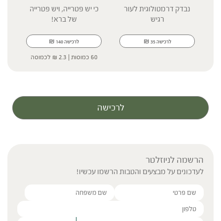
קר
נבדק דרמטולוגית לעור
כי יש פטרייה, ויש פטרייה
רגיש
של ברא!
₪
₪
לרכישה
35
לרכישה
140
60 כמוסות |
2.3
₪
לכמוסה
לרכישה
הרשמה לניוזלטר
לעדכונים על מבצעים והטבות הרשמו עכשיו!