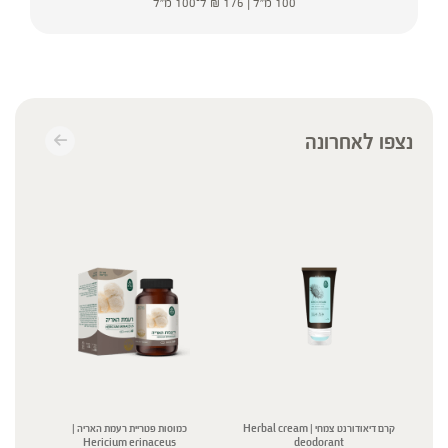
100 מ"ל |
176
₪
ל־100 מ"ל
נצפו לאחרונה
קרם דיאודורנט צמחי | Herbal cream
כמוסות פטריית רעמת האריה |
Hericium erinaceus
deodorant