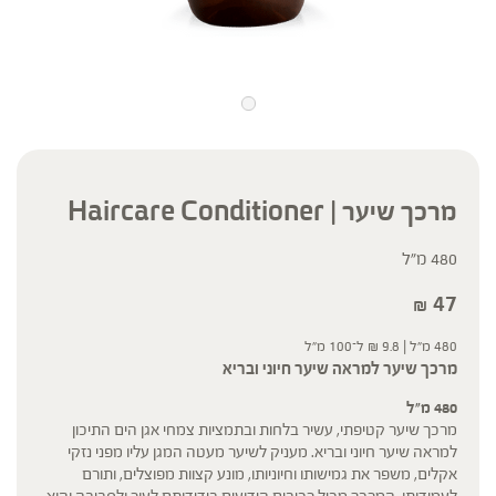
מרכך שיער | Haircare Conditioner
480 מ"ל
47
₪
480 מ"ל |
9.8
₪
ל־100 מ"ל
מרכך שיער למראה שיער חיוני ובריא
480 מ"ל
מרכך שיער קטיפתי, עשיר בלחות ובתמציות צמחי אגן הים התיכון
למראה שיער חיוני ובריא. מעניק לשיער מעטה המגן עליו מפני נזקי
אקלים, משפר את גמישותו וחיוניותו, מונע קצוות מפוצלים, ותורם
לעמידותו. המרכך מכיל רכיבים הידועים בידידותם לעור ולסביבה והוא