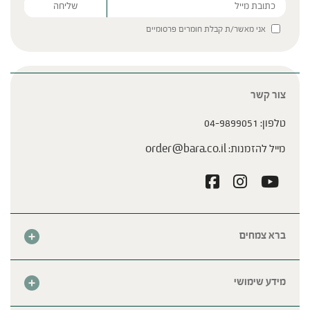
Please leave this field empty.
אני מאשר/ת קבלת חומרים פרסומיים
צור קשר
טלפון:
04-9899051
מייל להזמנות:
order@bara.co.il
ברא צמחים
אודות
חנות
מידע שימושי
צור קשר
מבצע החודש