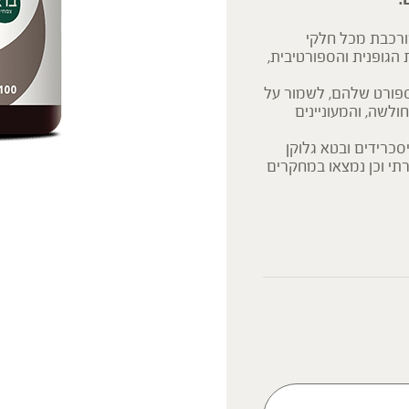
טריות מספקטרום מלא Full spectrum FS (מורכבת מכל חלקי
 הגופנית והספורטיבית,
ספורט שלהם, לשמור על
ולשה, והמעוניינים
כרידים ובטא גלוקן
תי וכן נמצאו במחקרים
הפטריות בפורמולה זו מופקות מספקטרום מלא – FULL SPECTRUM
ם והתרכובת החוץ תאית
ילות אופטימלי.
יניהם בטא גלוקן להם
ות של ברא צמחים הינם
פוליסכרידים Polysaccharide – 1460 מ"ג , בטא גלוקן 1,3-1,6 Beta Glucan
)