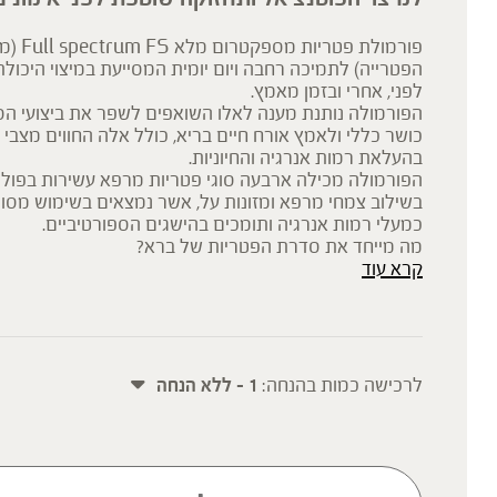
פורמולת פ
הפטרייה) לתמיכה רחבה ויום יומית המסייעת במיצוי היכולת
לפני, אחרי ובזמן מאמץ.
הפורמולה נותנת מענה לאלו השואפים לשפר את ביצועי ה
כושר כללי ולאמץ אורח חיים בריא, כולל אלה החווים מצבי ח
בהעלאת רמות אנרגיה והחיוניות.
הפורמולה מכילה ארבעה סוגי פטריות מרפא עשירות בפוליס
בשילוב צמחי מרפא ומזונות על, אשר נמצאים בשימוש מסור
כמעלי רמות אנרגיה ותומכים בהישגים הספורטיביים.
מה מייחד את סדרת הפטריות של ברא?
קרא עוד
מיצויי 
ומכילות את כל חלקי הפטרייה – התפטיר, גוף הפרי, הנבגי
שהפטרייה מייצרת ומפרישה מחוץ לתא לסביבתה, לטווח פע
החומרים הפעילים העיקריים בפטריות הינם פוליסכרידים וב
מיוחסות מרבית הסגולות הבריאותיות. מוצרי סדרת הפטרי
היחידים בעלי ריכוז מובטח של פוליסכרידים ובטא גלוקן.
לרכישה כמות בהנחה:
1 - ללא הנחה
בכל מנת לקיחה (4 גרם) אבקה המכילה:
-540 מ"ג
* המוצרים האורגנים מפוקחים על-ידי המכון לבקרה ואיכות (IQC