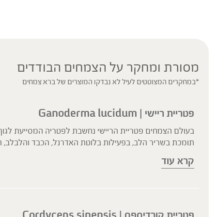
מסורת ומחקר על הצמחים הבודדים
*במחקרים המצוטטים לעיל לא נבדקו המוצרים של ברא צמחים
פטריית ריישי | Ganoderma lucidum
בעולם הצמחים פטריית הריישי נחשבת לפטריה המסייעת לגוף ל
תומכת בשריר הלב, בפעילות בלוטת האדרנל, הכבד והלבלב, הי
התריס, בחיזוק מנטלי ובהעלאת רמות הוויטליות. השימושים הק
קרא עוד
הריישי מחזקת את תפקוד המנגנון החיסוני והיא בעלת פעילות א
פטריית קורדיספס | Cordyceps sinensis