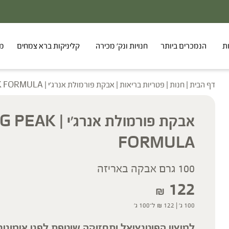
ת
הנמכרים ביותר
חנויות ונק' מכירה
קליניקות ברא צמחים
מר
דף הבית
|
חנות
|
פטריות בריאות
|
אבקת פורמולת אנרג׳י | NRG PEAK FORMULA
אבקת פורמולת אנרג׳י | 
FORMULA
100 גרם אבקה באריזה
122
₪
100 ג' |
122
₪
ל־100 ג'
למיצוי הפוטנציאל ותחזוקה שוטפת לפני אימונים