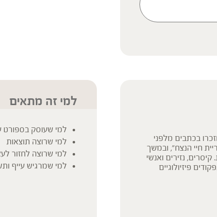
ק המידע אינו מהווה המלצה
 הוראה או עצה לשימוש או
 נשים בהיריון, נשים מניקות,
ץ ברופא לפני השימוש. המונח
למי זה מתאים
למי שעוסק בספורט ע
זכרו בכתבים מלפני
למי שרוצה תוצאות
ית חיי הנצח", ובמשך
למי שרוצה לחזור לעצ
קיסרים, נזירים ואנשי
למי שמרגיש עייף ות
ודים פיזיולוגיים