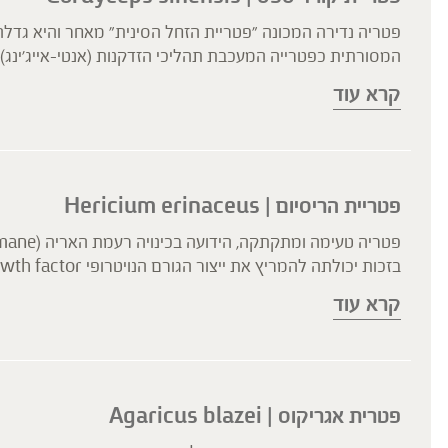
פטריה נדירה המכונה "פטריית הזחל הסינית" מאחר והיא גד
המסורתית כפטרייה המעכבת תהליכי הזדקנות (אנטי-אייג'ינג), 
ולתמיכה בגיל המבוגר. מחקרים פרה- קליניים הראו השפעה מ
קרא עוד
נגזרות הנוקלאוזידים המצויים בפטריה, מעכבים שכפול של ויר
הפטריות בעלות הפוטנציאל להתמודדות עם זיהומים ויראליים.
פטריית הריסיום | Hericium erinaceus
קרא עוד
עם מערכת החיסון. לפי מחקרים, לפטריית ההיריסיום משויכות ס
פטרית אגריקוס | Agaricus blazei