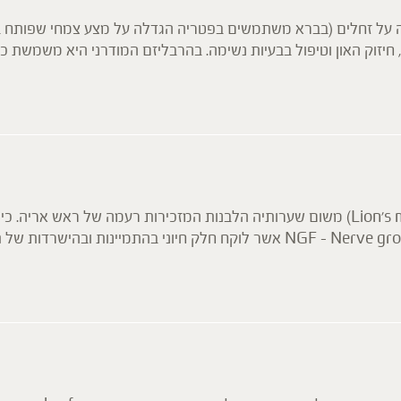
לה על זחלים (בברא משתמשים בפטריה הגדלה על מצע צמחי שפותח ב
חיזוק האון וטיפול בבעיות נשימה. בהרבליזם המודרני היא משמשת כא
מריצת מערכת חיסון תוך השפעה על תאים שונים במערכת החיסון.
וסים, בעוד הפוליסכרידים ממריצים את התגובה החיסונית לזיהום הוו
פטריה טעימה ומתקתקה, הידועה בכינויה רעמת האריה (Lion’s mane) משום שערותיה הלבנות המזכירות
בזכות יכולתה להמריץ את ייצור הגורם הנויטרופי NGF – Nerve growth factor אשר לוק
גולות נוגדות דלקת, נוגדות חמצון ומווסתות מערכת חיסון.