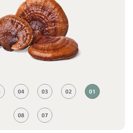
5
04
03
02
01
08
07