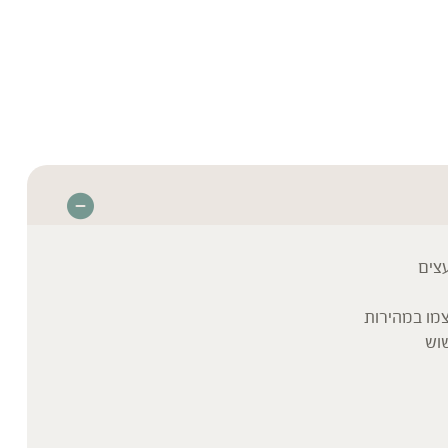
צים
מו במהירות
שוש