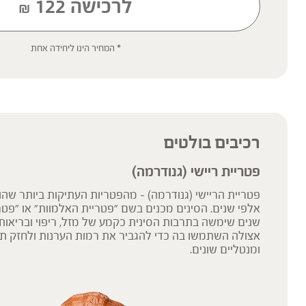
לרכישה
122
₪
* המחיר הינו ליחידה אחת
* תוסף תזונה
הכתוב מסתמך על גישות הרבליסטיות ונטורופתיות מסורתיות. למען הסר ספ
רפואית מוסמכת ואינו מיועד להנחות את הציבור או לשמש לגביו כהמלצה או
שינוי או הורדה של תרופה כלשהי, ואין בו תחליף לייעוץ רפואי פרטני או אחר.
ילדים, אנשים החולים במחלות כרוניות והנוטלים תרופות מרשם – יש להיווע
'צמחי מרפא' מתייחס להגדרה המקובלת ברפואת הצמחים המסורתית.
רכיבים בולטים
פטריית ריישי (גנודרמה)
פטריית הריישי (גנודרמה) - מהפטריות העתיקות ביותר שהו
אלפי שנים. הסינים מכנים בשם "פטריית האלמוות" או "פטרי
שנים שימשה בתרבות הסינית כקמע של מזל, ריפוי ובריאות. 
אצולה השתמשו בה כדי להגביר את רמות הערנות ולחזק תפק
ומנטליים שונים.