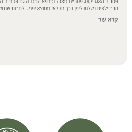
הברזילאית נשלחו ליפן דרך חקלאי ממוצא יפני , ולמרות ש
ובטיוואן. בשימוש המסורתי בברזיל וביפן הפטריה נאכלה ונצר
קרא עוד
החיסונית, הורדת רמות סוכר ורמות כולסטרול, שיפור פעילות ה