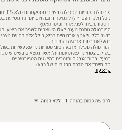
מכל חלקי הפטרייה) לתמיכה רחבה ויום יומית המסייעת במי
והספורטיבית, לפני, אחרי ובזמן מאמץ.
הפורמולה נותנת מענה לאלו השואפים לשפר את ביצועי ה
כושר כללי ולאמץ אורח חיים בריא, כולל אלה החווים מצבי ח
בהעלאת רמות אנרגיה והחיוניות.
הפורמולה מכילה ארבעה סוגי פטריות מרפא עשירות בפוליס
בשילוב צמחי מרפא ומזונות על, אשר נמצאים בשימוש מסור
כמעלי רמות אנרגיה ותומכים בהישגים הספורטיביים.
מה מייחד את סדרת הפטריות של ברא?
קרא עוד
מיצויי 
המכילה את כל חלקי הפטרייה, התפטיר, גוף הפרי, הנבגים
שהפטרייה מייצרת ומפרישה מחוץ לתא לסביבתה, לטווח פעי
וממיצוי יבש מרוכז DE להעצמת הפעילות.
החומרים הפעילים העיקריים בפטריות הינם פוליסכרידים וב
מיוחסות מרבית הסגולות הבריאותיות. מוצרי סדרת הפטרי
לרכישה כמות בהנחה:
1 - ללא הנחה
היחידים בעלי ריכוז מובטח של פוליסכרידים ובטא גלוקן.
בכל מנת לקיחה (2 כמוסות) אבקה המכילה:
-145מ"ג