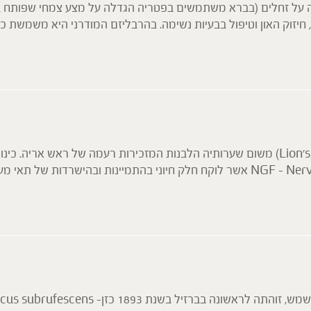
לה על זחלים (בברא משתמשים בפטריה הגדלה על מצע צמחי שפותח ב
חיזוק האון וטיפול בבעיות נשימה. בהרבליזם המודרני היא משמשת כאד
מריצת מערכת חיסון תוך השפעה על תאים שונים במערכת החיסון.
וסים, בעוד הפוליסכרידים ממריצים את התגובה החיסונית לזיהום הוו
פטריה טעימה ומתקתקה, הידועה בכינויה רעמת הארי (Lion’s mane) משום שערותיה הלבנות המזכירות
יכולתה להמריץ את ייצור הגורם הנויטרופי NGF – Nerve growth factor אשר לוקח חלק חיוני
ות דלקת, נוגדות חמצון ומווסתות מערכת חיסון.