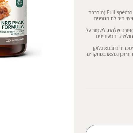
פורמולת פטריות המכילה מיצויים מספקטרום מלא Full spectrum FS (מורכבת
צוי היכולת הגופנית
ספורט שלהם, לשמור על
ולשה, והמעוניינים
כרידים ובטא גלוקן
תי וכן נמצאו במחקרים
הפטריות בפורמולה זו מופקות מספקטרום מלא – FULL SPECTRUM
 והתרכובת החוץ תאית
לות אופטימלי ,
יניהם בטא גלוקן להם
ות של ברא צמחים הינם
פוליסכרידים Polysaccharide – 440 מ"ג , בטא גלוקן1,3-1,6 Beta Glucan