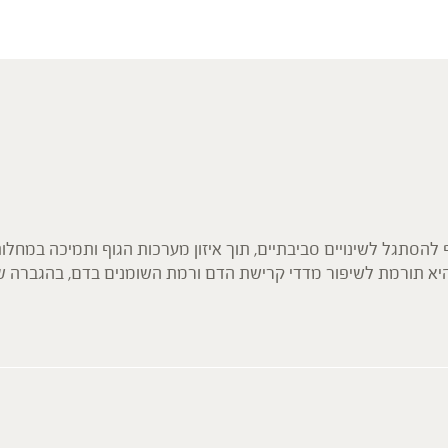
כל שלבי הגידול של ה
Agaricus blazei
להבטיח מוצר איכותי 
ויתניה משכרת DE – Dry extract מיצוי יבש באבקה | Withania somnifera
בארה"ב.
תה ירוק מאצ'ה Dry herb צמח יבש טחון – DH | Camellia sinensis
הפטריות מתאימות לטב
מבית "ברא צמחים" המש
מתקדמות כבר מעל ל-25 שנ
הסתגל לשינויים סביבתיים, תוך איזון מערכות הגוף ותמיכה במחלות
א תורמת לשיפור מדדי קרישת הדם ורמת השומנים בדם, בהגברה של ני
אסיים של הריישי הם בעיקר במקרים של עייפות ותשישות, חוסר תיאבו
אנטי-ויראלית ישירה.