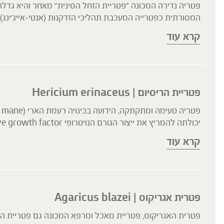
פטריה נדירה המכונה "פטריית הזחל הסינית" מאחר והיא גד
המסורתית כפטרייה המעכבת תהליכי הזדקנות (אנטי-אייג'ינג), 
לתמיכה בגיל המבוגר,. מחקרים פרה- קליניים הראו השפעה מ
קרא עוד
נגזרות הנוקלאוזידים המצויים בפטריה, מעכבים שכפול של ויר
הפטריות בעלות הפוטנציאל להתמודדות עם זיהומים ויראליים.
פטריית הריסיום | Hericium erinaceus
קרא עוד
החיסון. לפי מחקרים, לפטריית ההיריסיום משויכות סגולות נוגד
פטרית אגריקוס | Agaricus blazei