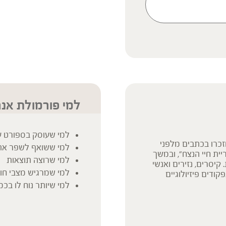
ק המידע אינו מהווה המלצה
 הוראה או עצה לשימוש או
 נשים בהיריון, נשים מניקות,
ץ ברופא לפני השימוש. המונח
למי פורמולת אנר
למי שעוסק בספורט ע
זכרו בכתבים מלפני
למי ששואף לשפר את 
ית חיי הנצח", ובמשך
למי שרוצה תוצאות
קיסרים, נזירים ואנשי
למי שמרגיש מצבי חולש
ודים פיזיולוגיים
למי שיותר נוח לו בכמ