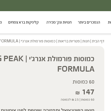
ת
הנמכרים ביותר
חנויות ונק' מכירה
קליניקות ברא צמחים
מר
דף הבית
|
חנות
|
פטריות בריאות
|
כמוסות פורמולת אנרג׳י | NRG PEAK FORMULA
כמוסות פורמולת אנרג׳
FORMULA
60 כמוסות
147
₪
60 כמוסות |
2.5
₪
לכמוסה
מיצוי הפוטנציאל ותחזוקה שוטפת לפני אימונים