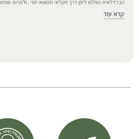
הברזילאית נשלחו ליפן דרך חקלאי ממוצא יפני , ולמרות ש
ובטיוואן. בשימוש המסורתי בברזיל וביפן הפטריה נאכלה ונצר
קרא עוד
החיסונית, הורדת רמות סוכר ורמות כולסטרול, שיפור פעילות ה