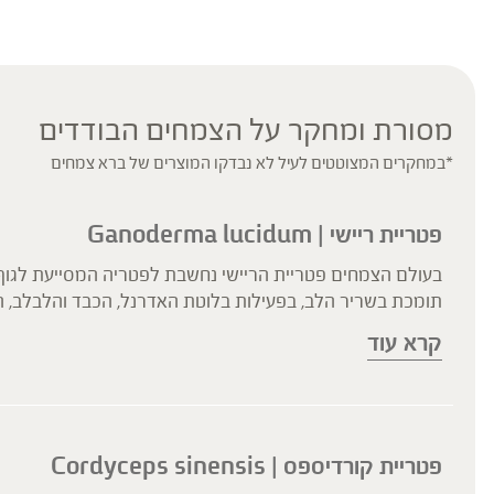
מסורת ומחקר על הצמחים הבודדים
*במחקרים המצוטטים לעיל לא נבדקו המוצרים של ברא צמחים
פטריית ריישי | Ganoderma lucidum
בעולם הצמחים פטריית הריישי נחשבת לפטריה המסייעת לגוף ל
תומכת בשריר הלב, בפעילות בלוטת האדרנל, הכבד והלבלב, הי
התריס, בחיזוק מנטלי ובהעלאת רמות הוויטליות. השימושים הקל
קרא עוד
הריישי מחזקת את תפקוד המנגנון החיסוני, והיא בעלת פעילות 
פטריית קורדיספס | Cordyceps sinensis