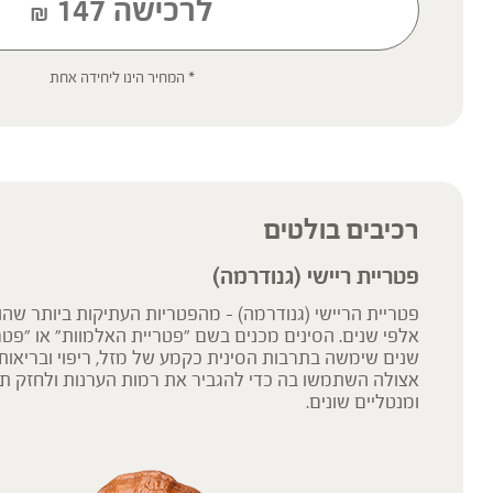
לרכישה
147
₪
* תוסף תזונה
* המחיר הינו ליחידה אחת
הכתוב מסתמך על גישות הרבליסטיות ונטורופתיות מסורתיות. למען הסר ספ
רפואית מוסמכת ואינו מיועד להנחות את הציבור או לשמש לגביו כהמלצה או
שינוי או הורדה של תרופה כלשהי, ואין בו תחליף לייעוץ רפואי פרטני או אחר.
ילדים, אנשים החולים במחלות כרוניות והנוטלים תרופות מרשם – יש להיווע
'צמחי מרפא' מתייחס להגדרה המקובלת ברפואת הצמחים המסורתית.
רכיבים בולטים
פטריית ריישי (גנודרמה)
פטריית הריישי (גנודרמה) - מהפטריות העתיקות ביותר שהו
אלפי שנים. הסינים מכנים בשם "פטריית האלמוות" או "פטרי
שנים שימשה בתרבות הסינית כקמע של מזל, ריפוי ובריאות. 
אצולה השתמשו בה כדי להגביר את רמות הערנות ולחזק תפק
ומנטליים שונים.