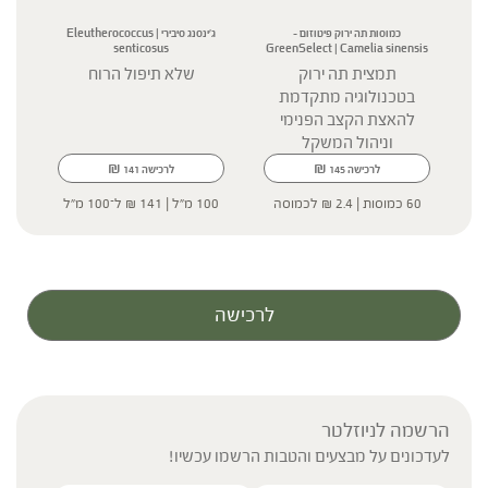
כמוסות תה ירוק פיטוזום –
ג'ינסנג סיבירי | Eleutherococcus
via
senticosus
GreenSelect | Camelia sinensis
תמצית תה ירוק
שלא תיפול הרוח
בטכנולוגיה מתקדמת
להאצת הקצב הפנימי
וניהול המשקל
₪
₪
לרכישה
145
לרכישה
141
60 כמוסות |
2.4
₪
לכמוסה
100 מ"ל |
141
₪
ל־100 מ"ל
100 
לרכישה
הרשמה לניוזלטר
לעדכונים על מבצעים והטבות הרשמו עכשיו!