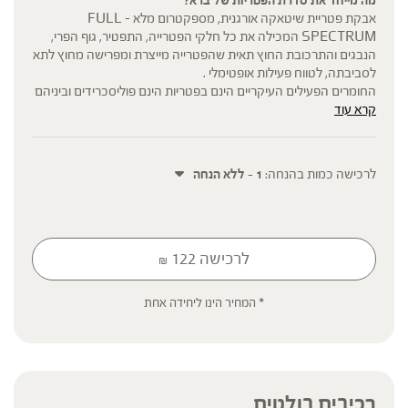
אבקת פטריית שיטאקה אורגנית, מספקטרום מלא – FULL
SPECTRUM המכילה את כל חלקי הפטרייה, התפטיר, גוף הפרי,
הנבגים והתרכובת החוץ תאית שהפטרייה מייצרת ומפרישה מחוץ לתא
לסביבתה, לטווח פעילות אופטימלי .
החומרים הפעילים העיקריים הינם בפטריות הינם פוליסכרידים וביניהם
קרא עוד
בטא גלוקן להם מיוחסות מרבית הסגולות הבריאותיות. מוצרי סדרת
הפטריות של ברא צמחים הינם היחידים בעלי ריכוז מובטח של
פוליסכרידים ובטא גלוקן. כל מנת לקיחה (4 גרם) מכילה: פוליסכרידים
Polysaccharide – 2600מ"ג , בטא גלוקן – 1,3-1,6 Beta Glucan –
לרכישה כמות בהנחה:
1 - ללא הנחה
1000 מ"ג
* המוצרים האורגנים מפוקחים על-ידי המכון לבקרה ואיכות (IQC)
לרכישה
122
₪
* תוסף תזונה
* המחיר הינו ליחידה אחת
הכתוב מסתמך על גישות הרבליסטיות ונטורופתיות מסורתיות. למען הסר
ספק המידע אינו מהווה המלצה רפואית מוסמכת ואינו מיועד להנחות את
הציבור או לשמש לגביו כהמלצה או הוראה או עצה לשימוש או שינוי או
הורדה של תרופה כלשהי, ואין בו תחליף לייעוץ רפואי פרטני או אחר. נשים
בהיריון, נשים מניקות, ילדים, אנשים החולים במחלות כרוניות והנוטלים
רכיבים בולטים
תרופות מרשם – יש להיוועץ ברופא לפני השימוש. המונח 'צמחי מרפא'