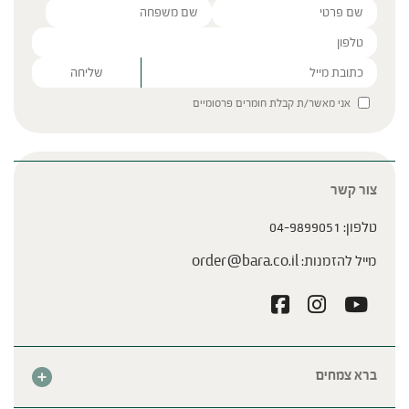
Please leave this field empty.
אני מאשר/ת קבלת חומרים פרסומיים
צור קשר
טלפון:
04-9899051
מייל להזמנות:
order@bara.co.il
ברא צמחים
אודות