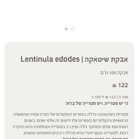
אבקת שיטאקה | Lentinula edodes
אבקה 100 גרם
122
₪
100 ג' |
122
₪
ל־100 ג'
כי יש פטרייה, ויש פטרייה של ברא!
פטריית השיטאקה גדלה באזורים המיוערים של מזרח אסיה ושימושיה
הרפואיים והקולינריים באזורים אלו ידועים זה אלפי שנים. בשנים
האחרונות עולם המחקר גילה עניין רב בפטרייה וסגולותיה והיא נחקרה
רבות. לפטרייה טעם ייחודי והיא מכילה רכיבים תזונתיים מגוונים.
מה מייחד את סדרת הפטריות של ברא?