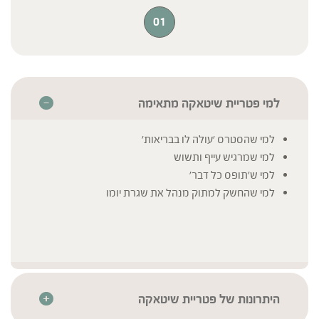
ביותר, המלוות בבדיקות מעבדה לעמידה בכמות
הפוליסכרידים והבטא גלוקן האופטימלית.
01
למי פטריית שיטאקה מתאימה
למי שהסטרס 'עולה לו בבריאות'
למי שמרגיש עייף ותשוש
למי ש'תופס כל דבר'
למי שהחשק למתוק מנהל את שגרת יומו
היתרונות של פטריית שיטאקה
השלם גדול מסך חלקיו – המוצרים שלנו מכילים מיצוי אורגני