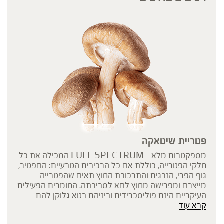
מתייחס להגדרה המקובלת ברפואת הצמחים המסורתית.
פטריית שיטאקה
מספקטרום מלא - FULL SPECTRUM המכילה את כל
חלקי הפטרייה, כוללת את כל הרכיבים הטבעיים: התפטיר,
גוף הפרי, הנבגים והתרכובת החוץ תאית שהפטרייה
מייצרת ומפרישה מחוץ לתא לסביבתה. החומרים הפעילים
העיקריים הינם פוליסכרידים וביניהם בטא גלוקן להם
קרא עוד
מיוחסות מרבית הסגולות הבריאותיות. ברא צמחים
מקפידה על שימוש בפטריות בריאות באיכות הגבוהה