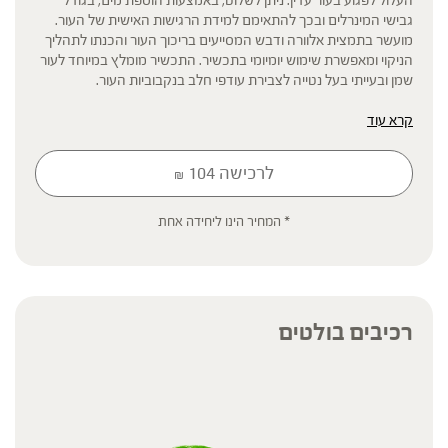
גבישי המינרלים ובכך להתאימם למידת הרגישות האישית של העור.
מועשר בתמצית אלוורה ודבש המסייעים בריכוך העור והכנתו לתהליך
הניקוי ומאפשרת שימוש יומיומי בתכשיר. התכשיר מומלץ במיוחד לעור
שמן ובעייתי בעל נטייה לצבירת עודפי חלב בנקבוביות העור.
קרא עוד
הפורמולה:
פילינג מינרלי, משחתי ומטהר על בסיס חמאת שמנים וצמחים. מועשר
בתמציות אלוורה ודבש ומכיל גבישי מינרלים. עשיר ברכיבים צמחיים.
לרכישה
104
₪
* המחיר הינו ליחידה אחת
* תוסף תזונה
הכתוב מסתמך על גישות הרבליסטיות ונטורופתיות מסורתיות. למען הסר
ספק המידע אינו מהווה המלצה רפואית מוסמכת ואינו מיועד להנחות את
הציבור או לשמש לגביו כהמלצה או הוראה או עצה לשימוש או שינוי או
הורדה של תרופה כלשהי, ואין בו תחליף לייעוץ רפואי פרטני או אחר. נשים
רכיבים בולטים
בהיריון, נשים מניקות, ילדים, אנשים החולים במחלות כרוניות והנוטלים
תרופות מרשם – יש להיוועץ ברופא לפני השימוש. המונח 'צמחי מרפא'
מתייחס להגדרה המקובלת ברפואת הצמחים המסורתית.