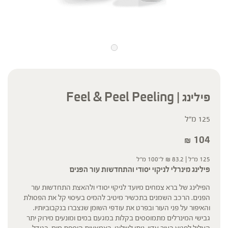
פילינג | Feel & Peel Peeling
125 מ"ל
104
₪
125 מ"ל |
83.2
₪
ל־100 מ"ל
פילינג מינרלי לניקוי יסודי והתחדשות עור הפנים
הפילינג של ברא צמחים מיועד לניקוי יסודי ולהאצת התחדשות עור
הפנים. הרכב השמנים בתכשיר מיטיב להמיס בעיסוי קל את הפסולת
והאיפור על פני העור ובפרט את עודפי השומן שנצברו בנקבוביותיו.
גבישי המינרלים מתמוססים בקלות במגעם במים ומונעים מירוק יתר
העלול לפגוע בעור עדין. ניתן לשלוט, באמצעות הוספת מים, בגודל