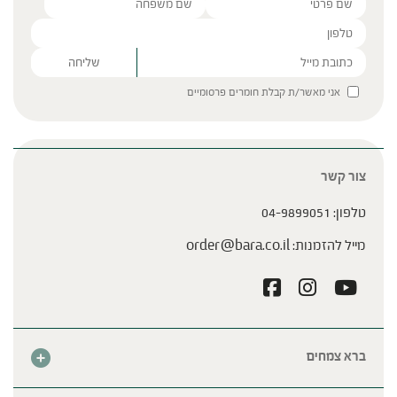
Please leave this field empty.
אני מאשר/ת קבלת חומרים פרסומיים
צור קשר
טלפון:
04-9899051
מייל להזמנות:
order@bara.co.il
ברא צמחים
אודות