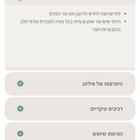
למי שרוצה לחדש ולרענן את עור הפנים
הלמי שיש עור שמן ובעייתי בעל נטייה לצבירת עודפי חלב
בנקבוביות העור
היתרונות של פילינג
ללא SLS
ללא פראבנים
ללא שמנים מינרלים
רכיבים עיקריים
ללא חומרי בישום מלאכותיים
Maris sal (Sea Salt), Aqua (Water), Cetearyl alcohol,
* לרשימת הרכיבים המלאה יש לעיין בתווית המוצר
Glyceryl stearate, Lauryl glucoside, Glycerin, Caprylic/-
Capric triglyceride, Sorbitol, coco-glucoside, Glyceryl
הוראות שימוש