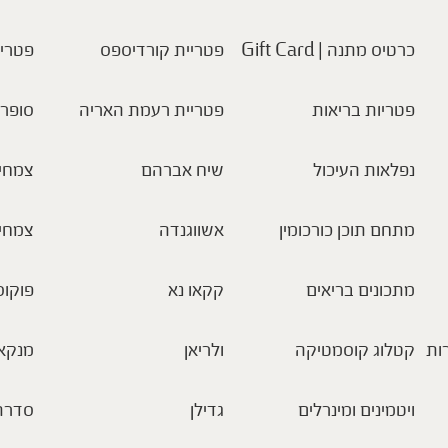
כרטיס מתנה | Gift Card
פטריית קורדיספס
פטריו
פטריות בריאות
פטריית רעמת האריה
סופר 
נפלאות העיכול
שיח אברהם
צמחי 
מתחם תוכן כורכומין
אשווגנדה
צמחי
מתכונים בריאים
קקאו נא
פוקוס
ות
קטלוג קוסמטיקה
ולריאן
מנקא
ויטמינים ומינרלים
גדילן
סדרת