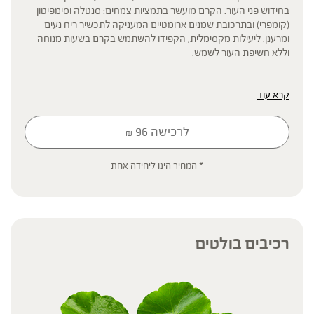
בחידוש פני העור. הקרם מועשר בתמציות צמחים: סנטלה וסימפיטון
(קומפרי) ובתרכובת שמנים ארומטיים המעניקה לתכשיר ריח נעים
ומרענן. ליעילות מקסימלית, הקפידו להשתמש בקרם בשעות מנוחה
וללא חשיפת העור לשמש.
קרא עוד
לרכישה
96
₪
* תוסף תזונה
הכתוב מסתמך על גישות הרבליסטיות ונטורופתיות מסורתיות. למען הסר
ספק המידע אינו מהווה המלצה רפואית מוסמכת ואינו מיועד להנחות את
* המחיר הינו ליחידה אחת
הציבור או לשמש לגביו כהמלצה או הוראה או עצה לשימוש או שינוי או
הורדה של תרופה כלשהי, ואין בו תחליף לייעוץ רפואי פרטני או אחר. נשים
בהיריון, נשים מניקות, ילדים, אנשים החולים במחלות כרוניות והנוטלים
תרופות מרשם – יש להיוועץ ברופא לפני השימוש. המונח 'צמחי מרפא'
מתייחס להגדרה המקובלת ברפואת הצמחים המסורתית.
רכיבים בולטים