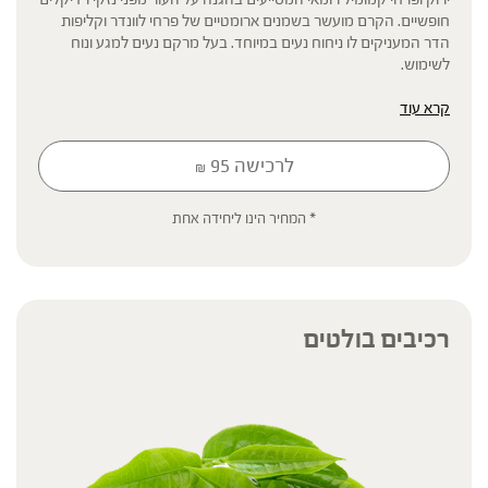
חופשיים. הקרם מועשר בשמנים ארומטיים של פרחי לוונדר וקליפות
הדר המעניקים לו ניחוח נעים במיוחד. בעל מרקם נעים למגע ונוח
לשימוש.
קרא עוד
לרכישה
95
₪
* תוסף תזונה
* המחיר הינו ליחידה אחת
הכתוב מסתמך על גישות הרבליסטיות ונטורופתיות מסורתיות. למען הסר
ספק המידע אינו מהווה המלצה רפואית מוסמכת ואינו מיועד להנחות את
הציבור או לשמש לגביו כהמלצה או הוראה או עצה לשימוש או שינוי או
הורדה של תרופה כלשהי, ואין בו תחליף לייעוץ רפואי פרטני או אחר. נשים
בהיריון, נשים מניקות, ילדים, אנשים החולים במחלות כרוניות והנוטלים
רכיבים בולטים
תרופות מרשם – יש להיוועץ ברופא לפני השימוש. המונח 'צמחי מרפא'
מתייחס להגדרה המקובלת ברפואת הצמחים המסורתית.