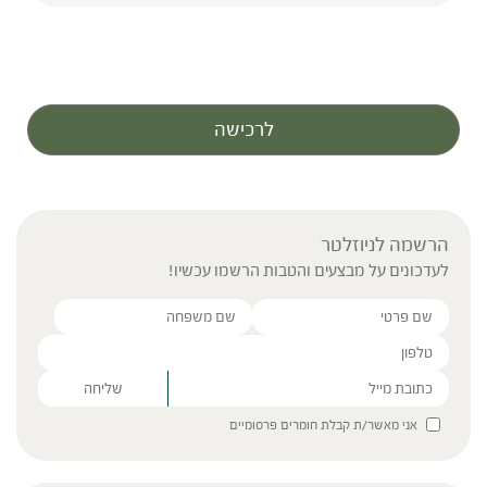
methacrylate, Citrus limon (Lemon) peel oil,
Carbomer, Sodium hyaluronate, Tricaprylin,
Polysorbate 20, BHT, Retinol, Palmitoyl
Tripeptide-1, Palmitoyl Tetrapeptide-7.
לרכישה
הרשמה לניוזלטר
לעדכונים על מבצעים והטבות הרשמו עכשיו!
Please leave this field empty.
אני מאשר/ת קבלת חומרים פרסומיים