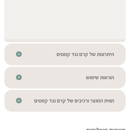
היתרונות של קרם נגד קמטים
הקרם מועשר בשמנים ארומטיים של פרחי לוונדר וקליפות
הדר המעניקים לו ניחוח נעים במיוחד.
לא נוסה על בעלי חיים
הוראות שימוש
למרוח על עור הפנים והצוואר בתנועות עיסוי סיבוביות אחרי ניקוי
הערב ולעסות בעדינות עד לספיגה.
תווית המוצר ורכיבים של קרם נגד קמטים
הסימון העדכני והמחייב הוא זה שעל אריזות המוצרים בלבד. ייתכנו טעויות ו/או
אי-התאמות בין המידע באתר לבין המידע על אריזות המוצרים, יש לקרוא בעיון את
המידע על אריזת המוצר לפני השימוש.