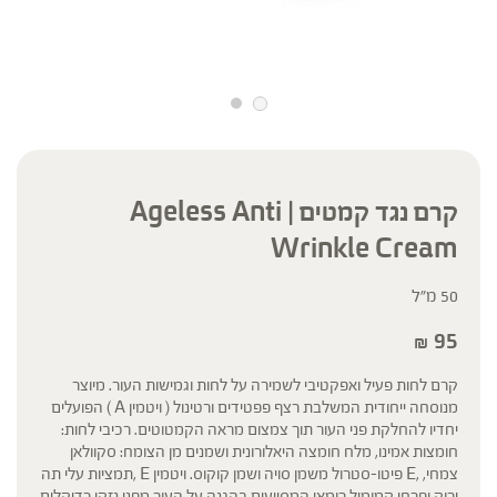
קרם נגד קמטים | Ageless Anti
Wrinkle Cream
50 מ"ל
95
₪
קרם לחות פעיל ואפקטיבי לשמירה על לחות וגמישות העור. מיוצר
מנוסחה ייחודית המשלבת רצף פפטידים ורטינול ( ויטמין A ) הפועלים
יחדיו להחלקת פני העור תוך צמצום מראה הקמטוטים. רכיבי לחות:
חומצות אמינו, מלח חומצה היאלורונית ושמנים מן הצומח: סקוולאן
צמחי, ,E פיטו-סטרול משמן סויה ושמן קוקוס. ויטמין E ,תמציות עלי תה
ירוק ופרחי קמומיל רומאי המסייעים בהגנה על העור מפני נזקי רדיקלים