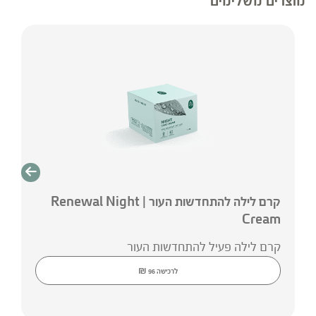
מוצרים משלימים
רכיבים:
Aqua (Water),
Caprylic/Capric triglyceride, Octyldodecanol,
Squalane, Propanediol, Dicaprylyl ether,
Hydrogenated coconut oil, Cetearyl alcohol,
Hydroxyethyl acrylate/sodium
Acryloyldimethyl taurate copolymer, Arachidyl
acohol, Behenyl alcohol, Phenoxyethanol,
Dipalmitoyl hydroxyproline, Glyceryl stearate,
PEG-100 Stearate, Cetearyl glucoside,
קרם לילה להתחדשות העור | Renewal Night
Arachidyl glucoside, Glycerin, Glycine soja
Cream
(Soybean) Sterol, Caprylyl glycol, Polysorbate
60, Triethanolamine, Chlorphenesin, Butylene
קרם לילה פעיל להתחדשות העור
Glycol, Phenethyl alcohol, Tocopherol, Sodium
₪
לרכישה
96
Phytate, Anthemis nobilis flower oil,
Beta-Sitosterol, Lavandula angustifolia
(Lavender) oil, Squalene, Polymethyl