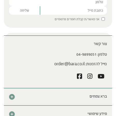
Please leave this field empty.
אני מאשר/ת קבלת חומרים פרסומיים
צור קשר
טלפון:
04-9899051
מייל להזמנות:
order@bara.co.il
ברא צמחים
אודות
חנות
מידע שימושי