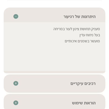
היתרונות של רגיעור
מעניק תחושת צינון לעור במריחה
בעל ניחוח עדין
מועשר בשמנים איכותיים
רכיבים עיקריים
Aqua (Water),
* לרשימת הרכיבים המלאה יש לעיין בתווית המוצר
Caprylic/Capric triglyceride,
Sorbitol, Cetyl alcohol, Glycerin,
הוראות שימוש
Glyceryl stearate, Symphytum