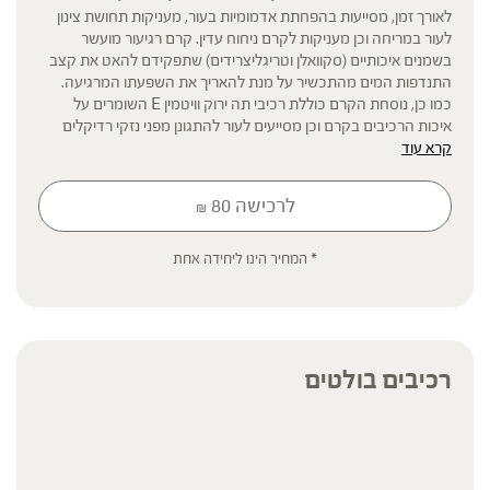
לאורך זמן, מסייעות בהפחתת אדמומיות בעור, מעניקות תחושת צינון
לעור במריחה וכן מעניקות לקרם ניחוח עדין. קרם רגיעור מועשר
בשמנים איכותיים (סקוואלן וטריגליצרידים) שתפקידם להאט את קצב
התנדפות המים מהתכשיר על מנת להאריך את השפעתו המרגיעה.
כמו כן, נוסחת הקרם כוללת רכיבי תה ירוק וויטמין E השומרים על
איכות הרכיבים בקרם וכן מסייעים לעור להתגונן מפני נזקי רדיקלים
קרא עוד
חופשיים.
לרכישה
80
₪
* תוסף תזונה
* המחיר הינו ליחידה אחת
הכתוב מסתמך על גישות הרבליסטיות ונטורופתיות מסורתיות. למען הסר
ספק המידע אינו מהווה המלצה רפואית מוסמכת ואינו מיועד להנחות את
הציבור או לשמש לגביו כהמלצה או הוראה או עצה לשימוש או שינוי או
הורדה של תרופה כלשהי, ואין בו תחליף לייעוץ רפואי פרטני או אחר. נשים
בהיריון, נשים מניקות, ילדים, אנשים החולים במחלות כרוניות והנוטלים
רכיבים בולטים
תרופות מרשם – יש להיוועץ ברופא לפני השימוש. המונח 'צמחי מרפא'
מתייחס להגדרה המקובלת ברפואת הצמחים המסורתית.