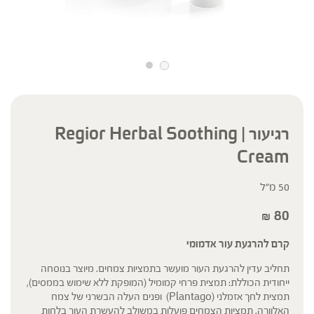
רגיעור | Regior Herbal Soothing
Cream
50 מ"ל
80
₪
קרם להרגעת עור אדמומי
תחליב עדין להרגעת העור מועשר בתמציות צמחים. מיוצר בנוסחה
ייחודית הכוללת: תמצית פרחי קמומיל (המופקת ללא שימוש בממסים),
תמצית לחך אזמלני (Plantago) ופנים העלה הבשרני של צמח
האלוורה. תמציות הצמחים פועלות במשולב להעשרת העור בלחות