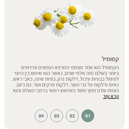
קמומיל
הקמומיל הוא אחד מצמחי המרפא הנפוצים והידועים
ביותר בעולם מזה אלפי שנים, כאשר הוא שימש בין היתר
לטיפול בבעיות עיכול, דלקות גרון, בעיות שינה, כאבי ראש,
כוויות ודלקות על גבי העור, דלקות פרקים ועוד. גם כיום,
הצמח עודנו נפוץ מאוד בשימוש רפואי ברחבי העולם והוא
קרא עוד
מוזכר בפרמקופיאות של 26 מדינות שונות. מחקרים
עדכניים שנערכו עם הצמח הדגימו בעיקר את השפעתו
המרגיעה ואת השפעתו האנטי דלקתית, המתאימה בפרט
לטיפול בדלקות וכיבים בקיבה.
04
03
02
01