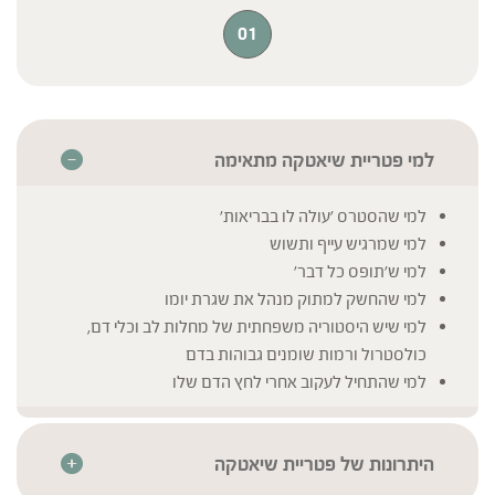
ברא צמחים מקפידה על שימוש בפטריות בריאות באיכות
הגבוהה ביותר, המלוות בבדיקות מעבדה לעמידה בכמות
01
הפוליסכרידים והבטא גלוקן האופטימלית.
למי פטריית שיאטקה מתאימה
למי שהסטרס 'עולה לו בבריאות'
למי שמרגיש עייף ותשוש
למי ש'תופס כל דבר'
למי שהחשק למתוק מנהל את שגרת יומו
למי שיש היסטוריה משפחתית של מחלות לב וכלי דם,
כולסטרול ורמות שומנים גבוהות בדם
למי שהתחיל לעקוב אחרי לחץ הדם שלו
היתרונות של פטריית שיאטקה
במוצר זה נעשה שילוב של מיצוי יבש של פטריות (Dry