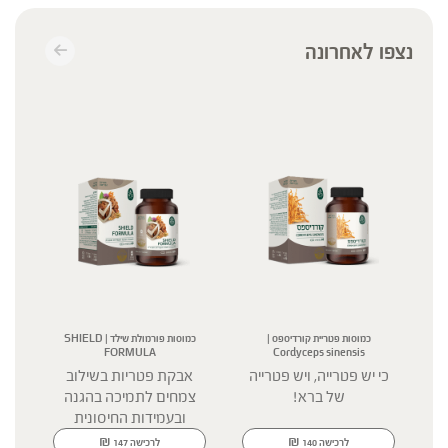
נצפו לאחרונה
כמוסות פטריית קורדיספס |
כמוסות פורמולת שילד | SHIELD
FORMULA
Cordyceps sinensis
כי יש פטרייה, ויש פטרייה
אבקת פטריות בשילוב
חוס
של ברא!
צמחים לתמיכה בהגנה
ובעמידות החיסונית
₪
₪
לרכישה
140
לרכישה
147