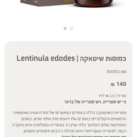
כמוסות שיטאקה | Lentinula edodes
60 כמוסות
140
₪
60 יח' |
2.3
₪
ליח'
כי יש פטרייה, ויש פטרייה של ברא!
פטריית השיטאקה גדלה באזורים המיוערים של מזרח אסיה ושימושיה
הרפואיים והקולינריים באזורים אלו ידועים מזה אלפי שנים. בשנים
האחרונות עולם המחקר גילה עניין רב בפטרייה וסגולותיה והיא נחקרה
רבות. לפטרייה טעם ייחודי והיא מכילה רכיבים תזונתיים מגוונים.
מה מייחד את סדרת הפטריות של ברא?