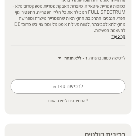
כמוסות פטריית שיטאקה, מיוצרות מאבקת פטריות מספקטרום מלא –
FULL SPECTRUM המכילה את כל חלקי הפטרייה, התפטיר, גוף
הפרי, הנבגים והתרכובת החוץ תאית שהפטרייה מייצרת ומפרישה
מחוץ לתא לסביבתה, לטווח פעילות אופטימלי וממיצוי יבש מרוכז DE
להעצמת הפעילות.
קרא עוד
החומרים הפעילים העיקריים הינם בפטריות הינם פוליסכרידים וביניהם
בטא גלוקן להם מיוחסות מרבית הסגולות הבריאותיות. מוצרי סדרת
הפטריות של ברא צמחים הינם היחידים בעלי ריכוז מובטח של
פוליסכרידים ובטא גלוקן. כל מנת לקיחה (2 כמוסות) מכילה:
לרכישה כמות בהנחה:
1 - ללא הנחה
פוליסכרידים Polysaccharide – 515מ"ג , בטא גלוקן 1,3-1,6 Beta
Glucan – 190 מ"ג
לרכישה
140
₪
* תוסף תזונה
הכתוב מסתמך על גישות הרבליסטיות ונטורופתיות מסורתיות. למען הסר
* המחיר הינו ליחידה אחת
ספק המידע אינו מהווה המלצה רפואית מוסמכת ואינו מיועד להנחות את
הציבור או לשמש לגביו כהמלצה או הוראה או עצה לשימוש או שינוי או
הורדה של תרופה כלשהי, ואין בו תחליף לייעוץ רפואי פרטני או אחר. נשים
בהיריון, נשים מניקות, ילדים, אנשים החולים במחלות כרוניות והנוטלים
תרופות מרשם – יש להיוועץ ברופא לפני השימוש. המונח 'צמחי מרפא'
רכיבים בולטים
מתייחס להגדרה המקובלת ברפואת הצמחים המסורתית.