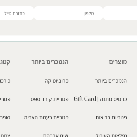
ve this field empty.
מוצרים
הנמכרים ביותר
קטגו
הנמכרים ביותר
פרוביוטיקה
כורכו
כרטיס מתנה | Gift Card
פטריית קורדיספס
פטריו
פטריות בריאות
פטריית רעמת האריה
סופר 
נפלאות העיכול
שיח אברהם
צמחי 