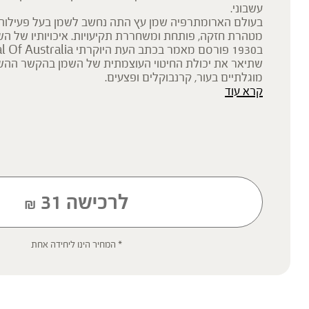
עשבוני.
בעולם הארומתרפיה שמן עץ התה נחשב לשמן בעל פעילות 
מטהרת חזקה, פותחת ומשחררת תקיעויות. איכויותיו של השמ
ב1930 פורסם מאמר בכתב העת היוק
שתיאר את יכולת החיטוי העוצמתית של השמן בהקשר ההשפ
מוגלתיים בעור, קרנבוקלים ופצעים.
קרא עוד
ארומתרפיה ושמנים אתרים
שמנים אתרים הינם החלק המרוכז ביותר של החומר מדיף ה
המגדירים אותם כ'נשמה של הצמח'. השמנים האתרים נמצא
בשימוש רפואי (ארומתרפיה), קוסמטי וטקסי בתרבויות עתיק
העתיקה, דרך ישראל, הודו וטיבט, ארצות ערב, דרום אמריקה 
במבנה המולקולרי שלהם – מולקולות קטנות, מהירות ונדיפו
בקלות למחזור הדם דרך הרחה, מריחה ובליעה.
*השמנים האתרים של ברא צמחים מיודעים להדפה בלבד, ו
לרכישה
31
במבער / דיפיוזר או לטפטף מספר טיפות על השטיח, וילון ה
₪
הבגד.
* המחיר הינו ליחידה אחת
* תוסף תזונה
הכתוב מסתמך על גישות הרבליסטיות ונטורופתיות מסורתיות. למען הסר ספ
רפואית מוסמכת ואינו מיועד להנחות את הציבור או לשמש לגביו כהמלצה או