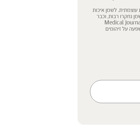
עוצמתית. לשמן איכות
ן נחקרו רבות, וכבר
רתי Medical Journal Of Australia
עה על זיהומים
ריח בצמחים, יש
ים מזה אלפי שנים
ות רבות – ממצריים
ועוד. ייחודם הוא
ת שיכולות לחדור
ניתן לעשות בהם שימוש
חדר, הסדין או על דש
ק המידע אינו מהווה המלצה
 הוראה או עצה לשימוש או