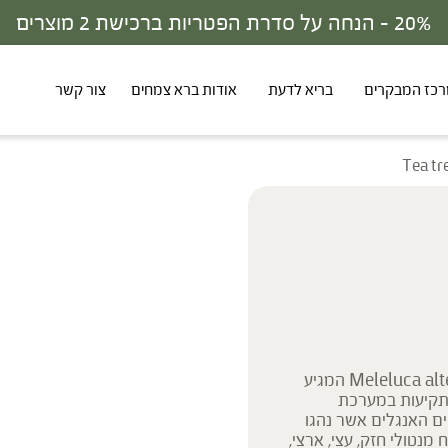
30% - הנחה על סדרת הפטריות ברכישת 3 מוצרים
כז המבקרים
בריא לדעת
אודות ברא צמחים
צור קשר
שמן אתרי עץ התה מופק מעליו וענפיו של הצמח Meleluca alternifolia המגיע
תקיעות במערכת
ם האנגלים אשר נהגו
מנטולי חזק, עצי, ארצי,