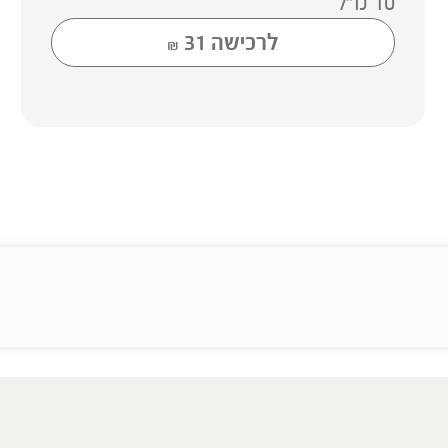
10 מ"ל
לרכישה
31
₪