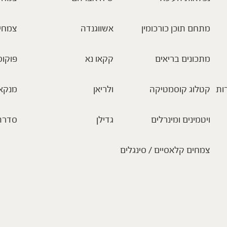
מתחם תוכן כורכומין
אשווגנדה
צמחי
מתכונים בריאים
קקאו נא
פוקוס
ות
קטלוג קוסמטיקה
ולריאן
מנקא
ויטמינים ומינרלים
גדילן
סדרת
צמחים קלאסיים / סינגלים