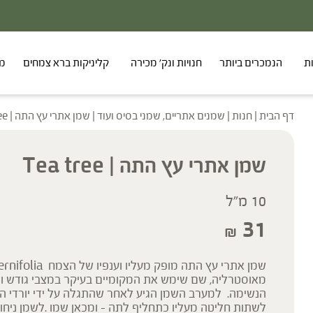
ת
הנמכרים ביותר
חנויות ונק' מכירה
קליניקות ברא צמחים
מר
דף הבית
|
חנות
|
שמנים אתריים, שמני בסיס ועוד
|
שמן אתרי עץ התה | Tea tree
שמן אתרי עץ התה | Tea tree
10 מ"ל
31
₪
מאוסטרליה, שם שימש את המקומיים בעיקר במצבי גודש ו
הנשימה. למערב השמן הגיע לאחר שהתגלה על ידי יורדי הי
לשתות חליטה מעליו כתחליף לתה – ומכאן שמו .לשמן ניחוח 