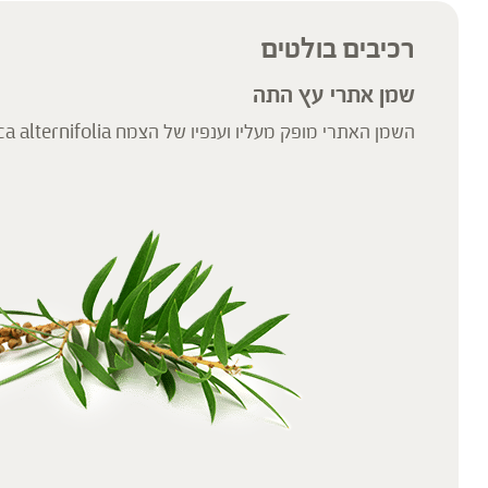
שינוי או הורדה של תרופה כלשהי, ואין בו תחליף לייעוץ רפואי פרטני או אחר.
ילדים, אנשים החולים במחלות כרוניות והנוטלים תרופות מרשם – יש להיווע
רכיבים בולטים
'צמחי מרפא' מתייחס להגדרה המקובלת ברפואת הצמחים המסורתית.
שמן אתרי עץ התה
השמן האתרי מופק מעליו וענפיו של הצמח Meleluca alternifolia.