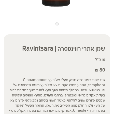
שמן אתרי רווינטסרה | Ravintsara
10מ"ל
80
₪
שמן אתרי רווינטסרה מופק מעליו של העץ Cinnamomum
camphora, המגיע ממדגסקר. מוצאו של העץ באיים הדרומיים של
יפן, בטאיוואן ובסין. במהלך השנים הפך העץ להיות נפוץ במדינות רבות
בעלות אקלים טרופי וסובטרופי ברחבי העולם. מהעץ מופקים שלושה
שמנים אתרים שונים לחלוטין כאשר השוני ביניהם נקבע לפי ארץ מוצאו
של העץ ולפי החלק ממנו מפיקים את השמן. החומר הפעיל העיקרי
בשמן הינו ה- Cineole, אשר קיים בריכוז גבוה גם בשמן האקליפטוס –