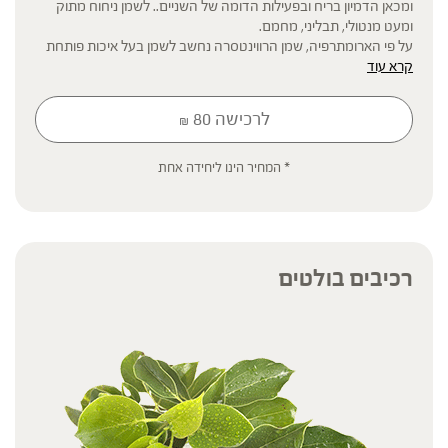
ומכאן הדמיון בריח ובפעילות הדומה של השניים.. לשמן ניחוח מתוק
ומעט מנטולי, תבליני, מחמם.
על פי הארומתרפיה, שמן הרווינטסרה נחשב לשמן בעל איכות פותחת
קרא עוד
ומטהרת, עם זיקה למערכת הנשימה. בשונה מהאקליפטוס גלובוס,
הרווינטסרה נחשב לשמן עדין המתאים לשימוש גם בילדים קטנים
ובאנשים רגישים. לריחו אופי מעט ממריץ ובהדפה הוא משמש לטיהור
לרכישה
80
₪
וניקוי חלל החדר.
* קיים בלבול בין שמן הרווינטסרה המופק מ Cinnamomum
camphora, לבין השמן המופק מ Ravensara aromatica, אשר
* המחיר הינו ליחידה אחת
פעילותו עוצמתית מאוד ויש לנהוג בו בזהירות. כל אצווה של השמן
האתרי רווינטסרה מבית ברא צמחים מגיע עם אנליזה של המפרט
הכימי ולכן הוא בוודאות השמן רווינטסרה.
ארומתרפיה ושמנים אתרים
שמנים אתרים הינם החלק המרוכז ביותר של החומר מדיף הריח
רכיבים בולטים
בצמחים, יש המגדירים אותם כ'נשמה של הצמח'. השמנים האתרים
נמצאים מזה אלפי שנים בשימוש רפואי (ארומתרפיה), קוסמטי וטקסי
בתרבויות עתיקות רבות – ממצריים העתיקה, דרך ישראל, הודו וטיבט,
ארצות ערב, דרום אמריקה ועוד. ייחודם הוא במבנה המולקולרי שלהם
– מולקולות קטנות, מהירות ונדיפות שיכולות לחדור בקלות למחזור
הדם דרך הרחה, מריחה ובליעה.
*השמנים האתרים של ברא צמחים מיודעים להדפה בלבד, וניתן
לעשות בהם שימוש במבער / דיפיוזר או לטפטף מספר טיפות על
השטיח, וילון החדר, הסדין או על דש הבגד.