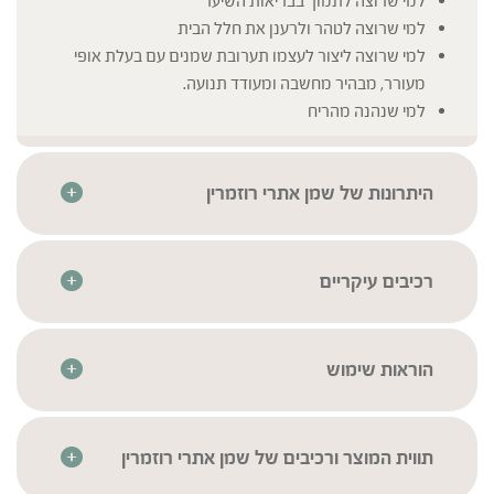
למי שרוצה לתמוך בבריאות השיער
למי שרוצה לטהר ולרענן את חלל הבית
למי שרוצה ליצור לעצמו תערובת שמנים עם בעלת אופי
מעורר, מבהיר מחשבה ומעודד תנועה.
למי שנהנה מהריח
היתרונות של שמן אתרי רוזמרין
שמן אתרי טהור באיכות גבוהה ובפיקוח נרחב
השמנים האתרים עברו סדרת בדיקות איכות קפדניות בהתאם
לתקנים המחמירים ביותר בכדי להבטיח את זיהויים, איכותם
רכיבים עיקריים
וניקיונם
Rosemary
* לרשימת הרכיבים המלאה יש לעיין בתווית המוצר
מתאים לצמחונים ולטבעונים
הוראות שימוש
יש להוסיף מספר טיפות למים במבער.
התכשיר אינו מיועד למאכל או לשימוש על הגוף.
לשמור במקום קריר , יבש וחשוך.
תווית המוצר ורכיבים של שמן אתרי רוזמרין
יש להרחיק מהישג ידם של ילדים.
הסימון העדכני והמחייב הוא זה שעל אריזות המוצרים בלבד. ייתכנו טעויות ו/או