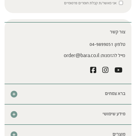
Please leave this field empty.
אני מאשר/ת קבלת חומרים פרסומיים
צור קשר
טלפון:
04-9899051
מייל להזמנות:
order@bara.co.il
ברא צמחים
אודות
חנות
מידע שימושי
צור קשר
מבצע החודש
שאלות נפוצות
מרכזי ברא
מוצרים