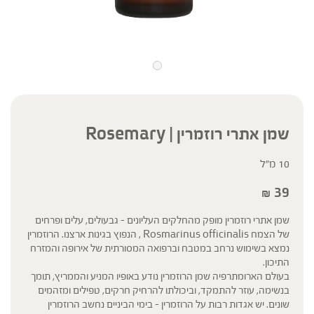
שמן אתרי רוזמרין | Rosemary
10 מ"ל
39
₪
שמן אתרי רוזמרין מופק מהחלקים העליונים – גבעולים, עלים ופרחים
של הצמח Rosmarinus officinalis , הנפוץ בגינות ארצנו. הרוזמרין
נמצא בשימוש נרחב במטבח וברפואה המסורתית של אירופה והמזרח
התיכון.
בעולם הארומתרפיה שמן הרוזמרין נודע באופיו המניע והממריץ, תומך
בנשימה, עוזר להתמקד, וביכולתו להרחיק חרקים, טפילים ומזהמים
שונים. יש אגדות רבות על הרוזמרין – בימי הביניים נחשב הרוזמרין