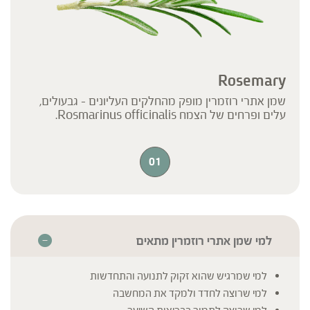
הציבור או לשמש לגביו כהמלצה או הוראה או עצה לשימוש או שינוי או
הורדה של תרופה כלשהי, ואין בו תחליף לייעוץ רפואי פרטני או אחר. נשים
בהיריון, נשים מניקות, ילדים, אנשים החולים במחלות כרוניות והנוטלים
תרופות מרשם – יש להיוועץ ברופא לפני השימוש. המונח 'צמחי מרפא'
מתייחס להגדרה המקובלת ברפואת הצמחים המסורתית.
Rosemary
שמן אתרי רוזמרין מופק מהחלקים העליונים – גבעולים,
עלים ופרחים של הצמח Rosmarinus officinalis.
01
למי שמן אתרי רוזמרין מתאים
למי שמרגיש שהוא זקוק לתנועה והתחדשות
למי שרוצה לחדד ולמקד את המחשבה