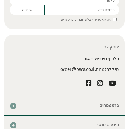
Please leave this field empty.
אני מאשר/ת קבלת חומרים פרסומיים
צור קשר
טלפון:
04-9899051
מייל להזמנות:
order@bara.co.il
ברא צמחים
אודות
חנות
מידע שימושי