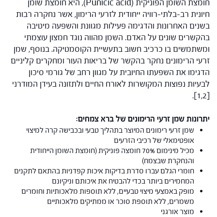
חומצת השומן הפוניקית (Punicic acid), היא חומצת שומן
חיונית רב-בלתי-רוויה ייחודית לזרעי הרימון, אשר נחקרה רבות
בשנים האחרונות והדגימה פעילות מגוונת והשפעה מיטיבה
בהקשרים שונים על האדם. השמן מהווה נוגד חמצון עוצמתי
ומשתמשים בו כרכיב חשוב בתעשיית הקוסמטיקה. בנוסף, שמן
זרעי הרימונים נחקר בהקשר של בריאות העור ומחקרים קליניים
הדגימו את השפעתו החיובית על מגוון רחב של גורמי סיכון
לבעיות נפוצות המקושרות לאורח החיים ולתזונה בעידן המודרני
[1,2].
יתרונות שמן זרעי הרימונים של ברא צמחים:
שמן זרעי רימונים המיוצר בתהליך טבעי ובכבישה קרה למיצוי
אופטימאלי של רכיבי הזרעים
מכיל מינימום 70% חומצה פוניקית (חומצת השומן הייחודית
והנחקרת שבצמח)
חומרי הגלם עברו סדרת בדיקות איכות קפדניות בהתאם לתקנים
המחמירים ביותר בכדי להבטיח את איכותם וניקיונם
מופק באמצעי מיצוי טבעיים, ללא תוספות מלאכותיות וחומרים
משמרים, ללא תוספת סוכר או ממתיקים מלאכותיים
מוצר אורגני