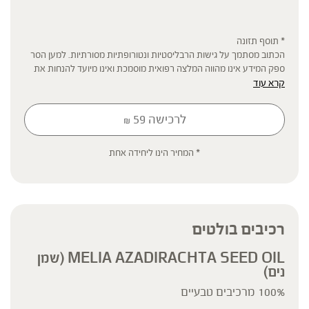
* תוסף תזונה
הכתוב מסתמך על גישות הרבליסטיות ונטורופתיות מסורתיות. למען הסר
ספק המידע אינו מהווה המלצה רפואית מוסמכת ואינו מיועד להנחות את
קרא עוד
הציבור או לשמש לגביו כהמלצה או הוראה או עצה לשימוש או שינוי או
הורדה של תרופה כלשהי, ואין בו תחליף לייעוץ רפואי פרטני או אחר. נשים
בהיריון, נשים מניקות, ילדים, אנשים החולים במחלות כרוניות והנוטלים
לרכישה
59
₪
תרופות מרשם – יש להיוועץ ברופא לפני השימוש. המונח 'צמחי מרפא'
מתייחס להגדרה המקובלת ברפואת הצמחים המסורתית.
* המחיר הינו ליחידה אחת
רכיבים בולטים
MELIA AZADIRACHTA SEED OIL (שמן
נים)
100% מרכיבים טבעיים