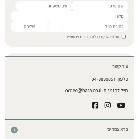
Please leave this field empty.
אני מאשר/ת קבלת חומרים פרסומיים
צור קשר
טלפון:
04-9899051
מייל להזמנות:
order@bara.co.il
ברא צמחים
אודות