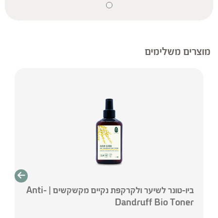
רפואי פרטני או אחר. נשים בהיריון, נשים מניקות, ילדים,
אנשים החולים במחלות כרוניות והנוטלים תרופות
מרשם – יש להיוועץ ברופא לפני השימוש.
* המונח ‘צמחי מרפא’ מתייחס להגדרה המקובלת
מוצרים משלימים
ברפואת הצמחים המסורתית.
ביו-טונר לשיער ולקרקפת נקיים מקשקשים | Anti-
Dandruff Bio Toner