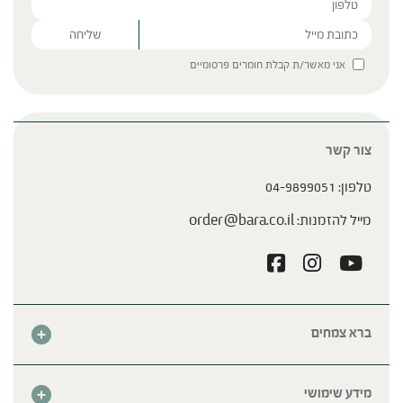
Please leave this field empty.
אני מאשר/ת קבלת חומרים פרסומיים
צור קשר
טלפון:
04-9899051
מייל להזמנות:
order@bara.co.il
ברא צמחים
אודות
חנות
מידע שימושי