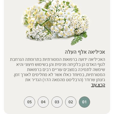
אכיליאה אלף העלה
האכיליאה ידועה ברפואות המסורתיות בתרומתה הנרחבת
לגוף האדם הן בלקיחה פנימית והן בשימוש חיצוני והיא
שימשה לתמיכה במצבים עוריים רבים ברפואות
המסורתיות, במיוחד כאלו אשר לא מחלימים לאורך זמן.
ג'ונתן שרודר (הרבליסט מהמאה ה17) הגדיר את
קרא עוד
האכילאה: "מכל הצמחים מרפאי הפצעים, האכיליאה הוא
השערורייתי ביותר." רק בעת המודרנית הצליחו להבין את
כוונתו- תכולת הרכיבים הפעילים הרבה באכיליאה היא
שגורמת להשפעה רחבת הטווח על גוף האדם. השימוש
05
04
03
02
01
באכיליאה מתועד החל ממלחמת טרויה בסביבות ה1200
לפנה"ס. על פי האגדה, אכילס השתמש באכיליאה