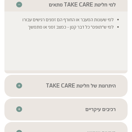
למי חליטת TAKE CARE מתאים
למי שעונות המעבר או החורף הם זמנים רגישים עבורו
למי ש"תופס" כל דבר קטן – כמצב זמני או מתמשך
היתרונות של חליטת TAKE CARE
100% אורגני מרכיבים טבעיים בלבד
חליטה בשקיקים לנוחות צריכה מרבית
ויגן פרנדלי
רכיבים עיקריים
ללא קפאין
פרחי סמבוק שחור |Sambucus nigra
* לרשימת הרכיבים המלאה יש לעיין בתווית המוצר
חומרי הגלם עברו סדרת בדיקות איכות קפדניות בהתאם
אכינצאה |Echinacea purpurea
לתקנים המחמירים ביותר בכדי להבטיח את זיהויים, איכותם
תרזה |Tilia corodata