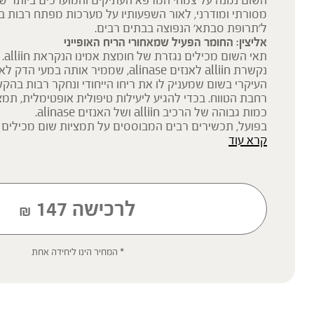
השום נמנה על צמחי המרפא העתיקים והמוערכים ביותר ש
מסורתי ומודרני, לאור השפעותיו על מערכות מפתח רבות בג
ל'תרופת סבתא' הנפוצה בבתים רבים.
אליצין: החומר הפעיל שמאחורי הריח האופייני
תאי
נקשרת alliin לאנזים alinase, שממיר אותה ב
העיקרי בשום שמעניק לו את ריחו הייחודי ונחקר רבות בהק
רחבת הטווח. בכדי להגיע ליעילות טיפולית אופטימלית, תמצ
כמות גבוהה של הרכיב alliin ושל האנזים alinase.
בפועל, תכשירים רבים המבוססים על תמציות שום מכילים כ
קרא עוד
רכיבים אלו עקב הפגיעה בהם בתהליך המיצוי. טכנולוגיית מי
מבטיחה מיצוי אופטימלי והגנה על מכלול הרכיבים הפעילים
מינון של 2.5 מ"ל תמצית שום אורגני של ברא צמחים מכילים 1.5 מ"ל alliin.
* המוצרים האורגנים מפוקחים על-ידי המכון לבקרה ואיכות (IQC)
לרכישה
147
₪
* תוסף תזונה
* המחיר הינו ליחידה אחת
הכתוב מסתמך על גישות הרבליסטיות ונטורופתיות מסורתיות. למען הסר ספ
רפואית מוסמכת ואינו מיועד להנחות את הציבור או לשמש לגביו כהמלצה או
שינוי או הורדה של תרופה כלשהי, ואין בו תחליף לייעוץ רפואי פרטני או אחר.
ילדים, אנשים החולים במחלות כרוניות והנוטלים תרופות מרשם – יש להיווע
'צמחי מרפא' מתייחס להגדרה המקובלת ברפואת הצמחים המסורתית.