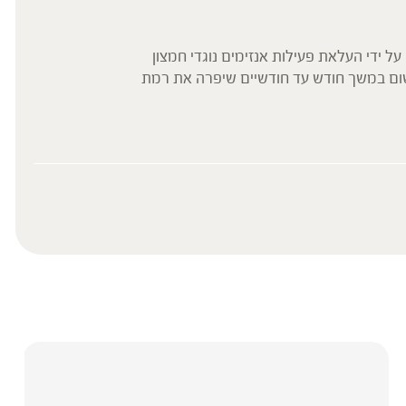
 ידי העלאת פעילות אנזימים נוגדי חמצון
 שום במשך חודש עד חודשיים שיפרה את רמת
ליכי ניקוי רעלים .
קר הראו כי תוסף השום שיפר תסמינים כגון
ר לעומת קבוצת הפלסבו.
עד להנחות את הציבור או לשמש לגביו כהמלצה
ת, ילדים, אנשים החולים במחלות כרוניות