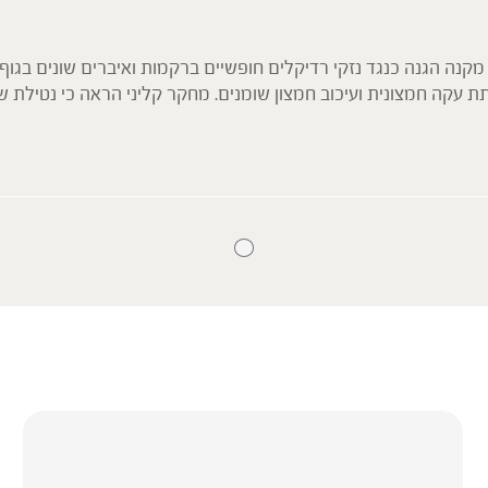
ה הגנה כנגד נזקי רדיקלים חופשיים ברקמות ואיברים שונים בגוף על
תת עקה חמצונית ועיכוב חמצון שומנים. מחקר קליני הראה כי נטילת
 על ידי העלאת רמות אנזימים נוגדי חמצון ואנזימים המשתתפים בתה
ום במשך שנה וחצי על חולים בתסמונת כבדית-ריאתית. תוצאות המח
 ריאתיים (סימן לנסיגת המחלה) וירידה באחוזי התמותה – באופן ניכ
 למען הסר ספק המידע אינו מהווה המלצה רפואית מוסמכת ואינו מיו
אין בו תחליף לייעוץ רפואי פרטני או אחר. נשים בהיריון, נשים מניקו
מחים המסורתית.
מחים