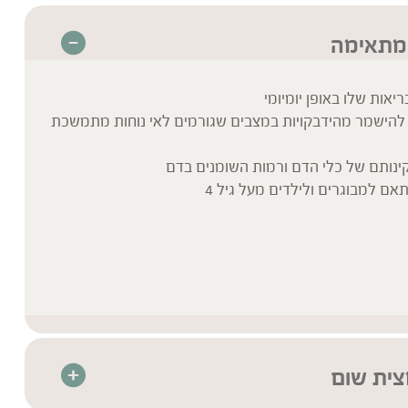
מתאימה
אות שלו באופן יומיומי
 להישמר מהידבקויות במצבים שגורמים לאי נוחות מתמשכת
ינותם של כלי הדם ורמות השומנים בדם
ם למבוגרים ולילדים מעל גיל 4
צית שום
ריכוז גבוה של חומר פעיל בכל מנת לקיחה – מינון של 2.5 מ"ל תמצית שום אורגני