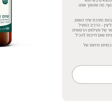
נמצאים בשימוש
וף, מה שהופך אותו
 השום מכילים נגזרת של חומצת אמינו הנקראת alliin. בעת מעיכת שיני השום,
מעי הדק לאליצין – הרכיב הפעיל
שר של פעילותו הרפואית
יות שום חייבות להכיל
מויות זניחות של
צוי 'סטטי-דינאמי'
 שבשום האורגני.
.
ק המידע אינו מהווה המלצה
 הוראה או עצה לשימוש או
 נשים בהיריון, נשים מניקות,
ץ ברופא לפני השימוש. המונח