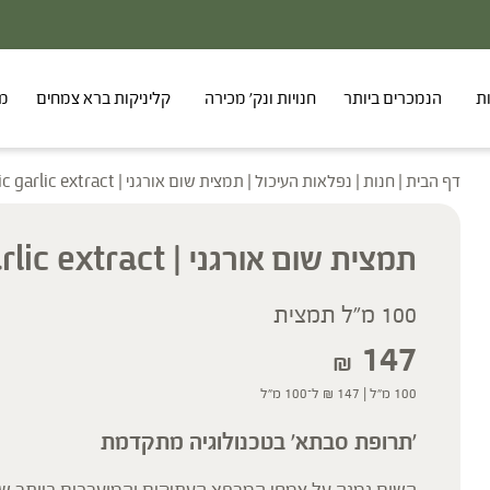
ת
הנמכרים ביותר
חנויות ונק' מכירה
קליניקות ברא צמחים
מר
דף הבית
|
חנות
|
נפלאות העיכול
|
תמצית שום אורגני | Organic garlic extract
תמצית שום אורגני | Organic garlic extract
100 מ"ל תמצית
147
₪
100 מ"ל |
147
₪
ל־100 מ"ל
'תרופת סבתא' בטכנולוגיה מתקדמת