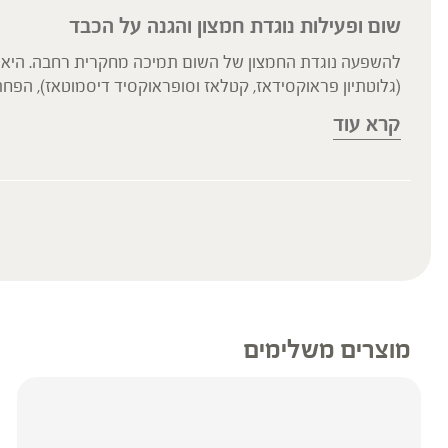
שום ופעילות נוגדת חמצון והגנה על הכבד
להשפעה נוגדת החמצון של השום תמיכה מחקרית רחבה. היא מקנ
(גלוטתיון פראוקסידאז, קטלאז וסופראוקסיד דיסמוטאז), הפח
האנזימים נוגדי החמצון בתאי הדם האדומים באנשים בריאים.
קרא עוד
מחקר נוסף הדגים השפעה מגנה ומשקמת על רקמות כבד פגועות,
מחקר קליני מבוקר פלסבו בדק את ההשפעה של נטילת תוסף ש
היפוקסמיה (ירידה ברוויון החמצן בדם), הפחתה ביצירת כלי דם
תוסף תזונה
הכתוב מסתמך על גישות הרבליסטיות ונטורופתיות מסורתיות.
או הוראה או עצה לשימוש או שינוי או הורדה של תרופה כלשהי, ו
והנוטלים תרופות מרשם – יש להיוועץ ברופא לפני השימוש.
* המונח ‘צמחי מרפא’ מתייחס להגדרה המקובלת ברפואת הצ
* * לקבלת אסמכתאות ניתן לפנות למחלקת הייעוץ של ברא צ
מוצרים משלימים