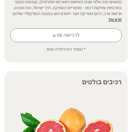
נמצאים מזה אלפי שנים בשימוש רפואי (ארומתרפיה), קוסמטי וטקסי
בתרבויות עתיקות רבות – ממצריים העתיקה, דרך ישראל, הודו וטיבט,
ארצות ערב, דרום אמריקה ועוד. ייחודם הוא במבנה המולקולרי שלהם
קרא עוד
– מולקולות קטנות, מהירות ונדיפות שיכולות לחדור בקלות למחזור
הדם דרך הרחה, מריחה ובליעה.
לרכישה
68
₪
* תוסף תזונה
* המחיר הינו ליחידה אחת
הכתוב מסתמך על גישות הרבליסטיות ונטורופתיות מסורתיות. למען הסר
ספק המידע אינו מהווה המלצה רפואית מוסמכת ואינו מיועד להנחות את
הציבור או לשמש לגביו כהמלצה או הוראה או עצה לשימוש או שינוי או
הורדה של תרופה כלשהי, ואין בו תחליף לייעוץ רפואי פרטני או אחר. נשים
בהיריון, נשים מניקות, ילדים, אנשים החולים במחלות כרוניות והנוטלים
רכיבים בולטים
תרופות מרשם – יש להיוועץ ברופא לפני השימוש. המונח 'צמחי מרפא'
מתייחס להגדרה המקובלת ברפואת הצמחים המסורתית.