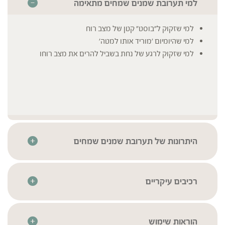
למי תערובת שמנים שמחים מתאימה
למי שזקוק ל"בוסט" קטן של מצב רוח
למי שהיומיום 'מוריד אותו למטה'
למי שזקוק לרגע של נחת בשביל להרים את מצב רוחו
היתרונות של תערובת שמנים שמחים
שמן אתרי טהור באיכות גבוהה ובפיקוח נרחב
השמנים האתרים עברו סדרת בדיקות איכות קפדניות בהתאם
לתקנים המחמירים ביותר בכדי להבטיח את זיהויים, איכותם
רכיבים עיקריים
וניקיונם
אשכולית
* לרשימת הרכיבים המלאה יש לעיין בתווית המוצר
מתאים לצמחונים ולטבעונים
גרניום
ברישיון משרד הבריאות
לבונה
הוראות שימוש