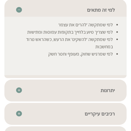
למי זה מתאים
למי שמתקשה 'להרים את עצמו'
למי שצריך סיוע בלחייך בתקופות עמוסות ומתישות
למי שמתקשה 'להשקיט' את הרעש, כשהראש טרוד
במחשבות
למי שמרגיש שחוק, מעופף וחסר חשק
יתרונות
מיצוי צמחים בתמצית נוזלית לספיגה יעילה ומהירה
התמצית מיוצרת בטכנולוגיית מיצוי סטטי דינמי לשמירה על
רכיבי הצמח באופן טבעי ואיכותי
רכיבים עיקריים
חומרי הגלם עבר סדרת בדיקות איכות בהתאם לתקנים
ויתניה משכרת | Withania somnifera
* לרשימת הרכיבים המלאה יש לעיין בתווית המוצר
המחמירים ביותר בכדי להבטיח את זיהויים, איכותם וניקיונם
ג'ינסנג אמריקאי | Panax quinquefolium