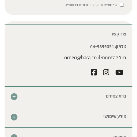
Please leave this field empty.
אני מאשר/ת קבלת חומרים פרסומיים
צור קשר
טלפון:
04-9899051
מייל להזמנות:
order@bara.co.il
ברא צמחים
אודות
חנות
מידע שימושי
צור קשר
מבצע החודש
שאלות נפוצות
מרכזי ברא
מוצרים