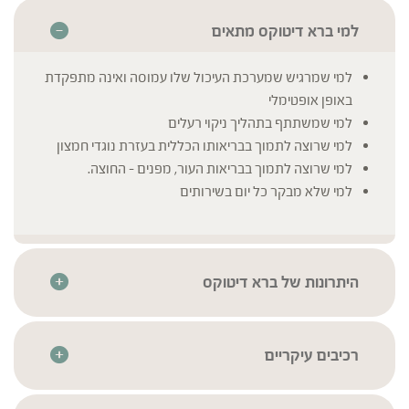
למי ברא דיטוקס מתאים
למי שמרגיש שמערכת העיכול שלו עמוסה ואינה מתפקדת
באופן אופטימלי
למי שמשתתף בתהליך ניקוי רעלים
למי שרוצה לתמוך בבריאותו הכללית בעזרת נוגדי חמצון
למי שרוצה לתמוך בבריאות העור, מפנים – החוצה.
למי שלא מבקר כל יום בשירותים
היתרונות של ברא דיטוקס
מכיל תמציות צמחי מרפא מרוכזות בטבליות– לנוחות שימוש
מרבית
מיוצר בטכנולוגיה מתקדמת לשמירה על איכות וריכוז רכיבי
רכיבים עיקריים
הצמח
כורכום | Curcuma longa
* לרשימת הרכיבים המלאה יש לעיין בתווית המוצר
חומרי הגלם עבר סדרת בדיקות איכות בהתאם לתקנים
גדילן מצוי | Silybum marianum
(מכיל לציטין סויה)