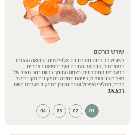
שורש כורכום
לשורש הכורכום מסורת בת אלפי שנים ברפואה ההודית
המסורתית, ברפואה הסינית ואף ברפואת הצמחים
המערבית המסורתית, כצמח התומך בטווח רחב מאוד של
מצבים בריאותיים, ביניהם תמיכה בתפקודים תקינים של
הכבד, תהליכי העיכול והספיגה וכן בתפקוד מערכת השתן.
קרא עוד
שורש הכורכום עשיר בחומרים פעילים, כאשר הנחקר
מביניהם הוא הכורכומין, שהתגלה במחקרים השונים כבעל
תכונות ביולוגיות המשלבות פעילות נוגדת חמצון ונוגדת
דלקת חזקה במיוחד.
04
03
02
01