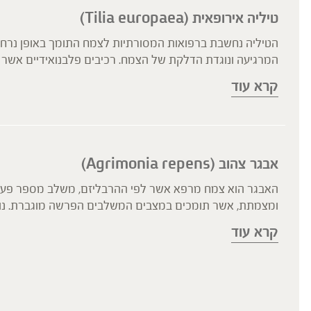
טיליה אירופאית (Tilia europaea)
הטיליה נחשבת ברפואות המסורתיות לצמח התומך באופן נרחב ב
המרגיעה ונוגדת הדלקת של הצמח. רכיבים פלבנואידיים אשר בו
לרירית הקיבה. במחקר אשר בדק את ההשפעה של רכיבים מוציל
קרא עוד
גבוה, גם במהלך ההיריון.
אבגר צהוב (Agrimonia repens)
האבגר הוא צמח מרפא אשר לפי ההרבליזם, משלב מספר פעילוי
ומצמתת, אשר תומכים במצבים המשלבים הפרשה מוגברת. נוסף
הקאות. האבגר מכיל רכיבים מרירים, פלבנואידים ורבי-סוכרי
קרא עוד
בנוסף, לאבגר פעילות נוגדת דלקת ופעילות מעודדת התחדשות
בילדים, בנשים הרות ובקשישים.