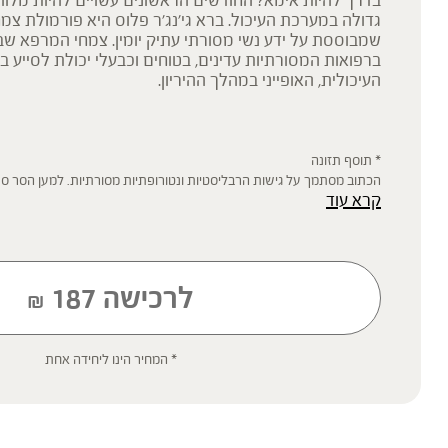
בדרך להיות אימא? החודשים הראשונים עשויים להיות מלוו
גדולה במערכת העיכול. ברא גי’נג’ר פלוס היא פורמולת צמ
שמבוססת על ידע נשי מסורתי עתיק יומין. צמחי המרפא ש
ברפואות המסורתיות עדינים, בטוחים וכבעלי יכולת לסייע 
העיכולית, האופייני במהלך ההיריון.
* תוסף תזונה
הכתוב מסתמך על גישות הרבליסטיות ונטורופתיות מסורתיות. למען הסר ספ
קרא עוד
רפואית מוסמכת ואינו מיועד להנחות את הציבור או לשמש לגביו כהמלצה או
שינוי או הורדה של תרופה כלשהי, ואין בו תחליף לייעוץ רפואי פרטני או אחר.
ילדים, אנשים החולים במחלות כרוניות והנוטלים תרופות מרשם – יש להיווע
'צמחי מרפא' מתייחס להגדרה המקובלת ברפואת הצמחים המסורתית.
לרכישה
187
₪
* המחיר הינו ליחידה אחת