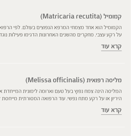
קמומיל (Matricaria recutita)
הקמומיל הוא אחד מצמחי המרפא הנפוצים בעולם. לפי הרפואו
קרא עוד
מנזקים הנגרמים כתוצאה משימוש בתרופות נוגדות דלקת שאינן 
פעילות אנטי-בקטריאלית כנגד החיידק הליקובקטר פילורי- פתו
מליסה רפואית (Melissa officinalis)
המליסה הינה צמח נפוץ בעל טעם וארומה לימונית המייחדת או
היריון או על רקע מתח נפשי. עוד הרפואה המסורתית מייחס
קרא עוד
ולהרפיה כללית של הגוף, כך לפי מחקרים.