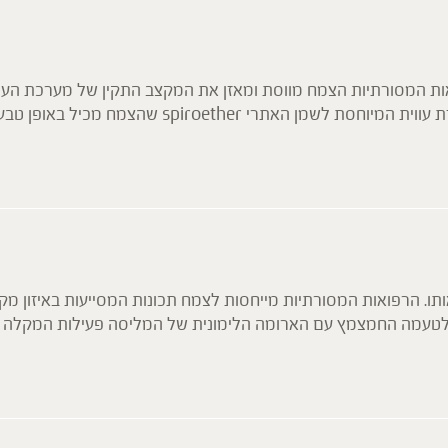
ת המסורתיות הצמח מווסת ומאזן את המקצב התקין של מערכת העיכול
על רקע עצבי. מחקרים מהשנים האחרונות הדגימו פעילות נוגדת 
סטרואידליות, ממצבי מתח נפשי כרוני ומשימוש באלכוהול (ע"י העלא
גן נפוץ הגורם לגסטריטיס ולכיבים פפטיים.
תו. הרפואות המסורתיות מייחסות לצמח תכונות המסייעות באיזון מק
ת לטעמה החמצמץ עם הארומה הלימונית של המליסה פעילות המקלה ע
העיכול. הפעילות הרפואית של הצמח מיוחסת לתכולת השמנים האתר