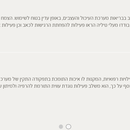
בריאות מערכת העיכול והעצבים, באופן עדין בטוח לשימוש. הצמח מ
דדו מעלי טיליה הראו פעילות להפחתת הרגישות לכאב וכן פעילות אנ
אגיים בטיליה על רקמות ריריות מגורות, נראתה יצירת מעין דבק מ
בנוסף, לטיליה השפעה מרגיעה המושגת על ידי היקשרות של הפלבנואיד kaempferol לק
ות רפואיות, המקנות לו איכות התומכת בתפקודה התקין של מערכת ה
 על כך, הוא משלב פעילות נוגדת עווית התורמת להרפיה ולמיתון 
ם, אשר תומכים בפעילות הכבד ובכך מסייעים להפחתת בחילות, ממרי
 רקמות, בפרט רקמות ריריות- לנוכח תכולת רבי הסוכרים שהוא מכיל