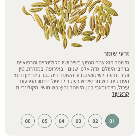
זרעי שומר
השומר הוא צמח הנפוץ בשימושיו הקולינריים והרפואיים
ברחבי העולם, מזה אלפי שנים – באירופה, במזה”ת, סין
והודו. תיעוד לשימוש בזרעי השומר היה כבר בימי יוון ורומי
העתיקים. השומר שימש בעיקר לטיפול במגוון הפרעות
עיכול, גזים וכאבי בטן. השומר נפוץ בשימושיו הקולינריים
קרא עוד
והרפואיים ברחבי העולם – באירופה, במזרח התיכון, בסין
ובהודו – זה אלפי שנים. בהודו מסיימים כל ארוחה עם
לעיסת הזרעים והוא משמש כצמח מרפא חשוב ברפואת
האיורוודה וכתבלין נפוץ במטבח המקומי.
06
05
04
03
02
01