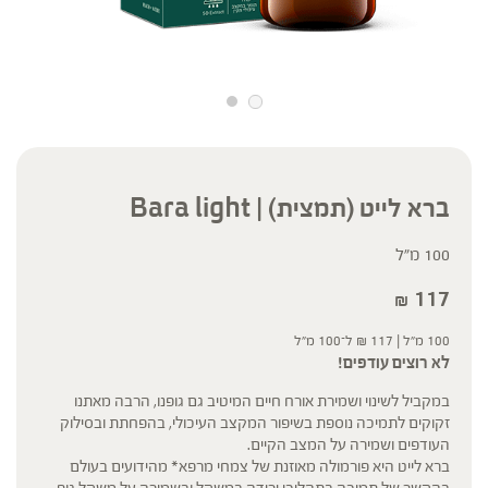
ברא לייט (תמצית) | Bara light
100 מ"ל
117
₪
100 מ"ל |
117
₪
ל־100 מ"ל
לא רוצים עודפים!
במקביל לשינוי ושמירת אורח חיים המיטיב גם גופנו, הרבה מאתנו
זקוקים לתמיכה נוספת בשיפור המקצב העיכולי, בהפחתת ובסילוק
העודפים ושמירה על המצב הקיים.
ברא לייט היא פורמולה מאוזנת של צמחי מרפא* מהידועים בעולם
בהקשר של תמיכה בתהליכי ירידה במשקל ובשמירה על משקל גוף