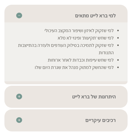
למי ברא לייט מתאים
למי שזקוק לאיזון ושיפור המקצב העיכולי
למי שחש 'תקיעות' ופינוי לא מלא
למי שזקוק לתמיכה בסילוק העודפים ולעזרה בהתייצבות
התנודות
למי שחש עייפות וכבדות לאחר ארוחות
למי שהחשק למתוק מנהל את שגרת היום שלו
היתרונות של ברא לייט
הטוב ביותר מרפואת הצמחים – תמצית צמחים מרוכזת
המיוצרת בטכנולוגיית מיצוי סטטית-דינמית לשמירה על רכיבי
הצמח באופן טבעי ואיכותי
רכיבים עיקריים
חומרי הגלם עברו סדרת בדיקות איכות קפדניות בהתאם
שומר | Foeniculum vulgare
* לרשימת הרכיבים המלאה יש לעיין בתווית המוצר