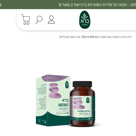
30% - הנחה על סדרת הפטריות ברכישת 3 מוצרים
דף הבית
|
חנות
|
גוף ונפש
|
Bara Memo | ברא ממו (טבליות)