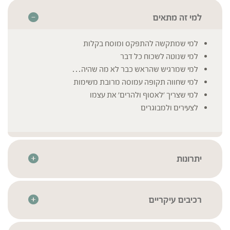
למי זה מתאים
למי שמתקשה להתפקס ומוסח בקלות
למי שנוטה לשכוח כל דבר
למי שמרגיש שהראש כבר לא מה שהיה…
למי שחווה תקופה עמוסה מרובת משימות
למי שצריך 'לאסוף ולהרים' את עצמו
לצעירים ולמבוגרים
יתרונות
מכיל תמציות צמחי מרפא בטבליות מרוכזות – לנוחות שימוש
מרבית
מיוצר בטכנולוגיה מתקדמת לשמירה על איכות וריכוז רכיבי
רכיבים עיקריים
הצמח
גינקו בילובה
* לרשימת הרכיבים המלאה יש לעיין בתווית המוצר
חומרי הגלם עברו סדרת בדיקות איכות בהתאם לתקנים
בקופה