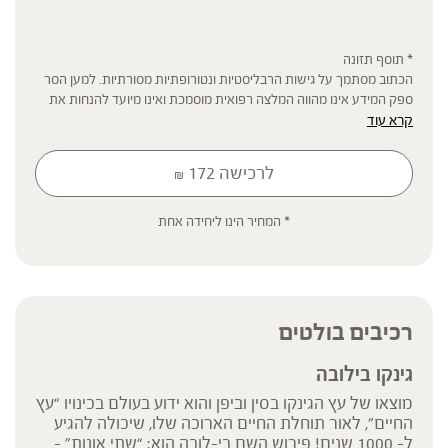
* תוסף תזונה
הכתוב מסתמך על גישות הרבליסטיות ונטורופתיות מסורתיות. למען הסר
ספק המידע אינו מהווה המלצה רפואית מוסמכת ואינו מיועד להנחות את
קרא עוד
הציבור או לשמש לגביו כהמלצה או הוראה או עצה לשימוש או שינוי או
הורדה של תרופה כלשהי, ואין בו תחליף לייעוץ רפואי פרטני או אחר. נשים
בהיריון, נשים מניקות, ילדים, אנשים החולים במחלות כרוניות והנוטלים
לרכישה
172
₪
תרופות מרשם – יש להיוועץ ברופא לפני השימוש. המונח 'צמחי מרפא'
מתייחס להגדרה המקובלת ברפואת הצמחים המסורתית.
* המחיר הינו ליחידה אחת
רכיבים בולטים
גינקו בילובה
מוצאו של עץ הגינקו בסין וביפן והוא ידוע בעולם בכינויו “עץ
החיים”, לאור תוחלת החיים הארוכה שלו, שיכולה להגיע
ל- 1000 שנים! פירוש השם בי-לובה הוא: “שתי אונות” –