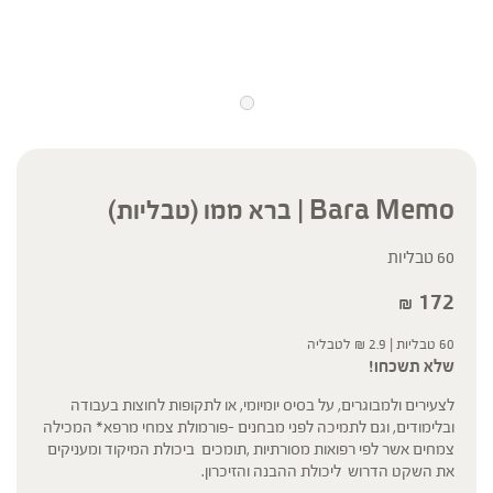
Bara Memo | ברא ממו (טבליות)
60 טבליות
172
₪
60 טבליות |
2.9
₪
לטבליה
שלא תשכחו!
לצעירים ולמבוגרים, על בסיס יומיומי, או לתקופות לחוצות בעבודה
ובלימודים, וגם לתמיכה לפני מבחנים –פורמולת צמחי מרפא* המכילה
צמחים אשר לפי רפואות מסורתיות ,תומכים ביכולת המיקוד ומעניקים
את השקט הדרוש ליכולת ההבנה והזיכרון.