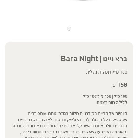
ברא נייט | Bara Night
100 מ״ל תמצית נוזלית
158
₪
100 מ"ל |
158
₪
ל־100 מ"ל
ללילה טוב באמת
היומיום של החיים המודרניים מלווה בגורמי מתח ועומס רבים
שמשפיעים על היכולת להירגע ולשקוע בשנת לילה טובה. ברא נייט
הינה פרומולת צמחים אשר על פי הרפואה המסורתית איכותם המרפה,
והאנרגיה המרגיעה שאצורה בהם, משרים תחושת נינוחות כללית,
שמאפשרת להשקיט את “הרעש הפנימי” ולשקוע בשינה רצופה.