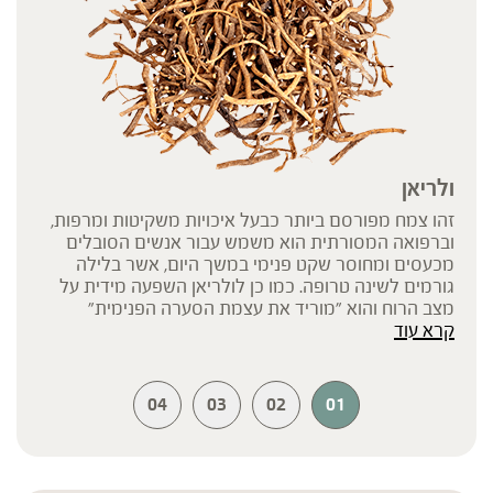
ולריאן
זהו צמח מפורסם ביותר כבעל איכויות משקיטות ומרפות,
וברפואה המסורתית הוא משמש עבור אנשים הסובלים
מכעסים ומחוסר שקט פנימי במשך היום, אשר בלילה
גורמים לשינה טרופה. כמו כן לולריאן השפעה מידית על
מצב הרוח והוא "מוריד את עצמת הסערה הפנימית"
קרא עוד
ומעניק תחושת נינוחות והרפיה כללית התומכות בתהליך
השינה הטבעי.
04
03
02
01