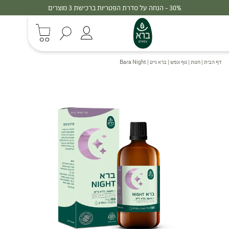
30% - הנחה על סדרת הפטריות ברכישת 3 מוצרים
דף הבית
|
חנות
|
גוף ונפש
|
ברא נייט | Bara Night