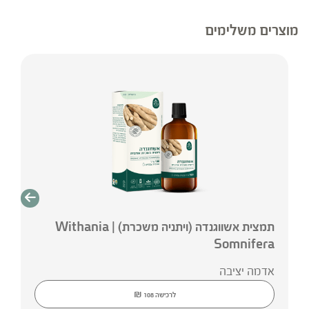
לתחושת רגיעה. מחקר קליני בדק את יעילותה של
פורמולה המשלבת מליסה וצמחי מרפא נוספים
מוצרים משלימים
בתשעים ושמונה נבדקים בעלי הפרעות שינה. 33.3%
מהנבדקים בקבוצת הניסוי דיווחו על שיפור באיכות
השינה, לעומת 9.4% בקבוצת הביקורת. מחקר קליני
נוסף הדגים שיפור משמעותי בסימפטומים כגון: חוסר
מנוחה, כאבי ראש, פלפיטציות, עצבנות ונטייה
להתרגשות יתר, בשימוש בתמצית מליסה.
תמצית אשווגנדה (ויתניה משכרת) | Withania
Somnifera
אדמה יציבה
₪
לרכישה
108