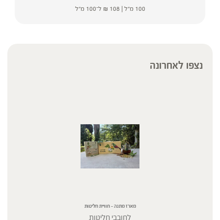
100 מ"ל |
108
₪
ל־100 מ"ל
נצפו לאחרונה
מארז מתנה – חוויית חליטות
לחובבי חליטות