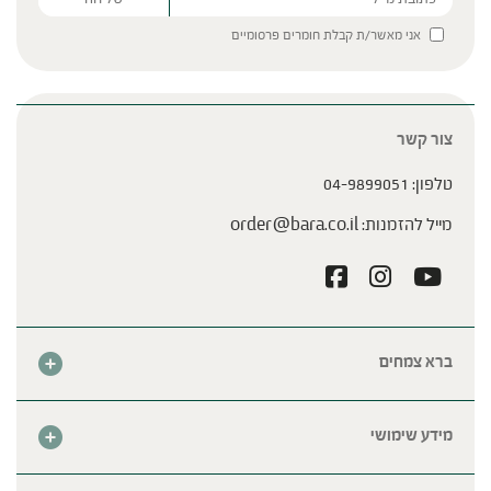
Please leave this field empty.
אני מאשר/ת קבלת חומרים פרסומיים
צור קשר
טלפון:
04-9899051
מייל להזמנות:
order@bara.co.il
ברא צמחים
אודות
חנות
מידע שימושי
צור קשר
מבצע החודש