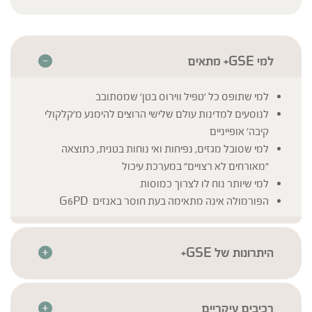
למי GSE+ מתאים
למי שתופס כל 'טפיל ווירוס בטן' שמסתובב
לנוסעים למדינות עולם שלישי הרוצים להימנע מ'קלקולי
קיבה' אופייניים
למי שסובל מגזים, נפיחות ואי נוחות בטנית, כתוצאה
"מאורחים לא רצויים" במערכת עיכול
למי שיותר נוח לו לצרוך כמוסות
הפורמולה אינה מתאימה בעת חוסר באנזים G6PD
היתרונות של GSE+
תמצית זרעי אשכוליות המבוססת על רכיבים טבעיים בלבד
חומרי הגלם עברו סדרת בדיקות איכות קפדניות בהתאם
לתקנים המחמירים ביותר בכדי להבטיח את איכותם וניקיונם
רכיבים עיקריים