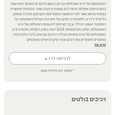
המבוססות על זרעי אשכוליות נבדקו במגוון מחקרים בשנים האחרונות
בהם נראתה פעילות חיטוי רבת עוצמה ורחבת טווח. התמצית מועשרת
בצמחי מרפא אשר לפי הרפואות המסורתיות מעניקים תמיכה נוספת,
כל אחד בדרכו, לתפקודה התקין של מערכת העיכול והשפעתה על
התפקוד הגופני הכללי, ובכך תורמים להעצמת הפעילות של זרעי
האשכוליות. שלא כמו תמציות GSE רבות בשוק העולמי, תמצית זרעי
האשכוליות של ברא צמחים מכילה רכיבים טבעיים בלבד והיא נקייה
מחומרים משמרים ומרכיבים אנטי-מיקרוביאלים סינתטיים.
קרא עוד
לרכישה
213
₪
* תוסף תזונה
הכתוב מסתמך על גישות הרבליסטיות ונטורופתיות מסורתיות. למען הסר
ספק המידע אינו מהווה המלצה רפואית מוסמכת ואינו מיועד להנחות את
* המחיר הינו ליחידה אחת
הציבור או לשמש לגביו כהמלצה או הוראה או עצה לשימוש או שינוי או
הורדה של תרופה כלשהי, ואין בו תחליף לייעוץ רפואי פרטני או אחר. נשים
בהיריון, נשים מניקות, ילדים, אנשים החולים במחלות כרוניות והנוטלים
תרופות מרשם – יש להיוועץ ברופא לפני השימוש. המונח 'צמחי מרפא'
מתייחס להגדרה המקובלת ברפואת הצמחים המסורתית.
רכיבים בולטים