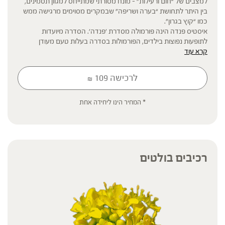
למצבים של “חום ורעילות” – מונח מסורתי שמתייחס למגוון תסמינים,
בין היתר לתחושת “בערה ושריפה” שבמקרים מסוימים מרגישה ממש
כמו “קוץ בגרון".
איסטיס פנדה הינה פורמולה מסדרת 'פנדה'. הסדרה מיועדות
לתופעות נפוצות בילדים, הפורמולות בסדרה בעלות טעם מעודן
קרא עוד
להקלה על השימוש.
לרכישה
109
₪
* תוסף תזונה
הכתוב מסתמך על גישות הרבליסטיות ונטורופתיות מסורתיות. למען הסר
* המחיר הינו ליחידה אחת
ספק המידע אינו מהווה המלצה רפואית מוסמכת ואינו מיועד להנחות את
הציבור או לשמש לגביו כהמלצה או הוראה או עצה לשימוש או שינוי או
הורדה של תרופה כלשהי, ואין בו תחליף לייעוץ רפואי פרטני או אחר. נשים
בהיריון, נשים מניקות, ילדים, אנשים החולים במחלות כרוניות והנוטלים
תרופות מרשם – יש להיוועץ ברופא לפני השימוש. המונח 'צמחי מרפא'
רכיבים בולטים
מתייחס להגדרה המקובלת ברפואת הצמחים המסורתית.