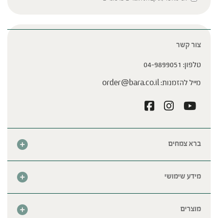
צור קשר
טלפון:
04-9899051
מייל להזמנות:
order@bara.co.il
ברא צמחים
אודות
חנות
מידע שימושי
צור קשר
מבצע החודש
שאלות נפוצות
מרכזי ברא
מוצרים