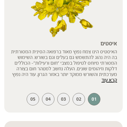
איסטים
האיסטיס הינו צמח נפוץ מאוד ברפואה הסינית המסורתית
בה היה נהוג להתשמש גם בעלים וגם בשורש. השימוש
המסורתי מיוחס לטיפול במצבי "חום ורעילות"- הכוללים
דלקות וזיהומים שונים. העלה נחשב למטהר חום בצורה
מערכתית והשורש ממוקד יותר באזור הגרון. עוד היה נפוץ
קרא עוד
בשימוש המסורתי השילוב של השניים – כך גם בפורמולה
איסטיס ספריי של ברא.
05
04
03
02
01