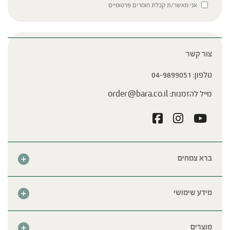
Please leave this field empty.
אני מאשר/ת קבלת חומרים פרסומיים
צור קשר
טלפון:
04-9899051
מייל להזמנות:
order@bara.co.il
ברא צמחים
אודות
חנות
מידע שימושי
צור קשר
מבצע החודש
שאלות נפוצות
מרכזי ברא
מוצרים