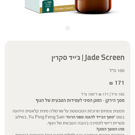
Jade Screen | ג'ייד סקרין
100 מ"ל
171
₪
100 מ"ל |
171
₪
ל־100 מ"ל
מסך הירקן – המגן הסיני לעמידות הטבעית של הגוף
תמצית צמחים מרוכזת המבוססת על פורמולה סינית קלאסית הידועה
בשם
"מסך הג'ייד
להגנה מפני הרוח"
Yu Ping Feng San, בשילוב
פטריית ריישי לתמיכה בהגנה הטבעית של הגוף.
מהו המסך המגן?
במסורת הסינית העתיקה נהגו לתלות "מסכי רוח" מעוטרים בכניסות