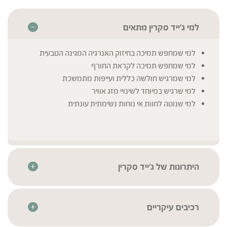
למי ג'ייד סקרין מתאים
למי שמחפש תמיכה בחיזוק האנרגיה המגינה הטבעית
למי שמחפש תמיכה לקראת החורף
למי שמרגיש חולשה כללית ועייפות מתמשכת
למי שרגיש במיוחד לשינויי מזג אוויר
למי שנוטה לחוות אי נוחות נשימתית עונתית
היתרונות של ג'ייד סקרין
המוצר מבוסס על מרשם סיני קלאסי חשוב שנמצא בשימוש
מזה מאות שנים.
תמצית נוזלית לספיגה יעילה, קלה ומהירה!
רכיבים עיקריים
תמצית הצמחים מיוצרת בטכנולוגיית מיצוי סטטי דינמי ייחודית
שורש אסטרגלוס – Huang Qi | Astragalus
* לרשימת הרכיבים המלאה יש לעיין בתווית המוצר