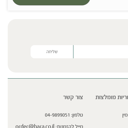
Please lea
ריות מומלצות
צור קשר
מין
טלפון:
04-9899051
מייל להזמנות:
order@bara.co.il