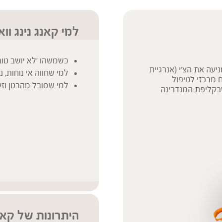
למי קאנג נינג וו
כשמשהו 'לא יושב טוב
עה את הצ'י (אנרגיית
למי שחווה אי נוחות,
ת המרכז, מה שהופך את chen pi לצמח מרכזי לטיפול
למי שסובל מהבטן וז
שבקליפת המנדרינה
היתרונות של קאנג 