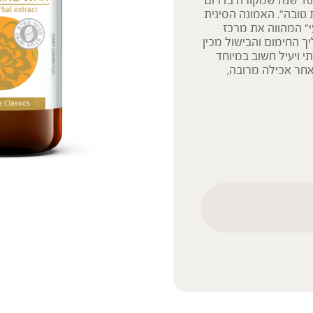
KANG NING WAN היא פורמולת צמחים סיניים בת כ-100 שנה שמקורה בדרום
 טובה”. האמונה הסינית
 המהווה את מרכז
 החימום והבישול מכין
י ויעיל חשוב במיוחד
אחר אכילה מרובה,
ק המידע אינו מהווה המלצה
 הוראה או עצה לשימוש או
 נשים בהיריון, נשים מניקות,
ץ ברופא לפני השימוש. המונח