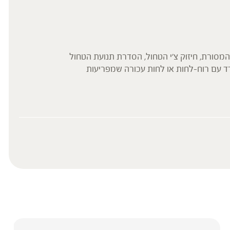
 מרכז הגוף. לפי המסורת, חיזוק צ'י הטחול, הסדרת תנועת הטחול
ד עם רוח-לחות או לחות עכורה שמפריעות
עד להנחות את הציבור או לשמש לגביו כהמלצה
ת, ילדים, אנשים החולים במחלות כרוניות