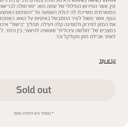
סין, אשר הפירוש המילולי של שמה הוא: “פורמולה לבריאות
המסורתית משייכת לה יכולת השפעה על “המחמם האמצעי”
הגוף, אשר משול לסיר המתבשל באיטיות על האש. כשתהליך
את המזון לפירוק ולספיגה קלה ויעילה. תהליך "בישול" איכות
במצבים של “חולשה עיכולית” שעשויה להיווצר, בין היתר, ל
לאחר אכילת מזון מקולקל וכו’.
קרא עוד
* תוסף תזונה
הכתוב מסתמך על גישות הרבליסטיות ונטורופתיות מסורתיות. למען הסר ספ
רפואית מוסמכת ואינו מיועד להנחות את הציבור או לשמש לגביו כהמלצה או
שינוי או הורדה של תרופה כלשהי, ואין בו תחליף לייעוץ רפואי פרטני או אחר.
ילדים, אנשים החולים במחלות כרוניות והנוטלים תרופות מרשם – יש להיווע
Sold out
'צמחי מרפא' מתייחס להגדרה המקובלת ברפואת הצמחים המסורתית.
* המחיר הינו ליחידה אחת