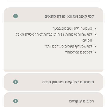
למי קאנג נינג וואן פנדה מתאים
כשמשהו 'לא יושב טוב בבטן'
למי שחווה אי נוחות, נפיחות וכבדות לאחר אכילת מאכל
מסויים.
למי שמעדיף טעמים מעודנים יותר
לנמנעים מאלכוהול
היתרונות של קאנג נינג וואן פנדה
הפורמולות של סדרת פנדה מיוצרות בטכנולוגיית מיצוי סטטי
דינאמי static dynamic extract) SDE ) , ייחודית לברא
צמחים, שכוללת בישול בטמפרטורה מבוקרת של כל רכיבי
רכיבים עיקריים
הפורמולה יחדיו, ליצירת סינרגיזם, תוך כדי שימוש בהפרשי