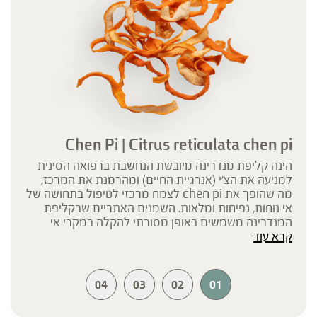
Chen Pi | Citrus reticulata chen pi
הינה קליפת מנדרינה מיובשת הנחשבת ברפואה הסינית
למניעה את הצ'י (אנרגיית החיים) ומהרמנת את המרכז,
מה שהופך את chen pi לצמח מרכזי לטיפול בתחושה של
אי נוחות, נפיחות ומלאות. השמנים האתריים שבקליפת
המנדרינה משמשים באופן מסורתי להקלה במקרי אי
קרא עוד
נוחות בטנית.
04
03
02
01