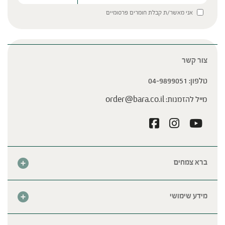
Please leave this field empty.
אני מאשר/ת קבלת חומרים פרסומיים
צור קשר
טלפון:
04-9899051
מייל להזמנות:
order@bara.co.il
ברא צמחים
אודות
חנות
מידע שימושי
צור קשר
מבצע החודש
שאלות נפוצות