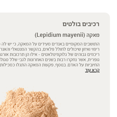
'צמחי מרפא' מתייחס להגדרה המקובלת ברפואת הצמחים המסורתית.
רכיבים בולטים
מאקה (Lepidium mayenii)
התושבים המקומיים באנדים מעידים על המאקה, כי יש לה כ
ריפוי ואיזון שיכולים לחולל פלאים, בהקשר המנטאלי והאנ
ריכוזים גבוהים של גלוקוזינולאטים – אילו הן תרכובות אורגנ
גופרית, אשר נחקרו רבות בשנים האחרונות לגבי שלל סגולו
החיוביות על האדם. בנוסף, פקעות המאקה התגלו כמכילות 
קרא עוד
מינרלים, ויטמינים, חומצות אמינו וחלבונים, פחמימות מורכב
בעלי ערך תזונתי גבוה, אשר הקנו להן מוניטין של “מזון-על” (super food)