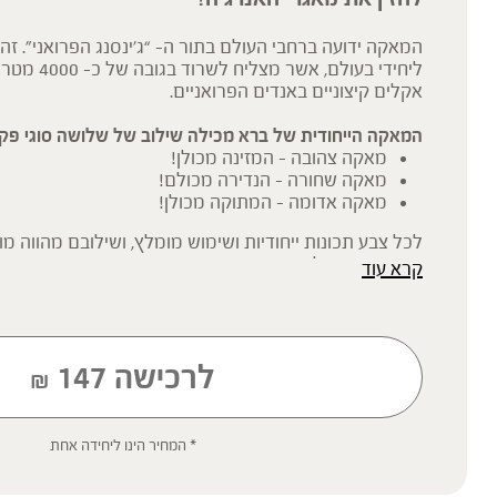
המאקה ידועה ברחבי העולם בתור ה- “ג’ינסנג הפרואני”. 
ליחידי בעולם, א
אקלים קיצוניים באנדים הפרואניים.
המאקה הייחודית של ברא מכילה שילוב של שלושה סוגי פקע
מאקה צהובה – המזינה מכולן!
מאקה שחורה – הנדירה מכולם!
מאקה אדומה – המתוקה מכולן!
לכל צבע תכונות ייחודיות ושימוש מומלץ, ושילובם מהווה מוצ
ביותר ורב-תכליתי.
קרא עוד
* המוצרים האורגנים מפוקחים על-ידי המכון לבקרה ואיכות (IQC
לרכישה
147
₪
* תוסף תזונה
הכתוב מסתמך על גישות הרבליסטיות ונטורופתיות מסורתיות. למען הסר ספ
רפואית מוסמכת ואינו מיועד להנחות את הציבור או לשמש לגביו כהמלצה או
* המחיר הינו ליחידה אחת
שינוי או הורדה של תרופה כלשהי, ואין בו תחליף לייעוץ רפואי פרטני או אחר.
ילדים, אנשים החולים במחלות כרוניות והנוטלים תרופות מרשם – יש להיווע