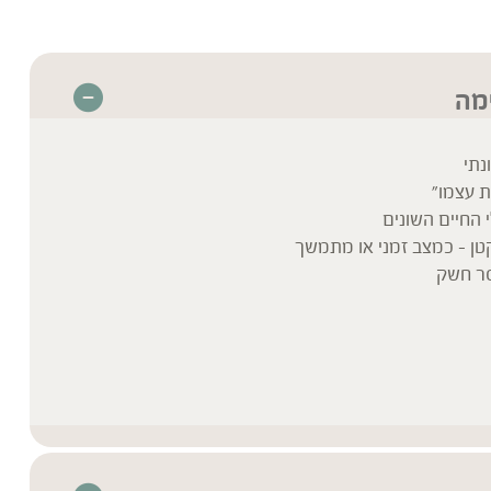
מה
נתי
ת עצמו"
 החיים השונים
טן – כמצב זמני או מתמשך
סר חשק