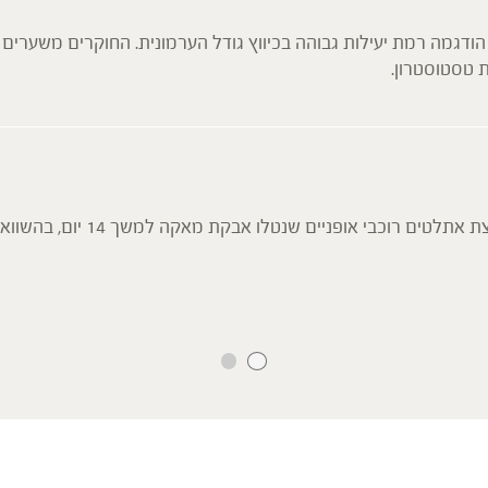
הודגמה רמת יעילות גבוהה בכיווץ גודל הערמונית. החוקרים משערי
במחקר בו נבדקה השפעת המאקה על ר