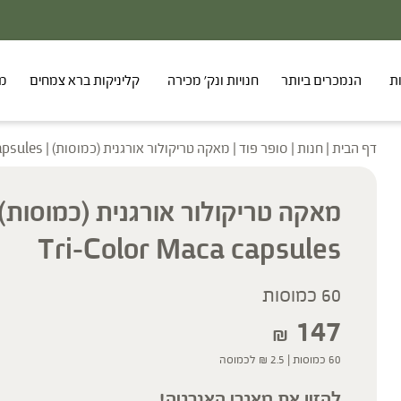
ת
הנמכרים ביותר
חנויות ונק' מכירה
קליניקות ברא צמחים
מר
דף הבית
|
חנות
|
סופר פוד
|
מאקה טריקולור אורגנית (כמוסות) | Organic Tri-Color Maca capsules
Tri-Color Maca capsules
60 כמוסות
147
₪
60 כמוסות |
2.5
₪
לכמוסה
להזין את מאגרי האנרגיה!