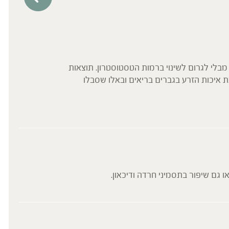
תמי
ת מאקה תרמה לשיפור איכות הזרע (ריכוז ותנועתיות) בגברים צעירים ובריאים בפרק זמן של 12 שבועות מבלי לגרום לשינוי ברמות הטסטוסטרון. תוצאות
מסור
חודשים. בסקירת 5 מחקרים נמצא כי מאקה שיפרה את איכות הזרע בגברים בריאים ובאלו שסבלו
המיק