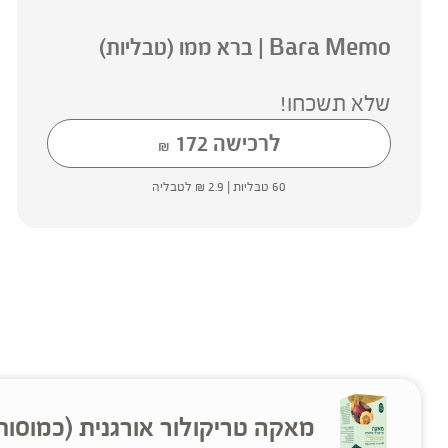
Bara Memo | ברא ממו (טבליות)
שלא תשכחו!
לרכישה
172
₪
60 טבליות |
2.9
₪
לטבליה
מאקה טריקולור אורגנית (כמוסות) | c Tri-Color Maca capsules