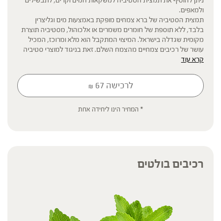
ולמאפים.
תמצית הסטיביה של ברא צמחים מופקת באמצעות מים וגליצרין
בלבד, ללא תוספת של חומרים משמרים או אלכוהול, מסטיביה תוצרת
מקומית שגדלה בישראל. המיצוי המתקבל הוא מלא ומרוכז, המכיל
עושר של רכיבים צמחיים מהצמח השלם. זאת בניגוד למוצרי סטיביה
קרא עוד
שונים המכילים רכיבים מבודדים מהצמח (סטבינואידים) בלבד, ובשונה
מהממתיק "גליקוזידים של סטיביול".
לרכישה
67
₪
* תוסף תזונה
* המחיר הינו ליחידה אחת
הכתוב מסתמך על גישות הרבליסטיות ונטורופתיות מסורתיות. למען הסר
ספק המידע אינו מהווה המלצה רפואית מוסמכת ואינו מיועד להנחות את
הציבור או לשמש לגביו כהמלצה או הוראה או עצה לשימוש או שינוי או
הורדה של תרופה כלשהי, ואין בו תחליף לייעוץ רפואי פרטני או אחר. נשים
בהיריון, נשים מניקות, ילדים, אנשים החולים במחלות כרוניות והנוטלים
רכיבים בולטים
תרופות מרשם – יש להיוועץ ברופא לפני השימוש. המונח 'צמחי מרפא'
מתייחס להגדרה המקובלת ברפואת הצמחים המסורתית.