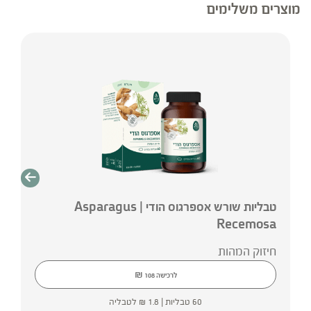
מוצרים משלימים
* המונח ‘צמחי מרפא’ מתייחס להגדרה המקובלת
ברפואת הצמחים המסורתית.
טבליות שורש אספרגוס הודי | Asparagus
Recemosa
חיזוק המהות
₪
לרכישה
108
60 טבליות |
1.8
₪
לטבליה