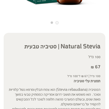
Natural Stevia | סטיביה טבעית
100 מ"ל
67
₪
100 מ"ל |
67
₪
ל־100 מ"ל
תמצית עלי סטיביה
הסטיביה (Stevia rebaudiana) הוא צמח תבלין ומרפא נטול קלוריות
וסוכר. הוא משמש את תושבי דרום אמריקה כממתיק טבעי במשך
מאות שנים, ובעולם המערבי מהווה חלופה לסוכר לכל המבקשים
להקפיד על בריאותם ומשקלם.
ניתן להוסיף את תמצית הסטיביה למשקאות חמים וקרים, לתבשילים