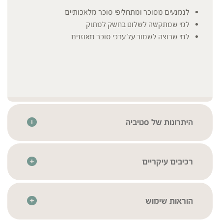
לנמנעים מסוכר ומתחליפי סוכר מלאכותיים
למי שמתקשה לשלוט בחשק למתוק
למי שרוצה לשמור על ערכי סוכר מאוזנים
היתרונות של סטיביה
בעל טעם עשיר המשתלב בקלות במשקאות חמים וקרים,
תבשילים ומאפים
גידול וייצור ישראלי, כחול-לבן
רכיבים עיקריים
תמצית בריכוז 1:5 בטכנולוגיית מיצוי סטטי-דינאמי (SDE)
סטיביה | Stevia rebaudiana
* לרשימת הרכיבים המלאה יש לעיין בתווית המוצר
חומר הגלם עבר סדרת בדיקות איכות בהתאם לתקנים
המחמירים ביותר בכדי להבטיח את זיהויו, איכותו וניקיונו
הוראות שימוש
ללא אלכוהול, חומרים משמרים, תוספת סוכר או ממתיקים
להוסיף 1 מ"ל לכוס משקה/תבשיל, או לפי הטעם.