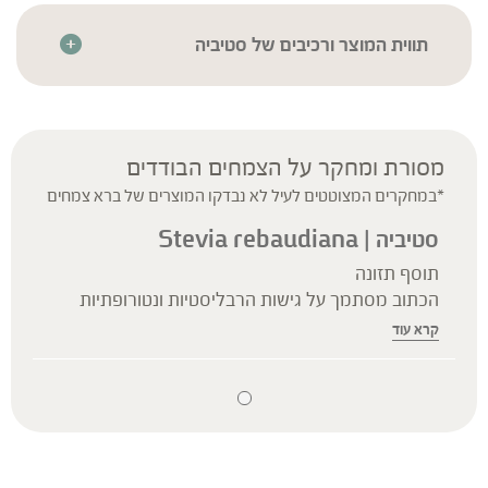
מלאכותיים, מתאים לצמחונים ולטבעונים
כשרות בד”צ חתם סופר בני ברק
תווית המוצר ורכיבים של סטיביה
הסימון העדכני והמחייב הוא זה שעל אריזות המוצרים בלבד. ייתכנו טעויות ו/או
אי-התאמות בין המידע באתר לבין המידע על אריזות המוצרים, יש לקרוא בעיון את
המידע על אריזת המוצר לפני השימוש.
מסורת ומחקר על הצמחים הבודדים
*במחקרים המצוטטים לעיל לא נבדקו המוצרים של ברא צמחים
סטיביה | Stevia rebaudiana
תוסף תזונה
הכתוב מסתמך על גישות הרבליסטיות ונטורופתיות
מסורתיות. למען הסר ספק המידע אינו מהווה המלצה
קרא עוד
רפואית מוסמכת ואינו מיועד להנחות את הציבור או
לשמש לגביו כהמלצה או הוראה או עצה לשימוש או
שינוי או הורדה של תרופה כלשהי, ואין בו תחליף לייעוץ
רפואי פרטני או אחר. נשים בהיריון, נשים מניקות, ילדים,
אנשים החולים במחלות כרוניות והנוטלים תרופות
מרשם – יש להיוועץ ברופא לפני השימוש.