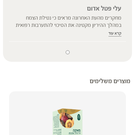
עלי פטל אדום
מחקרים מהעת האחרונה מראים כי נטילת הצמח
במהלך ההיריון מקטינה את הסיכוי להתערבות רפואית
במהלך הלידה. מחקר אקראי, כפול-סמיות
קרא עוד
ומבוקר-פלסבו בו השתתפו 192 נשים בהיריון ראשון
שאינו בסיכון, מצא כי נטילת טבליות עלי פטל משבוע
32 להיריון ועד ללידה תרמה לשיעור נמוך יותר של
לידות מלקחיים בקבוצת הטיפול לעומת קבוצת
הפלסבו. מחקר קליני מבוקר-פלסבו נוסף בו השתתפו
108 נשים הרות, מצא כי נטילת עלי פטל במהלך
מוצרים משלימים
ההיריון מקטינה את הסיכוי ללידה מוקדמת או מאוחרת,
ולהתערבות רפואית, לרבות לידת וואקום, מלקחיים או
ניתוח קיסרי. הממצאים הראו כי נטילת עלי פטל
במהלך ההיריון הינה בטוחה, ולא צפויות תופעות לוואי
לנשים ההרות או לתינוקות.
עלי הפטל מזינים מאוד וידועים ברפואת המסורתיות כ-
"בוני דם". הם מכילים מינרלים (ברזל, סידן, אשלגן,
מגנזיום, סלניום, צורן, אבץ, כרום, מנגן, קובלט ונתרן)