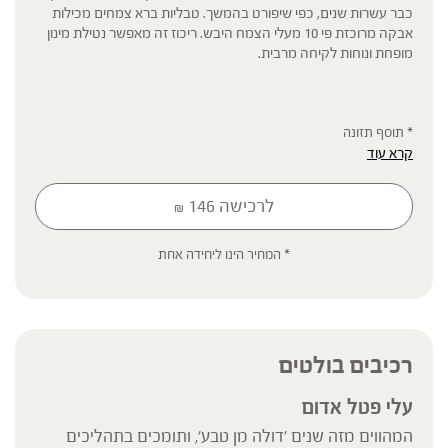
כבר עשרות שנים, כפי שיפורט בהמשך. טבליות ברא צמחים מכילות
אבקה מרוכזת פי 10 מעלי הצמח היבש. ריכוז זה מאפשר נטילת מינון
מופחת ונוחות לקיחה מרבית.
* תוסף תזונה
קרא עוד
הכתוב מסתמך על גישות הרבליסטיות ונטורופתיות מסורתיות. למען הסר
ספק המידע אינו מהווה המלצה רפואית מוסמכת ואינו מיועד להנחות את
הציבור או לשמש לגביו כהמלצה או הוראה או עצה לשימוש או שינוי או
לרכישה
146
₪
הורדה של תרופה כלשהי, ואין בו תחליף לייעוץ רפואי פרטני או אחר. נשים
בהיריון, נשים מניקות, ילדים, אנשים החולים במחלות כרוניות והנוטלים
תרופות מרשם – יש להיוועץ ברופא לפני השימוש. המונח 'צמחי מרפא'
* המחיר הינו ליחידה אחת
מתייחס להגדרה המקובלת ברפואת הצמחים המסורתית.
רכיבים בולטים
עלי פטל אדום
המהווים מזה שנים 'דולה מן טבע', ותומכים בתהליכים