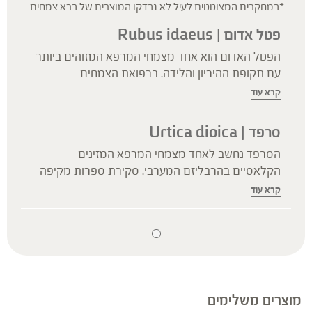
*במחקרים המצוטטים לעיל לא נבדקו המוצרים של ברא צמחים
פטל אדום | Rubus idaeus
הפטל האדום הוא אחד מצמחי המרפא המזוהים ביותר
עם תקופת ההיריון והלידה. ברפואת הצמחים
המסורתית נהוג היה לשלב אותו כהכנה לקראת הלידה.
קרא עוד
מחקר תצפיתי שפורסם בשנת 2024 מצא כי נשים
שצרכו עלי פטל במהלך ההיריון נזקקו פחות לזירוז
סרפד | Urtica dioica
לידה, עברו פחות התערבות בלידות או ניתוחים קיסריים,
הסרפד נחשב לאחד מצמחי המרפא המזינים
וכן חוו משך לידה קצר יותר בהשוואה לנשים שלא
הקלאסיים בהרבליזם המערבי. סקירת ספרות מקיפה
השתמשו בעלי פטל.
שפורסמה בשנת 2022 מצאה כי עלי הסרפד עשירים
קרא עוד
באופן טבעי בברזל, סידן, מגנזיום, ויטמינים, כלורופיל
ורכיבים ביו אקטיביים נוספים. מיצוי במים מאפשר
מעבר של חלק מהמינרלים המסיסים במים אל
החליטה, ולכן חליטת סרפד משמשת באופן מסורתי
כמשקה צמחי מזין ותומך.
מוצרים משלימים