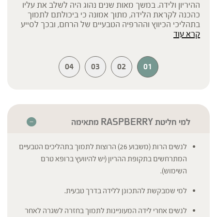
ההיריון ולידה. במשך מאות שנים נהוג היה לשלב את עליו
כהכנה לקראת הלידה, מתוך אמונה כי ביכולתם לתמוך
בתהליכי הכיווץ וההרפיה הטבעיים של הרחם, ובכך לסייע
קרא עוד
לגוף להתכונן ללידה יעילה והרמונית. לאורך ההיסטוריה
יוחסה לעלי הפטל גם תמיכה בתקופת ההתאוששות
שלאחר הלידה ותמיכה בבריאות הכללית של מערכת
הרבייה הנשית.
04
03
02
01
למי חליטת RASPBERRY מתאימה
לנשים הרות (משבוע 26) הרוצות לתמוך בתהליכים הטבעיים
המתרחשים בתקופת ההריון (יש להיוועץ ברופא טרם
השימוש).
למי שמבקשת להתכונן ללידה בדרך טבעית.
לנשים אחרי לידה המעוניינות לתמוך בחזרה לשגרה לאחר