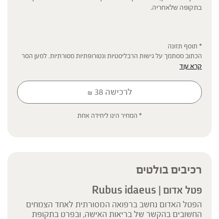
בתקופה שלאחריה.
* תוסף תזונה
הכתוב מסתמך על גישות הרבליסטיות ונטורופתיות מסורתיות. למען הסר
קרא עוד
ספק המידע אינו מהווה המלצה רפואית מוסמכת ואינו מיועד להנחות את
הציבור או לשמש לגביו כהמלצה או הוראה או עצה לשימוש או שינוי או
הורדה של תרופה כלשהי, ואין בו תחליף לייעוץ רפואי פרטני או אחר. נשים
לרכישה
38
₪
בהיריון, נשים מניקות, ילדים, אנשים החולים במחלות כרוניות והנוטלים
תרופות מרשם – יש להיוועץ ברופא לפני השימוש. המונח 'צמחי מרפא'
מתייחס להגדרה המקובלת ברפואת הצמחים המסורתית.
* המחיר הינו ליחידה אחת
רכיבים בולטים
פטל אדום | Rubus idaeus
הפטל האדום נחשב ברפואה המסורתית לאחד הצמחים
החשובים בהקשר של בריאות האישה, ובפרט בתקופת