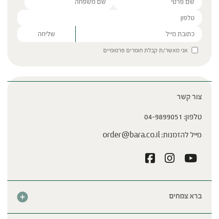
Please leave this field empty.
אני מאשר/ת קבלת חומרים פרסומיים
צור קשר
טלפון:
04-9899051
מייל להזמנות:
order@bara.co.il
ברא צמחים
אודות