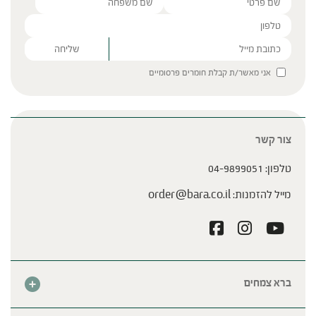
Please leave this field empty.
אני מאשר/ת קבלת חומרים פרסומיים
צור קשר
טלפון:
04-9899051
מייל להזמנות:
order@bara.co.il
ברא צמחים
אודות