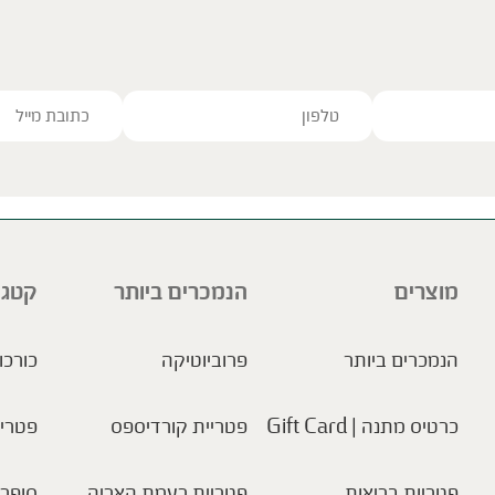
ve this field empty.
מוצרים
הנמכרים ביותר
קטגו
הנמכרים ביותר
פרוביוטיקה
כורכו
כרטיס מתנה | Gift Card
פטריית קורדיספס
פטריו
פטריות בריאות
פטריית רעמת האריה
סופר 