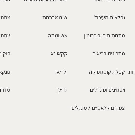
נפלאות העיכול
שיח אברהם
צמחי 
מתחם תוכן כורכומין
אשווגנדה
צמחי
מתכונים בריאים
קקאו נא
פוקוס
ות
קטלוג קוסמטיקה
ולריאן
מנקא
ויטמינים ומינרלים
גדילן
סדרת
צמחים קלאסיים / סינגלים