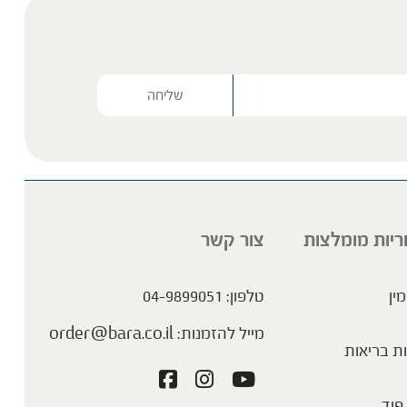
שייק סגול לתמיכה מיטבית
Please lea
ריות מומלצות
צור קשר
מין
טלפון:
04-9899051
שייק משביע שסוגר פינה :)
מייל להזמנות:
order@bara.co.il
ת בריאות
פוד