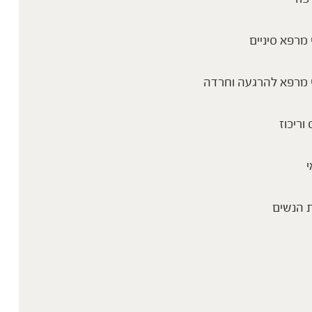
מרפא סיניים
 מרפא להרגעה וחרדה
שייק בוקר לבוסט של אנרגיה
 וריכוז
י
 הנשים
שייק פוקוס ממקד