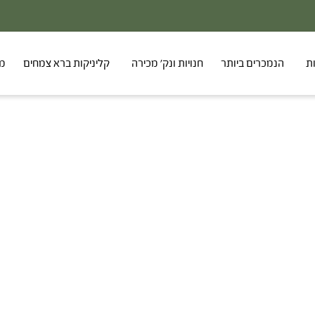
רים
ת
הנמכרים ביותר
חנויות ונק' מכירה
קליניקות ברא צמחים
מר