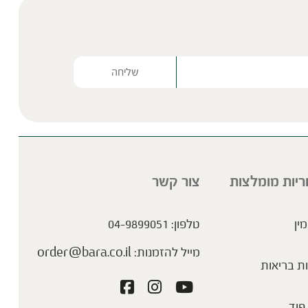
שייק סגול לתמיכה מיטבית
Please lea
ריות מומלצות
צור קשר
מין
טלפון:
04-9899051
שייק משביע שסוגר פינה :)
מייל להזמנות:
order@bara.co.il
ת בריאות
פוד