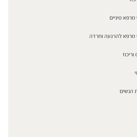
מרפא סיניים
 מרפא להרגעה וחרדה
שייק בוקר לבוסט של אנרגיה
 וריכוז
י
 הנשים
שייק פוקוס ממקד