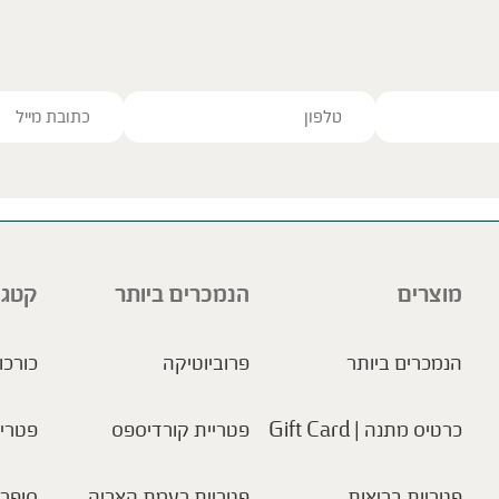
ve this field empty.
מוצרים
הנמכרים ביותר
קטגו
הנמכרים ביותר
פרוביוטיקה
כורכו
כרטיס מתנה | Gift Card
פטריית קורדיספס
פטריו
פטריות בריאות
פטריית רעמת האריה
סופר 