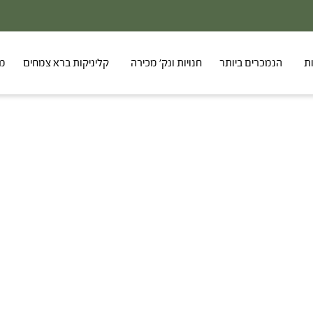
ת
הנמכרים ביותר
חנויות ונק' מכירה
קליניקות ברא צמחים
מר