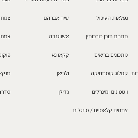
נפלאות העיכול
שיח אברהם
צמחי 
מתחם תוכן כורכומין
אשווגנדה
צמחי
מתכונים בריאים
קקאו נא
פוקוס
ות
קטלוג קוסמטיקה
ולריאן
מנקא
ויטמינים ומינרלים
גדילן
סדרת
צמחים קלאסיים / סינגלים