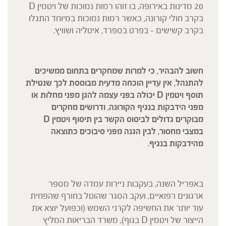
20 מדינות באירופה, בו זוהו רמות נמוכות של ויטמין D
בקרב חולי קורונה, כאשר רמות נמוכות במיוחד התגלו
בקרב קשישים – בפרט בספרד, איטליה ושוויץ.
חשוב להבהיר, כי למרות שמחקרים בתחום ממשיכים
להתנהל, אין עדיין הוכחה מדעית מבוססת לכך שנטילת
תוסף ויטמין D יכולה בפני עצמה להגן מפני מחלות או
מפני הידבקות בנגיף הקורונה, ודרושים מחקרים
מבוקרים גדולים לביסוס הקשר בין תיסוף ויטמין D
במצבי מחסור, לבין הגנה מפני סיבוכים כתוצאה
מהידבקות בנגיף.
באפריל השנה, בעקבות ניירות עמדה של מספר
ארגונים רפואיים, ועקב הסגר שהוטל בחורף שהפחית
עוד יותר את החשיפה לקרני השמש (וכפועל יוצא את
הייצור של ויטמין D בגוף), משרד הבריאות המליץ