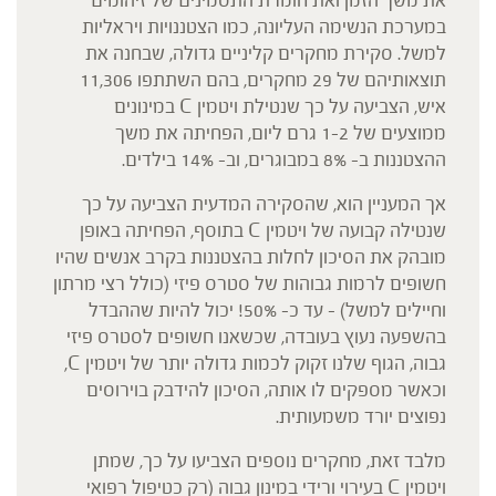
את משך הזמן ואת חומרת התסמינים של זיהומים
במערכת הנשימה העליונה, כמו הצטננויות ויראליות
למשל. סקירת מחקרים קליניים גדולה, שבחנה את
תוצאותיהם של 29 מחקרים, בהם השתתפו 11,306
איש, הצביעה על כך שנטילת ויטמין C במינונים
ממוצעים של 1-2 גרם ליום, הפחיתה את משך
ההצטננות ב- 8% במבוגרים, וב- 14% בילדים.
אך המעניין הוא, שהסקירה המדעית הצביעה על כך
שנטילה קבועה של ויטמין C בתוסף, הפחיתה באופן
מובהק את הסיכון לחלות בהצטננות בקרב אנשים שהיו
חשופים לרמות גבוהות של סטרס פיזי (כולל רצי מרתון
וחיילים למשל) – עד כ- 50%! יכול להיות שההבדל
בהשפעה נעוץ בעובדה, שכשאנו חשופים לסטרס פיזי
גבוה, הגוף שלנו זקוק לכמות גדולה יותר של ויטמין C,
וכאשר מספקים לו אותה, הסיכון להידבק בוירוסים
נפוצים יורד משמעותית.
מלבד זאת, מחקרים נוספים הצביעו על כך, שמתן
ויטמין C בעירוי ורידי במינון גבוה (רק כטיפול רפואי