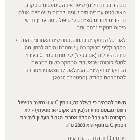
מבוקר בבית חולים) שיפר את הסימפטומים בקרב
מאושפזים עם זיהומים שונים, לרבות נשימתיים. אולם
מחקרים אחרים מציינים כי טיפול מסוג עדיין דורש
ביסוס מחקרי נרחב יותר.
לאור כל המחקרים בתחום, בחודשים האחרונים התנהל
מחקר קליני מבוקר בסין, שמטרתו היתה לבחון מהי
מידת היעילות (אם בכלל) של מתן ויטמין C בעירוי
לחולי קורונה שבאשפוז. המחקר רשום במרשם
המחקרים הקליניים הבינלאומי, ותוצאותיו אמורות
להתפרסם החודש (ספטמבר 2020).
חשוב להבהיר כי בשלב זה, ויטמין C אינו נחשב כטיפול
רשמי מבוסס מדעית (בין אם אקוטי או מניעתי) – לא
בקורונה ולא בכל מחלה אחרת. הגבול העליון לצריכת
ויטמין C בתוסף הוא 2000 מ"ג.
ויטמין D וההגנה הטבעית