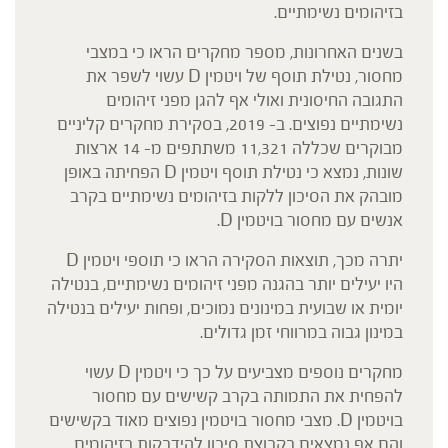
בזיהומים נשימתיים.
בשנים האחרונות, מספר מחקרים הראו כי במצבי
מחסור, נטילת תוסף של ויטמין D עשוי לשפר את
התגובה החיסונית ואולי אף להגן מפני זיהומים
נשימתיים נפוצים. ב- 2019, בסקירת מחקרים קליניים
מבוקרים שכללה 11,321 משתתפים מ- 14 ארצות
שונות, נמצא כי נטילת תוסף ויטמין D הפחיתה באופן
מובהק את הסיכון ללקות בזיהומים נשימתיים בקרב
אנשים עם מחסור בויטמין D.
יתרה מכך, תוצאות הסקירה הראו כי תוספי ויטמין D
היו יעילים יותר בהגנה מפני זיהומים נשימתיים, בנטילה
יומית או שבועית במינונים נמוכים, ופחות יעילים בנטילה
במינון גבוה במרווחי זמן גדולים.
מחקרים נוספים מצביעים על כך כי ויטמין D עשוי
להפחית את התמותה בקרב קשישים עם מחסור
בויטמין D. מצבי מחסור בויטמין נפוצים מאוד בקשישים
והם אף נמצאים בקבוצת סיכון להידבקות בזיהומים