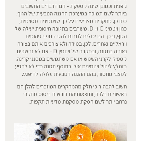
גופנית וכמובן שינה מספקת – הם הדברים החשובים
ביותר לשם תמיכה במערכת ההגנה הטבעית של הגוף.
כמו כן, מחקרים מצביעים על כך שויטמינים מסוימים,
כגון ויטמיני C ו- D, מעורבים בתגובה חיסונית יעילה של
הגוף, ובכך הם יכולים לתרום להגנה מפני זיהומים
ויראליים ואחרים. לכן, במידה ולא צורכים אותם בצורה
נאותה בתזונה, ובמקרה של ויטמין D – אם לא נחשפים
מספיק לקרני השמש או אם משתמשים במסנני קרינה,
מומלץ ליטול ויטמינים אילו כתוסף תזונה כדי לא להגיע
למצבי מחסור, בהם ההגנה הטבעית עלולה להיפגע.
חשוב להבהיר כי חלק מהמחקרים המוזכרים להלן הם
ראשוניים בלבד, ותוצאותיהם דורשות ביסוס מחקרי
נרחב יותר לשם הסקת מסקנות מדעיות תקפות.