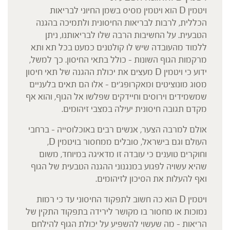
ויטמין D הוא ויטמין מסיס בשמן החיוני לבריאות
הכללית, לרבות לבריאות החיסונית ולתמיכה בהגנה
הטבעית. על החשיבות הרבה שלו לבריאותנו, ניתן
ללמוד מהעובדה שיש לו קולטנים כמעט בכל תא ותא
מרקמות הגוף השונות – כולל בתאי החיסון. כך למשל,
ידוע כי ויטמין D מעצים את יכולת ההגנה של תאי חיסון
מסוג מונוציטים ומאקרופג'ים – אלו הם תאים בלעניים
שמשמידים וירוסים וחיידקים שפלשו אל הגוף, והוא אף
מקדם תגובה חיסונית יעילה במצבי זיהומים.
אולם למרבה הצער, אנשים רבים באוכלוסייה – ברחבי
העולם וגם בישראל, סובלים ממחסור בויטמין D,
וחוקרים טוענים כי עובדה זו מדאיגה במיוחד, משום
שהיא עשויה לפגוע במנגנוני ההגנה הטבעית של הגוף
ואף להעלות את הסיכון לזיהומים.
ויטמין D הוא כה חשוב לתפקוד החיסוני עד כי רמות
נמוכות או מחסור בו מקושר לירידה בתפקוד התקין של
הריאות – מה שעשוי להשפיע על יכולת הגוף להילחם