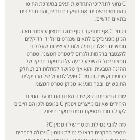
C נחוץ לתהליכי התחדשות תאים במערכת החיסון,
בהם תאים שסיימו את תפקידם מתים, והם מוחלפים
בתאים חדשים.
ויטמין C אף מתפקד בגוף כנוגד חמצון עוצמתי מאוד,
המגן מפני נזקים לתאים שנגרמים על ידי רדיקלים
חופשיים – אלו הן מולקולות לא יציבות שעלולות
להצטבר ברקמות ולגרום ל'סטרס חמצוני'. סטרס
חמצוני יכול להשפיע לרעה על התפקוד התקין של
ההגנה הטבעית, והוא אף מקושר למחלות רבות, חלקן
כרוניות וקשות. ויטמין C פועל לנטרול של הרדיקלים
החופשיים, ובכך מונע או ממתן סטרס חמצוני.
עובדה מעניינת היא, שבני האדם הם מבעלי החיים
היחידים שאינם מייצרים ויטמין C בגופם ולכן הם חייבים
לקבל כמות מספקת ממנו ממקור חיצוני.
מה לגבי נטילת תוסף של ויטמין C?
מספר מחקרים הראו כי נטילת ויטמין C יכולה להפחית