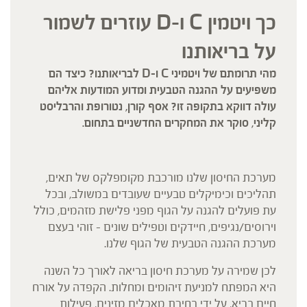
כך ויטמין C ו-D עוזרים לשמור
על בריאותנו
מהי תרומתם של ויטמיני C ו-D לבריאותנו? כיצד הם
משפיעים על ההגנה הטבעית ומדוע המודעות אליהם
עולה דווקא בתקופה זו? אסף קורן, נטורופת והרבליסט
קליני, סוקר את המחקרים החדשניים בתחום.
מערכת החיסון שלנו מורכבת מקומפלקס של תאים,
תהליכים וכימיקלים טבעיים שעובדים במשולב, ובכל
עת פועלים להגנה על הגוף מפני פלישת מזהמים, כולל
וירוסים/נגיפים, חיידקים וטפילים שונים – זוהי בעצם
מערכת ההגנה הטבעית של הגוף שלנו.
לכן שמירה על מערכת חיסון בריאה לאורך כל השנה
היא המפתח למניעת זיהומים ומחלות. הקפדה על אורח
חיים בריא, על ידי בחירת מאכלים מזינים, פעילות