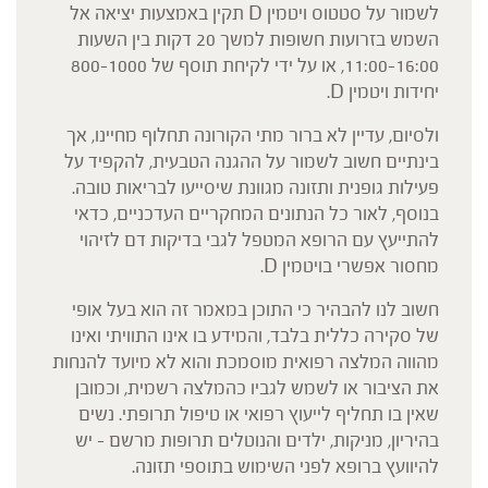
לשמור על סטטוס ויטמין D תקין באמצעות יציאה אל
השמש בזרועות חשופות למשך 20 דקות בין השעות
11:00-16:00, או על ידי לקיחת תוסף של 800-1000
יחידות ויטמין D.
ולסיום, עדיין לא ברור מתי הקורונה תחלוף מחיינו, אך
בינתיים חשוב לשמור על ההגנה הטבעית, להקפיד על
פעילות גופנית ותזונה מגוונת שיסייעו לבריאות טובה.
בנוסף, לאור כל הנתונים המחקריים העדכניים, כדאי
להתייעץ עם הרופא המטפל לגבי בדיקות דם לזיהוי
מחסור אפשרי בויטמין D.
חשוב לנו להבהיר כי התוכן במאמר זה הוא בעל אופי
של סקירה כללית בלבד, והמידע בו אינו התוויתי ואינו
מהווה המלצה רפואית מוסמכת והוא לא מיועד להנחות
את הציבור או לשמש לגביו כהמלצה רשמית, וכמובן
שאין בו תחליף לייעוץ רפואי או טיפול תרופתי. נשים
בהיריון, מניקות, ילדים והנוטלים תרופות מרשם – יש
להיוועץ ברופא לפני השימוש בתוספי תזונה.