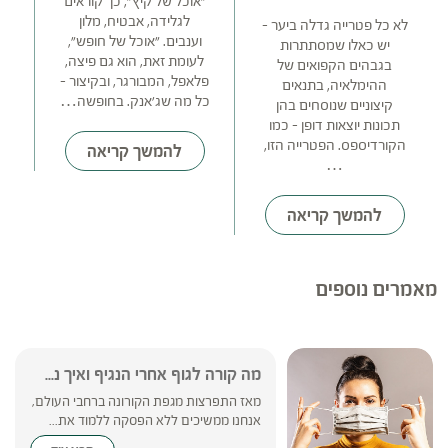
"אוכל של קיץ", כך קוראים
לגלידה, אבטיח, מלון
לא כל פטרייה גדלה ביער –
וענבים. "אוכל של חופש",
יש כאלו שמסתתרות
לעומת זאת, הוא גם פיצה,
בגבהים הקפואים של
פלאפל, המבורגר, ובקיצור –
ההימלאיה, בתנאים
כל מה שג'אנק. בחופשה…
קיצוניים שנוסחים בהן
תכונות יוצאות דופן – כמו
הקורדיספס. הפטרייה הזו,
להמשך קריאה
…
להמשך קריאה
מאמרים נוספים
מה קורה לגוף אחרי הנגיף ואיך נ...
מאז התפרצות מגפת הקורונה ברחבי העולם,
אנחנו ממשיכים ללא הפסקה ללמוד את...