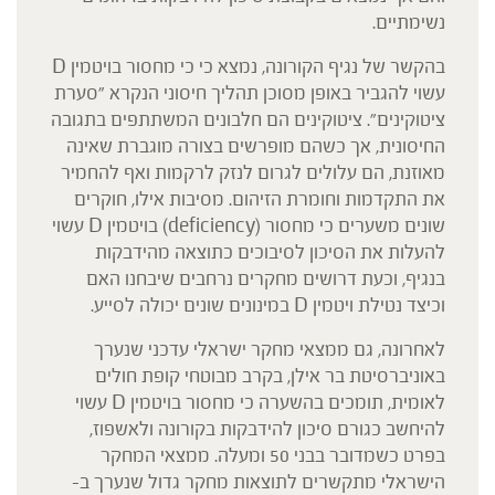
נשימתיים.
בהקשר של נגיף הקורונה, נמצא כי כי מחסור בויטמין D
עשוי להגביר באופן מסוכן תהליך חיסוני הנקרא "סערת
ציטוקינים". ציטוקינים הם חלבונים המשתתפים בתגובה
החיסונית, אך כשהם מופרשים בצורה מוגברת שאינה
מאוזנת, הם עלולים לגרום לנזק לרקמות ואף להחמיר
את התקדמות וחומרת הזיהום. מסיבות אילו, חוקרים
שונים משערים כי מחסור (deficiency) בויטמין D עשוי
להעלות את הסיכון לסיבוכים כתוצאה מהידבקות
בנגיף, וכעת דרושים מחקרים נרחבים שיבחנו האם
וכיצד נטילת ויטמין D במינונים שונים יכולה לסייע.
לאחרונה, גם ממצאי מחקר ישראלי עדכני שנערך
באוניברסיטת בר אילן, בקרב מבוטחי קופת חולים
לאומית, תומכים בהשערה כי מחסור בויטמין D עשוי
להיחשב כגורם סיכון להידבקות בקורונה ולאשפוז,
בפרט כשמדובר בבני 50 ומעלה. ממצאי המחקר
הישראלי מתקשרים לתוצאות מחקר גדול שנערך ב-