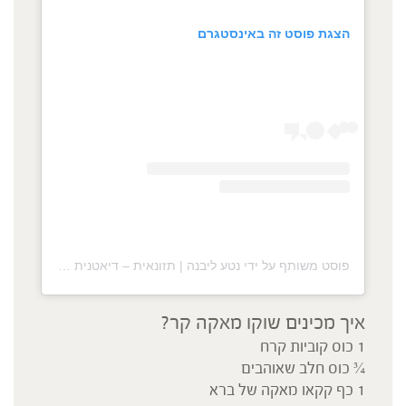
הצגת פוסט זה באינסטגרם
פוסט משותף על ידי ‏‎נטע ליבנה | תזונאית – דיאטנית קלינית • ירידה במשקל‎‏ (@‏‎netalivne‎‏)
איך מכינים שוקו מאקה קר?
1 כוס קוביות קרח
¾ כוס חלב שאוהבים
1 כף קקאו מאקה של ברא