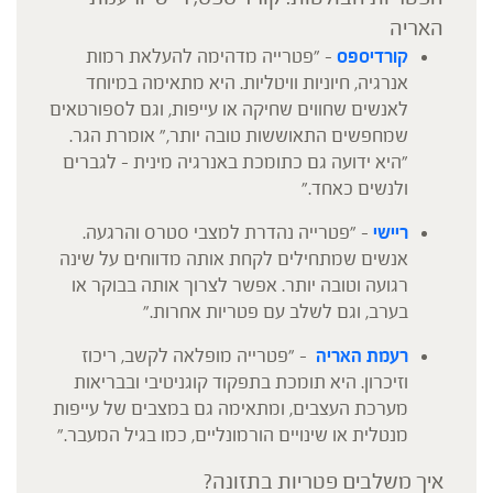
האריה
קורדיספס
– "פטרייה מדהימה להעלאת רמות
אנרגיה, חיוניות וויטליות. היא מתאימה במיוחד
לאנשים שחווים שחיקה או עייפות, וגם לספורטאים
שמחפשים התאוששות טובה יותר," אומרת הגר.
"היא ידועה גם כתומכת באנרגיה מינית – לגברים
ולנשים כאחד."
ריישי
– "פטרייה נהדרת למצבי סטרס והרגעה.
אנשים שמתחילים לקחת אותה מדווחים על שינה
רגועה וטובה יותר. אפשר לצרוך אותה בבוקר או
בערב, וגם לשלב עם פטריות אחרות."
רעמת האריה
– "פטרייה מופלאה לקשב, ריכוז
וזיכרון. היא תומכת בתפקוד קוגניטיבי ובבריאות
מערכת העצבים, ומתאימה גם במצבים של עייפות
מנטלית או שינויים הורמונליים, כמו בגיל המעבר."
איך משלבים פטריות בתזונה?