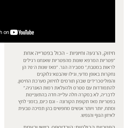
חיזוק, הרגעה וחיוניות – הכול בפטרייה אחת
"פטריות המרפא שונות מהפטריות שאנחנו רגילים
לראות במטבח," מסבירה הגר. "מאז שנות ה־70 הן
נחקרות באופן מדעי, וגילו שהבטא־גלוקנים
והפוליסכרידים שבהן תורמים לחיזוק מערכת החיסון,
להתמודדות עם סטרס ולהעלאת רמות האנרגיה."
לדבריה, לא במקרה חלה עלייה חדה בהתעניינות
בפטריות מאז תקופת הקורונה – וגם כיום, בזמני לחץ
ומתח, יותר ויותר אנשים מחפשים בהן תמיכה טבעית
לאיזון הגוף והנפש.
הפטריות הבולטות: קורדיספס, ריישי ורעמת