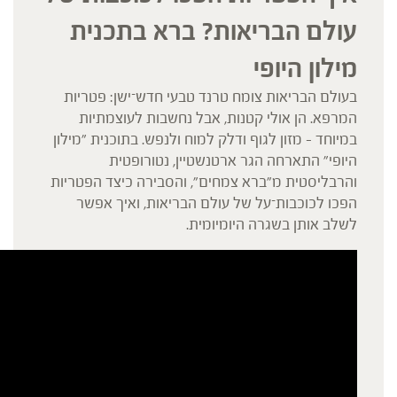
עולם הבריאות? ברא בתכנית
מילון היופי
בעולם הבריאות צומח טרנד טבעי חדש־ישן: פטריות
המרפא. הן אולי קטנות, אבל נחשבות לעוצמתיות
במיוחד – מזון לגוף ודלק למוח ולנפש. בתוכנית "מילון
היופי" התארחה הגר ארטנשטיין, נטורופטית
והרבליסטית מ"ברא צמחים", והסבירה כיצד הפטריות
הפכו לכוכבות־על של עולם הבריאות, ואיך אפשר
לשלב אותן בשגרה היומיומית.