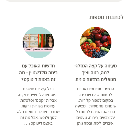
לכתבות נוספות
טעימה על קצה המזלג:
חדשות האוכל עם
למה, במה ואיך
ריטה גולדשטיין – מה
מטפלים בתזונה סינית
זה באמת דיטוקס?
הסינים מתייחסים אחרת
בכל קיץ אנו מוצפים
למזונות שאנו צורכים.
בפוסטים על מיצים ירוקים,
במקום לספור קלוריות,
אבקות "קסם" וסלסלות
שומנים ופחמימות – מציעה
עמוסות בפירות וירקות
הרפואה הסינית להסתכל
שמבטיחים לנו דיטוקס מלא
על צבעים, ריחות, טעמים
לגוף ולנפש. אבל מה זה
ואיברים. למה, ובמה ניתן
בעצם דיטוקס?…