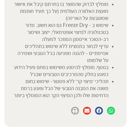
מומלץ לבדוק שהמוצר בו בחרתם קיבל את אישור
מועצת האלוורה העולמית (על כך תעיד חותמת
שמוטבעת על האריזה)
שימוש ב – Freeze Dry גם הוא חשוב. מדור
בטכנולוגיה למיצוי אופטימאלי, ייצוב ושימור
רב-הסוכר אייסמנן המוזכר למעלה
עדיף לבחור בתמצית ללא שימוש בתהליכים
אנזימתיים – להגנה מפגיעה בג’ל הטבעי ושמירה
על שלמותו
בנוסף, מומלץ להימנע משימוש בפחם פעיל הידוע
כפוגע בחלק מהמרכיבים הטבעיים שבג’ל
תהליכי ‘מיצוי קר’ ללא פסטור– שימוש בחום
משנה את המבנה הטבעי של הג’ל ופוגע ברמת
הדחיסות שלו ולכן המיצוי הקר הוא המומלץ ביותר