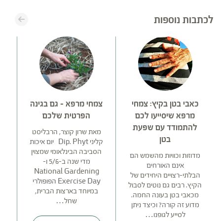
לכתבות נוספות
כאבי בטן בקיץ: צמחי
צמחי מרפא – גם בגינה
מרפא שיסייעו לכם
הפרטית שלכם
להתמודד עם שפעת
מאת שרון קוצר, הרבליסט
בטן
קליני Dip. Phyt יום איכות
הסביבה הבינלאומי שמצוין
מדוזות וכוויות מהשמש הם
מדי שנה ב-5/6 ו-
אינם האורחים
National Gardening
1 בצל בינוני
הבלתי-רצויים היחידים של
Exercise Day הפופולרי
הקיץ. רבים גם נוטים לסבול
במיוחד בארצות הברית,
מכאבי בטן בעונה החמה.
שחל…
מדוע זה קורה? וכיצד ניתן
לסייע לגופנו…