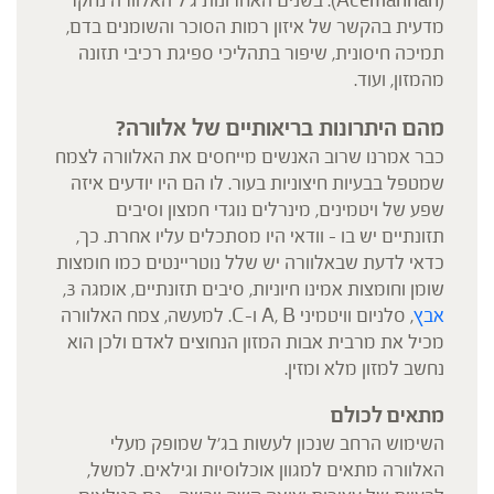
(Acemannan). בשנים האחרונות ג'ל האלוורה נחקר
מדעית בהקשר של איזון רמות הסוכר והשומנים בדם,
תמיכה חיסונית, שיפור בתהליכי ספיגת רכיבי תזונה
מהמזון, ועוד.
מהם היתרונות בריאותיים של אלוורה?
כבר אמרנו שרוב האנשים מייחסים את האלוורה לצמח
שמטפל בבעיות חיצוניות בעור. לו הם היו יודעים איזה
שפע של ויטמינים, מינרלים נוגדי חמצון וסיבים
תזונתיים יש בו – וודאי היו מסתכלים עליו אחרת. כך,
כדאי לדעת שבאלוורה יש שלל נוטריינטים כמו חומצות
שומן וחומצות אמינו חיוניות, סיבים תזונתיים, אומגה 3,
אבץ
, סלניום וויטמיני A, B ו-C. למעשה, צמח האלוורה
מכיל את מרבית אבות המזון הנחוצים לאדם ולכן הוא
נחשב למזון מלא ומזין.
מתאים לכולם
השימוש הרחב שנכון לעשות בג'ל שמופק מעלי
האלוורה מתאים למגוון אוכלוסיות וגילאים. למשל,