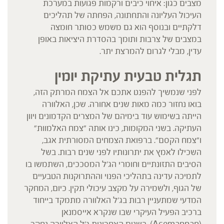
מצבים כגון: איחוי כיבים ורקמות פגועות במערכת
העיכול העליונה והתחתונה, הפחתה של תהליכים
דלקתיים ובנוסף הוא גם משמש כסותר חומצה
במצבים של צרבות ותומך בהסדרת היציאות באופן
עדין, מבלי לגרום להמרצת יתר.
תגלית טבעית עתיקת יומין
לפני שנמשיך להפנט אתכם אל הצמח המרתק הזה,
בואו נחזור כמה מאות שנים אחורה. שכן, האלוורה
הייתה בשימוש עוד בימיהם של המצרים הקדמונים ויוון
העתיקה. בשני המקומות, כינו אותה ״צמח האלמוות״
ו״צמח הקסם״. ברפואת הצמחים המסורתית אגב,
השכילו לאמץ את יתרונותיו לפני שנים רבות. בשל
הסיבים התזונתיים וחומרי הג'ל המסככים, השתמשו בו
לתמיכה עדינה בתהליכי הפנוי וההתרוקנות הטבעיים
של הגוף, ולשמירה על מקצב עיכולי תקין. כיום, המחקר
המדעי שמתעניין רבות בג׳ל האלוורה מתמקד בייחוד
ברכיב הפעיל העיקרי שבו שנקרא אייסמנאן