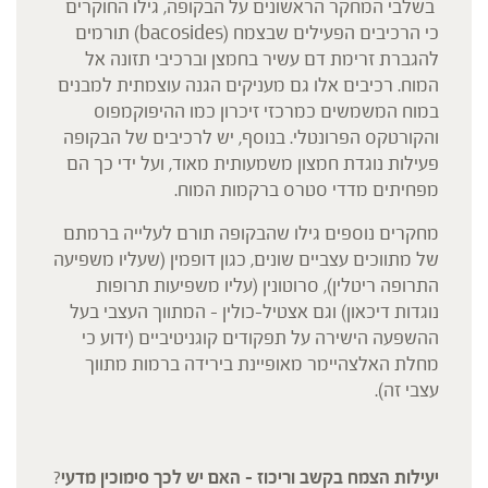
בשלבי המחקר הראשונים על הבקופה, גילו החוקרים
כי הרכיבים הפעילים שבצמח (bacosides) תורמים
להגברת זרימת דם עשיר בחמצן וברכיבי תזונה אל
המוח. רכיבים אלו גם מעניקים הגנה עוצמתית למבנים
במוח המשמשים כמרכזי זיכרון כמו ההיפוקמפוס
והקורטקס הפרונטלי. בנוסף, יש לרכיבים של הבקופה
פעילות נוגדת חמצון משמעותית מאוד, ועל ידי כך הם
מפחיתים מדדי סטרס ברקמות המוח.
מחקרים נוספים גילו שהבקופה תורם לעלייה ברמתם
של מתווכים עצביים שונים, כגון דופמין (שעליו משפיעה
התרופה ריטלין), סרוטונין (עליו משפיעות תרופות
נוגדות דיכאון) וגם אצטיל-כולין – המתווך העצבי בעל
ההשפעה הישירה על תפקודים קוגניטיביים (ידוע כי
מחלת האלצהיימר מאופיינת בירידה ברמות מתווך
עצבי זה).
יעילות הצמח בקשב וריכוז – האם יש לכך סימוכין מדעי
?