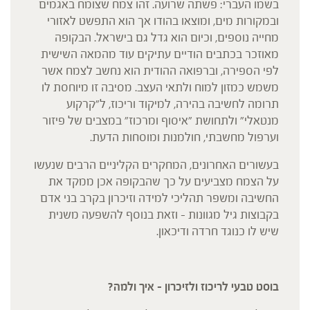
בשמו העברי: פשתה שרועה. זהו צמח שצומח באגמים
ובמקורות מים, ומוצאו בהודו אך הוא התפשט לאזורי
מחייה נוספים, וכיום הוא גדל גם בישראל. הבקופה
מאוזכר בכתבים הודיים עתיקים עוד מהמאה השישית
לפי הספירה, וברפואה ההודית הוא נחשב לצמח אשר
משמש כמזון למוח ולתאי העצב. מסיבה זו מיוחסת לו
תרומה לחשיבה בהירה, למיקוד וריכוז, ל"קרקוע
מנטאלי" ולתחושת "איסוף ומרכוז" במצבים של פיזור
וערפול מחשבתי, חולמנות ומוסחות הדעת.
בעשורים האחרונים, המחקרים הקליניים הרבים שנעשו
על הצמח מצביעים על כך שהבקופה אכן ממקד את
החשיבה ומשפר תהליכי למידה וזיכרון בקרב בני אדם
בקבוצות גיל מגוונות – וזאת בנוסף להשפעה משנית
שיש לו כנוגד חרדה ודיכאון.
בוסט טבעי לריכוז ולזיכרון – איך ולמה?