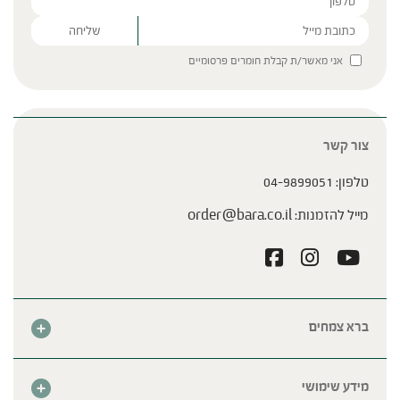
Please leave this field empty.
אני מאשר/ת קבלת חומרים פרסומיים
צור קשר
טלפון:
04-9899051
מייל להזמנות:
order@bara.co.il
ברא צמחים
אודות
חנות
מידע שימושי