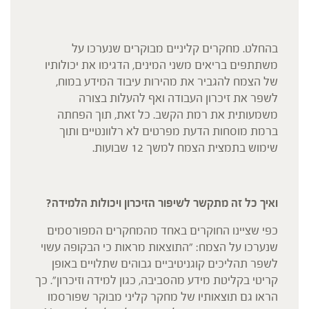
בהחלט. מחקרים קליניים מבוקרים שנערכו על
משתתפים בריאים משני המינים, הדגימו את יכולותיו
של הצמח להגביר את מהירות עיבוד המידע במוח,
לשפר את זיכרון העבודה ואף להעלות בצורה
משמעותית את רמת הקשב. כל זאת, תוך הפחתה
ברמת מוסחות הדעת מפרטים לא רלוונטיים ותוך
שימוש בתמצית הצמח למשך 12 שבועות.
ואיך כל זה מתקשר לשיפור הזיכרון ויכולות הלמידה?
כפי שציינו החוקרים באחד מהמחקרים המפורסמים
שנערכו על הצמח: "התוצאות מראות כי הבקופה עשוי
לשפר תהליכים קוגניטיביים גבוהים שתלויים באופן
קריטי בקליטת מידע מהסביבה, כגון למידה וזיכרון". כך
הראו גם תוצאותיו של מחקר קליני מבוקר שפורסמו