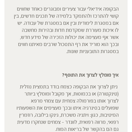
הבקופה אידיאלי עבור צעירים ומבוגרים כאחד שחווים
קושי להתרכז ולהתמקד בלמידה של תכנים חדשים, בין
אם במסגרת לימודית ובין אם במסגרת של עבודה. יש
לו איכות מעוררת שמקדמת חדות ובהירות מחשבה
אשר אף מעצימה את יכולות הזכירה של מידע חדש,
ובכך הוא מוריד את רף התסכול שרבים מאיתנו חווים
במסגרות התובעניות שונות.
איך מומלץ לצרוך את התוסף?
ניתן לצרוך את הבקופה כצמח בודד בתמצית נוזלית
(טינקטורה) או בכמוסות, אך מקובל ומומלץ ביותר
לצרוך אותו בפורמולה צמחית עם צמחי מרפא
שפועלים בסינרגיה איתו ובכך מעצימים את השפעותיו
המיטיבות, כגון: ויתניה משכרת, גינקו בילובה, רוזמרין
רפואי, מרווה רפואית, לוונדר – צמחים שנחקרו מדעית
גם הם בהקשר של בריאות המוח.