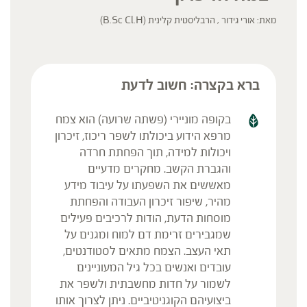
מאת: אורי גידור , הרבליסטית קלינית (B.Sc Cl.H)
ברא בקצרה: חשוב לדעת
בקופה מוניירי (פשתה שרועה) הוא צמח
מרפא הידוע ביכולתו לשפר ריכוז, זיכרון
ויכולות למידה, תוך הפחתת חרדה
והגברת הקשב. מחקרים מדעיים
מאששים את השפעתו על עיבוד מידע
מהיר, שיפור זיכרון העבודה והפחתת
מוסחות הדעת, הודות לרכיבים פעילים
שמגבירים זרימת דם למוח ומגנים על
תאי העצב. הצמח מתאים לסטודנטים,
עובדים ואנשים בכל גיל המעוניינים
לשמור על חדות מחשבתית ולשפר את
ביצועיהם הקוגניטיביים. ניתן לצרוך אותו