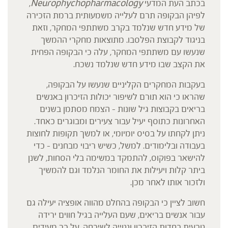
בכתב העת המדעי
Neurophychopharmacology
,
לפיהן הבקופה תרם לעלייה משמעותית ברמת הזכירה
של מידע חדש שנלמד בקרב משתתפי המחקר, וזאת
בניגוד לקבוצת הפלסבו. מתוצאות מחקרי ההמשך
שנעשו עם משתתפי המחקר, עלה כי הבקופה הפחית
את הקצב שבו מידע חדש שנלמד נשכח.
בעקבות המחקרים הקליניים שנעשו על הבקופה,
שהראו כי הוא תורם לשיפור יכולות הזיכרון באנשים
בריאים בקבוצות גיל שונות – הצמח מסתמן בשנים
האחרונות כתוסף יעיל עבור צעירים ומבוגרים כאחד.
ניתן לקחתו על בסיס יומיומי, או למשך תקופות לחוצות
בעבודה ובלימודים. למשל, כשיש ריבוי מבחנים – כדי
להישאר בפוקוס, להתמקד במשימה בלי הסחות, לשנן
ביתר קלות ויעילות את החומר הנלמד וגם להמשיך
ולזכור אותו לאחר מכן.
חשוב לציין כי הבקופה בהחלט מהווה אופציה יעילה גם
עבור אנשים בריאים, שעם העלייה בגיל חווים ירידה
טבעית בחדות הזיכרון ונטייה לשיכחה. על כך מעידים