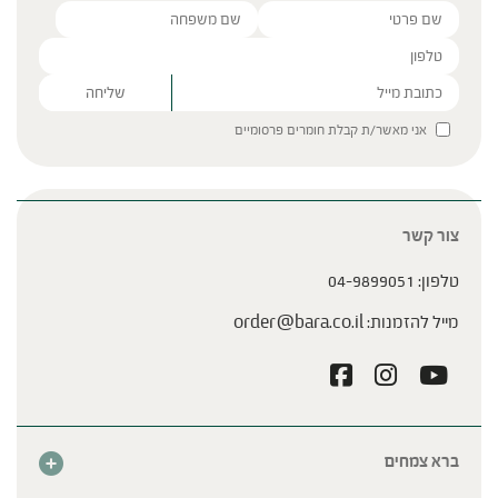
Please leave this field empty.
אני מאשר/ת קבלת חומרים פרסומיים
צור קשר
טלפון:
04-9899051
מייל להזמנות:
order@bara.co.il
ברא צמחים
אודות