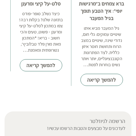
ברא צמחים ב"מרגישות
סלט-על קיצי ומרענן
יופי": איך הטבע תומך
ס
כיצד נשלב סופר-פודס
בגיל המעבר
ל
בתזונה שלנו? בקלות רבה!
צפו במתכון לסלט-על קיצי
גיל המעבר מביא איתו
ומרענן – פשוט, טעים והכי
שינויים עמוקים: גלי חום,
נ
חשוב – בריא! *המתכון
נדודי שינה, שינויים במצב
עם
מאת מורן פלד טבלוביץ',
הרוח ותחושת חוסר איזון
של
נטורופתית ומאמנת…
כללית. לצד הפתרונות
הקונבנציונליים, יותר ויותר
נשים בוחרות לפנות…
להמשך קריאה
ד
להמשך קריאה
הרשמה לניוזלטר
לעדכונים על מבצעים והטבות הרשמו עכשיו!