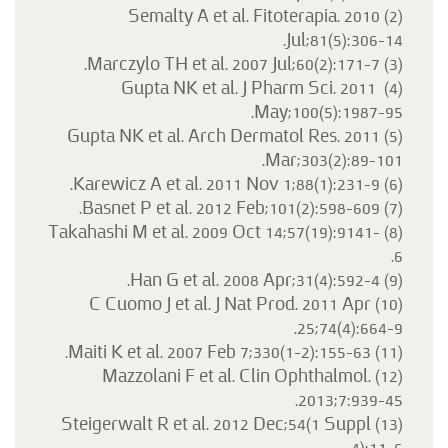
(2) Semalty A et al. Fitoterapia. 2010
Jul;81(5):306-14.
(3) Marczylo TH et al. 2007 Jul;60(2):171-7.
(4) Gupta NK et al. J Pharm Sci. 2011
May;100(5):1987-95.
(5) Gupta NK et al. Arch Dermatol Res. 2011
Mar;303(2):89-101.
(6) Karewicz A et al. 2011 Nov 1;88(1):231-9.
(7) Basnet P et al. 2012 Feb;101(2):598-609.
(8) Takahashi M et al. 2009 Oct 14;57(19):9141-
6.
(9) Han G et al. 2008 Apr;31(4):592-4.
(10) C Cuomo J et al. J Nat Prod. 2011 Apr
25;74(4):664-9.
(11) Maiti K et al. 2007 Feb 7;330(1-2):155-63.
(12) Mazzolani F et al. Clin Ophthalmol.
2013;7:939-45.
(13) Steigerwalt R et al. 2012 Dec;54(1 Suppl