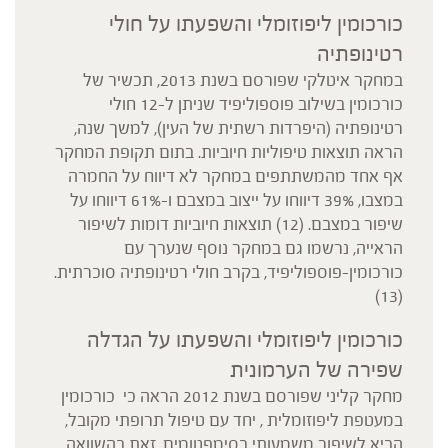
כורכומין ליפוזומלי והשפעתו על חולי
רטינופתיה
במחקר איטלקי שפורסם בשנת 2013, תכשיר של
כורכומין בשילוב פוספוליפיד שניתן ל-12 חולי
רטינופתיה (היפרדות רשתית של העין), למשך שנה,
הראה תוצאות טיפוליות חיוביות. בתום תקופת המחקר
אף אחד מהמשתתפים במחקר לא דיווח על החמרה
במצבו, 39% דיווחו על ייצוב במצבם ו-61% דיווחו על
שיפור במצבם. (12) תוצאות חיוביות דומות לשיפור
הראייה, נרשמו גם במחקר נוסף שנערך עם
כורכומין-פוספוליפיד, בקרב חולי רטינופתיה סוכרתית.
(13)
כורכומין ליפוזומלי והשפעתו על הגדלה
שפירה של הערמונית
מחקר קליני שפורסם בשנת 2012 הראה כי כורכומין
במעטפת ליפוזומלית , יחד עם טיפול תרופתי מקובל,
הביא לשיפור משמעותי בסימפטומים, זאת בהשוואה