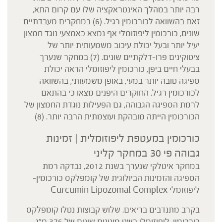
רבה יותר במהלך האינטראקציה שלו עם קרום התא,
זאת בהשוואה לכורכומין רגיל. (6) במחקרים מעבדתיים
שונים, כורכומין ליפוזומלי אף נמצא כאמצעי נוגד חמצון
יעיל יותר ובעל יכולת עיכוב משמעותית יותר של
ציטוקינים פרו-דלקתיים שונים. (7) במחקר שנערך
בבעלי חיים ביפן, כורכומין ליפוזומלי הראה יכולת
ספיגה טובה יותר במעי, באופן משמעותי, בהשוואה
לכורכומין רגיל. החוקרים היפנים מצאו כי בהתאם
לרמת הספיגה הגבוהה, גם הפעילות נוגדת החמצון של
הכורכומין הייתה מובהקת ועוצמתית הרבה יותר. (8)
כורכומין במעטפת ליפוזומלית | זמינות
גבוהה פי 30 במחקר קליני
במחקר איטלקי שנערך בשנת 2012, נבדקה רמת
הספיגה והזמינות הביולוגית של קומפלקס כורכומין-
ליפוזומלי Curcumin Lipozomal Complex
בקרב מתנדבים בריאים. שלוש קבוצות נטלו קומפלקס
כורכומין-ליפוזומלי בשני מינונים שונים של 376 מ"ג