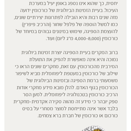
יחסית, כך שהוא אינו נספג באופן יעיל במערכת
העיכול. בעיית הזמינות הביולוגית של כורכומין ידועה
מזה שנים רבות והיא הובילה לפתרונות יצירתיים שונים,
כמו למשל הוספה של פלפל שחור (והרכיב פיפרין)
להעצמת הספיגה, שימוש במינונים גבוהים במיוחד של
כורכומין (4,000-8,000 מ"ג ליום) ועוד.
ברוב המקרים בעיית הספיגה יוצרת זמינות ביולוגית
נמוכה והיא אינה מאפשרת להפיק את התועלת
המירבית מהכורכומין. עם זאת, מחקרים שונים הראו כי
שילוב של כורכומין במעטפת ליפוזומלית מביא לשיפור
משמעותי ברמת הספיגה ובזמינות הביולוגית של
הכורכומין בגוף האדם. להלן מובא מידע מחקרי אודות
הרכיב כורכומין בטכנולוגיה ליפוזומלית. למען הסר
ספק יובהר כי מידע זה מהווה סקירה אקדמית-מחקרית
בלבד אשר אינה מתייחסת למוצר מסחרי על בסיס
כורכום או כורכומין של חברת ברא צמחים.