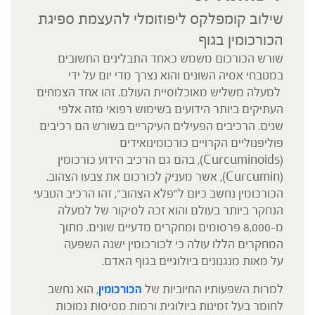
שילוב קומפלקס ליפוזומלי להעצמת ספיגת
הכורכומין בגוף
שורש הכורכום משמש כאחד התבלינים החשובים
במטבחי אסיה השונים והוא נצרך מדי יום על ידי
למעלה משליש מאוכלוסיית העולם. זהו אחד הצמחים
העתיקים ביותר הידועים בשימוש רפואי מזה אלפי
שנים. הרכיבים הפעילים העיקריים בשורש הם רכיבים
פוליפנוליים הקרויים כורכומינואידים
(Curcuminoids), בהם גם הרכיב הידוע כורכומין
(Curcumin), אשר מעניק לכורכום את צבעו הצהוב.
הכורכומין נחשב כיום ל"פלא הצהוב", זהו הרכיב הטבעי
הנחקר ביותר בעולם והוא זכה לסיקור של למעלה
מ-8,000 פרסומים ומחקרים מדעיים שונים. מתוך
המחקרים הללו עולה כי לכורכומין ישנה השפעה
על מאות מנגנונים ביולוגיים בגוף האדם.
למרות השפעותיו החיוביות של
הכורכומין
, הוא נחשב
לחומר בעל זמינות ביולוגית ורמות מסיסות נמוכות