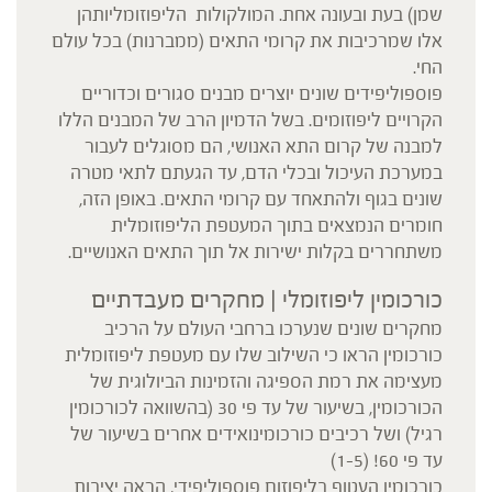
שמן) בעת ובעונה אחת. המולקולות הליפוזומליותהן
אלו שמרכיבות את קרומי התאים (ממברנות) בכל עולם
החי.
פוספוליפידים שונים יוצרים מבנים סגורים וכדוריים
הקרויים ליפוזומים. בשל הדמיון הרב של המבנים הללו
למבנה של קרום התא האנושי, הם מסוגלים לעבור
במערכת העיכול ובכלי הדם, עד הגעתם לתאי מטרה
שונים בגוף ולהתאחד עם קרומי התאים. באופן הזה,
חומרים הנמצאים בתוך המעטפת הליפוזומלית
משתחררים בקלות ישירות אל תוך התאים האנושיים.
כורכומין ליפוזומלי | מחקרים מעבדתיים
מחקרים שונים שנערכו ברחבי העולם על הרכיב
כורכומין הראו כי השילוב שלו עם מעטפת ליפוזומלית
מעצימה את רמת הספיגה והזמינות הביולוגית של
הכורכומין, בשיעור של עד פי 30 (בהשוואה לכורכומין
רגיל) ושל רכיבים כורכומינואידים אחרים בשיעור של
עד פי 60! (1-5)
כורכומין העטוף בליפוזום פוספוליפידי, הראה יציבות