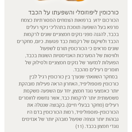
כורכומין
ליפוזומלי
והשפעתו על הכבד
הכורכום ידוע ברפואות הצמחים המסורתיות כצמח
מרפא בעל השפעה תומכת בתהליכי ניקוי רעלים
בכבד, להגנה מפני נזקים חמצוניים שונים לרקמות
הכבד ולשיקום של רקמות כבד פגועות. כיום, מחקרים
שונים מראים כי הכורכומין תורם לשפעול
ולוויסות של המערכות האנזימטיות השונות בכבד,
הפועלות למזעור של נזקים חמצוניים ולסילוק של
חומרים רעילים מהכבד.
במחקר השוואתי שנערך בין כורכומין רגיל לבין
כורכומין פוספוליפיד, האחרון הראה פעילות מובהקת
יותר כאמצעי נוגד חמצון, יחד עם השפעה משקמת
משמעותית יותר לרקמות כבד, אשר נחשפו לחומרים
רעילים (מחקר בבעלי חיים). בקבוצה שנטלה את
הכורכומין-פוספוליפיד, רמות הכורכומין בדם היו
גבוהות יותר ונצפה שפעול מובהק יותר של אנזימים
נוגדי חמצון בכבד. (11)