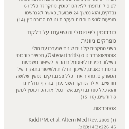
לטיפול תרופתי ללא הכורכומין. מחקר זה כלל 61
נבדקים, והוא נמשך 24 שבועות, כאשר לא נרשמו
תופעות לוואי מיוחדות בעקבות נטילת הכורכומין. (14)
כורכומין ליפוזומלי והשפעתו על דלקת
מפרקים ניוונית
בשני מחקרים קליניים שונים שנערכו עם חולי
אוסטיאוארתריטיס (Osteoarthritis), תכשיר כורכומין
בשילוב רכיבים ליפוזומלים הביאו לשיפור משמעותי
ברמת הכאבים, לשיכוך הדלקת ולשיפור בתפקוד של
המפרקים. מחקר אחד כלל 50 נבדקים ונמשך שלושה
חודשים, ואילו המחקר השני נערך בהיקף גדול יותר
והוא כלל 100 נבדקים, אשר נטלו את הכורכומין למשך
8 חודשים. (15-16)
אסמכתאות:
(1) Kidd PM. et al. Altern Med Rev. 2009
Sep;14(3):226-46.