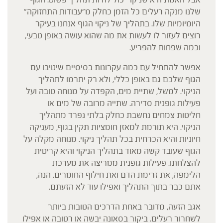
שלנו מנקה רעלים כל הזמן כחלק מ"עבודות התחזוקה"
היומיומיות שלו. בתהליך של ניקוי הגוף אנחנו בעיקר
רוצים לעזור לו לעשות את מה שהוא עושה באופן טבעי,
וכמה שפחות להפריע.
אפשר להתחיל עם כמה עקרונות בסיסיים שיטיבו עם
הגוף שלכם גם באופן כללי, ולא רק יתרמו לתהליך
הניקוי. למשל, שתיית מים, הקפדה על מנוחה טובה ועל
פעילות גופנית סדירה. שתייה מרובה של מים או
חליטות צמחים נחשבת כחלק בלתי נפרד מתהליך
הניקוי. היא תורמת למאזן חומציות תקין בגוף, מעניקה
חיוניות והיא הכרחית בכל תהליך ניקוי. מנוחה מקלה על
הגוף שעובד קשה מאוד בתהליך הניקוי והיא קריטית
להצלחתו. פעילות גופנית ממריצה את מערכת
הלימפה, את זרימת הדם ואת חילוף החומרים. הנה,
אתם כבר בתוך התהליך ואפילו עוד לא הזעתם.
אגב הזעה, מדובר באחת הדרכים הטובות ביותר
לשחרור רעלים. ביקור בסאונה יבשה או רטובה או אפילו