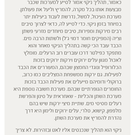
כאמור, תהליך ניקוי אמור לסייע למערכות שכבר
מבצעות אותו בכל מקרה, להמריץ וליעל את פעולתן.
מערכת העיכול, למשל, נדרשת לעבוד ביעילות יתר
במיוחד בזמן ניקוי. כדי לסייע לה, כדאי לצרוך סיבים
רבים מירקות ומפירות, סיבים מיוחדים מזרעי פשתן
וצ'יה (המפיקים חומר דמוי ג'ל) ולשתות הרבה מים.
הכבד עובד הכי קשה בתהליך הניקוי מאחר והוא
מתפקד כפילטר דרכו עוברים רוב הרעלים. מומלץ
לאכול מגוון עלים ירוקים וירקות ירוקים בזכות
הכלורופיל ונוגדי החמצון שבהם, המעוררים את הכבד
לפעילות. גם ירקות ממשפחת המצליבים כמו כרוב,
ברוקולי ודומיהם מייעלים את פעילות הכבד בזכות
החומרים הגופרתיים שבהם. מערכת חשובה נוספת היא
מערכת השתן והכליות – שאחראית על סינון והפרשת
רעלים מסיסי מים. שתיית מיצי ירקות שיש בהם
מלפפון, קישוא, סלרי, עלים ירוקים ולימון היא דרך
נהדרת להמריץ את מערכת השתן.
ניקוי הוא תהליך שנכנסים אליו לאט ובזהירות. לא צריך