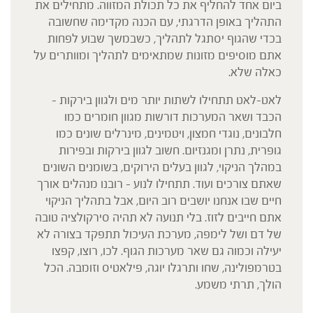
ביום אחד להחליף את כל תכולת המזווה. מתחילים את
התהליך באופן הדרגתי, עם הכנה מקדימה שחשובה
בכדי שהגוף יסתגל לתהליך, כשבמשך שבוע לפחות
אתם מוסיפים מזונות שמתאימים לתהליך ומוותרים על
כאלה שלא.
לאט-לאט תתחילו לשתות יותר מים ולגוון בירקות –
הכבד ושאר המערכות דורשות מגוון חומרים כמו
חלבונים, נוגדי חמצון, ויטמינים, מינרלים שונים כמו
גופרית, נתרן ומגנזיום. חשוב לגוון בירקות ובפירות
במהלך הניקוי, לגוון בעלים הירוקים, בשומנים השונים
שאתם צורכים ועוד. תתחילו לנוע – רובנו מנהלים אורך
חיים שבו אנחנו יושבים רוב היום, אבל בתהליך הניקוי
אתם חייבים לזוז. בלי תנועה לא תהיה סירקולציה טובה
של דם ושל לימפה, מערכת העיכול תתפקד בצורה לא
יעילה וכמוה גם שאר מערכות הגוף. לכו, רוצו, קפצו
בטרמפולינה, שחו ותרגלו יוגה, פילאטיס וזומבה. הכל
הולך, תרתי משמע.