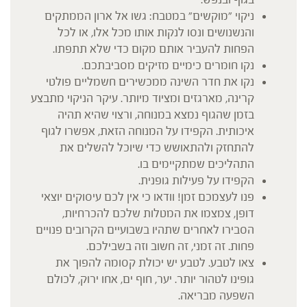
ניקוי "מוקשים" במטבח: גשו אל ארון הממתקים
והנשנושים ונסו לנקות אותו מכל אלו, או לכל
הפחות להעביר אותם מקום כדי שלא תתפתו.
נקו חומרים כימיים מזיקים מסביבתכם.
נקו את חדר השינה ממכשירים חשמליים פולטי
קרינה, מארגזים ומציוד מיותר. עיקר הניקוי מתבצע
בזמן שהגוף נמצא במנוחה, ורצוי שהיא תהיה
איכותית. הקפידו על המנוחה הזאת, אפשרו לגוף
להתחזק ולהתאושש כדי שיוכל להשלים את
התהליכים שמתקיימים בו.
הקפידו על פעילות גופנית.
פנו לעצמכם זמן! וודאו כי אין לכם עיסוקים יוצאי
דופן, צמצמו את המטלות שלכם להכרחיות,
הסבירו לאחרים שתהיו בשבועיים הקרובים פנויים
פחות. זה זמני, זה חשוב וזה בשבילכם.
צאו לטבע. לטבע יש יכולת קסומה להפוך את
גופינו לטהור יותר. יער, חוף ים, אחו ירוק, לכולם
השפעה מבריאה.