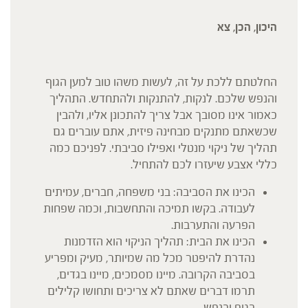
היכון, הכן, צא
החלטתם ללכת על זה, לעשות משהו טוב למען הגוף
והנפש שלכם. לנקות, להתנקות ולהתחדש. התהליך
כאמור אינו מסובך אבל צריך להתכונן אליו, ולהבין
שכשאתם מתנקים מבחינה פיזית, אתם עוברים גם
תהליך של ניקוי מנטלי ואפילו סביבתי. לפניכם כמה
כללי אצבע שיעזרו לכם להתחיל.
הכינו את הסביבה: בני משפחה, חברים, עמיתים
לעבודה. בקשו תמיכה והתחשבות, וכמה שפחות
הפרעה והתערבות.
הכינו את הבית: תהליך הניקוי הוא הזדמנות
נהדרת להיפטר מכל מה שמיותר, מעיק ומפריע
בסביבה הקרובה. מיינו מסמכים, מיינו בגדים,
תרמו דברים שאתם לא צריכים ותחושו קלילים
בגוף ובנפש.