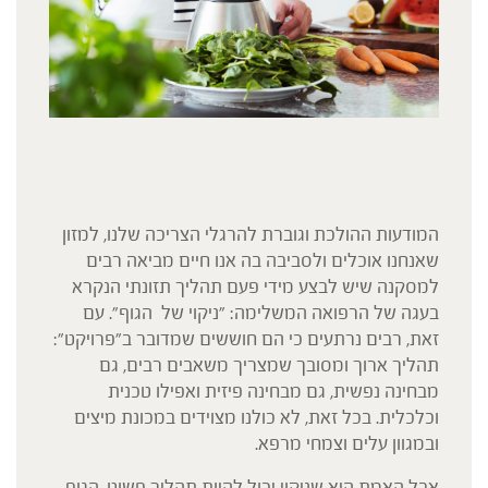
המודעות ההולכת וגוברת להרגלי הצריכה שלנו, למזון
שאנחנו אוכלים ולסביבה בה אנו חיים מביאה רבים
למסקנה שיש לבצע מידי פעם תהליך תזונתי הנקרא
בעגה של הרפואה המשלימה: "ניקוי של הגוף". עם
זאת, רבים נרתעים כי הם חוששים שמדובר ב"פרויקט":
תהליך ארוך ומסובך שמצריך משאבים רבים, גם
מבחינה נפשית, גם מבחינה פיזית ואפילו טכנית
וכלכלית. בכל זאת, לא כולנו מצוידים במכונת מיצים
ובמגוון עלים וצמחי מרפא.
אבל האמת היא שניקוי יכול להיות תהליך פשוט. הגוף