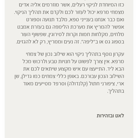
כזו המיוחדת לניקוי רעלים, אשר מוזרמים אליה אדים
מצמחי מרפא יכול לעזור לכם ולקדם את תהליך הניקוי.
ואם כבר אנחנו בענייני ספא, מלבד תנועה וספורט
אפשר להמריץ את מערכת הלימפה גם בעזרת אמבט
מלחים, מקלחות חמות וקרות לסירוגין, שפשוף העור
בספוג גס או ב"ליפה". זה נעים וממריץ, רק לא להגזים.
עקרון נוסף בתהליך ניקוי הוא שילוב נכון של צמחי
מרפא. אין צורך לפשוט על חנויות טבע ולרכוש מכל
הבא ליד. התייעצו עם איש מקצוע שיתאים לכם את
השילוב הנכון עבורכם. באופן כללי צמחים כמו גדילן, שן
ארי, ציפורני חתול (קלנדולה) וסרפד מסייעים מאוד
בתהליך.
לאט ובזהירות